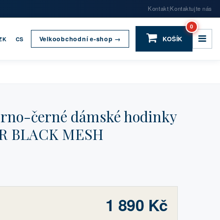
Kontakt
Kontaktujte nás
|
0
Velkoobchodní e-shop →
KOŠÍK
ZK
CS
rno-černé dámské hodinky
ER BLACK MESH
1 890 Kč