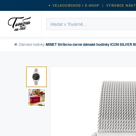
VELKOOBCHOD I E-SHOP | VÝROBCE NÁST
›
Dámské hodinky
›
MINET Stříbrno-černé dámské hodinky ICON SILVER