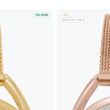
SKLADEM
5 ATM
MINERÁLNÍ TVRZENÉ