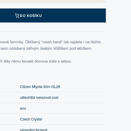
DO KOŠÍKU
kovové řemínky. Oblíbený "mesh band" tak najdete i na těchto
e navíc ozdobený zářivým českým křišťálem pod sklíčkem.
mít díky němu kousek domova stále s sebou.
Citizen Miyota Slim GL26
ušlechtilá nerezová ocel
ano
Czech Crystal
minerální tvrzené