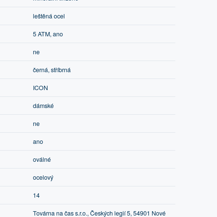
leštěná ocel
5 ATM, ano
ne
černá, stříbrná
ICON
dámské
ne
ano
oválné
ocelový
14
Továrna na čas s.r.o., Českých legií 5, 54901 Nové