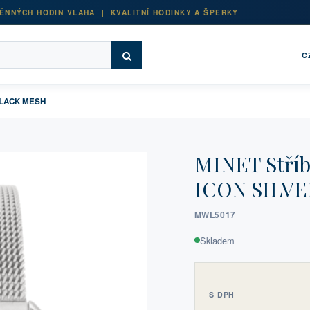
ĚNNÝCH HODIN VLAHA | KVALITNÍ HODINKY A ŠPERKY
C
 BLACK MESH
MINET Stříb
ICON SILV
MWL5017
Skladem
S DPH