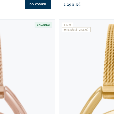
2 290 Kč
DO KOŠÍKU
SKLADEM
5 ATM
MINERÁLNÍ TVRZENÉ