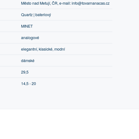
Město nad Metují, ČR, e-mail: info@tovarnanacas.cz
Quartz | bateriový
MINET
analogové
elegantní, klasické, modní
dámské
29,5
14,5 - 20