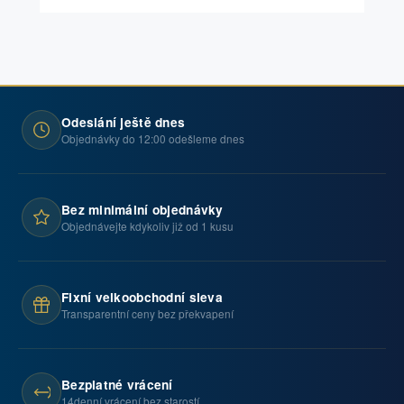
Odeslání ještě dnes
Objednávky do 12:00 odešleme dnes
Bez minimální objednávky
Objednávejte kdykoliv již od 1 kusu
Fixní velkoobchodní sleva
Transparentní ceny bez překvapení
Bezplatné vrácení
14denní vrácení bez starostí