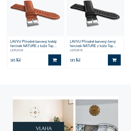
LAVVU Přírodně barvený hnědý
LAVVU Přírodně barvený černý
řemínek NATURE z kůže Top
řemínek NATURE z kůže Top
Grain - 24
Grain - 18
LSRUH24
LSRUB18
515 Kč
515 Kč
DO KOŠÍKU
DO KO