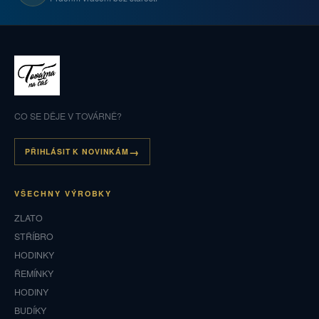
CO SE DĚJE V TOVÁRNĚ?
PŘIHLÁSIT K NOVINKÁM
VŠECHNY VÝROBKY
ZLATO
STŘÍBRO
HODINKY
ŘEMÍNKY
HODINY
BUDÍKY