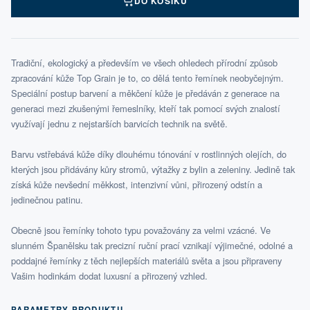
DO KOŠÍKU
Tradiční, ekologický a především ve všech ohledech přírodní způsob
zpracování kůže Top Grain je to, co dělá tento řemínek neobyčejným.
Speciální postup barvení a měkčení kůže je předáván z generace na
generaci mezi zkušenými řemeslníky, kteří tak pomocí svých znalostí
využívají jednu z nejstarších barvicích technik na světě.
Barvu vstřebává kůže díky dlouhému tónování v rostlinných olejích, do
kterých jsou přidávány kůry stromů, výtažky z bylin a zeleniny. Jedině tak
získá kůže nevšední měkkost, intenzivní vůni, přirozený odstín a
jedinečnou patinu.
Obecně jsou řemínky tohoto typu považovány za velmi vzácné. Ve
slunném Španělsku tak precizní ruční prací vznikají výjimečné, odolné a
poddajné řemínky z těch nejlepších materiálů světa a jsou připraveny
Vašim hodinkám dodat luxusní a přirozený vzhled.
PARAMETRY PRODUKTU