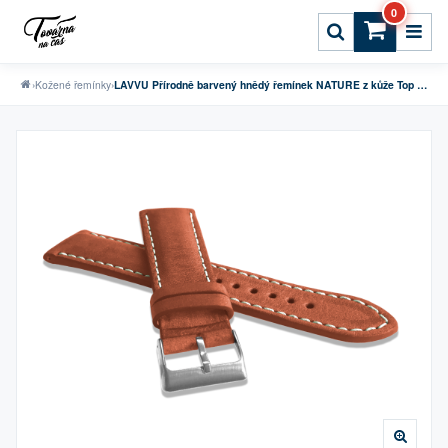
0
›
Kožené řemínky
›
LAVVU Přírodně barvený hnědý řemínek NATURE z kůže Top Grain - 20