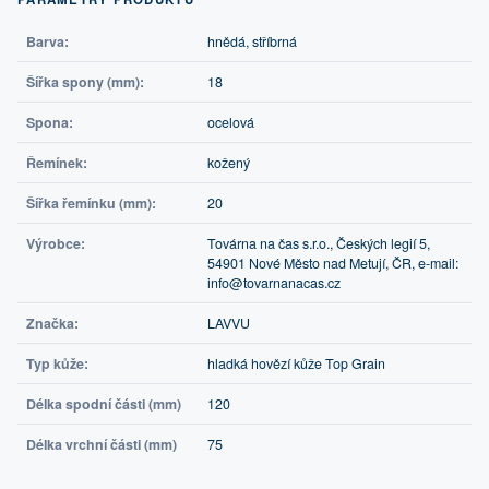
Barva:
hnědá, stříbrná
Šířka spony (mm):
18
Spona:
ocelová
Řemínek:
kožený
Šířka řemínku (mm):
20
Výrobce:
Továrna na čas s.r.o., Českých legií 5,
54901 Nové Město nad Metují, ČR, e-mail:
info@tovarnanacas.cz
Značka:
LAVVU
Typ kůže:
hladká hovězí kůže Top Grain
Délka spodní části (mm)
120
Délka vrchní části (mm)
75