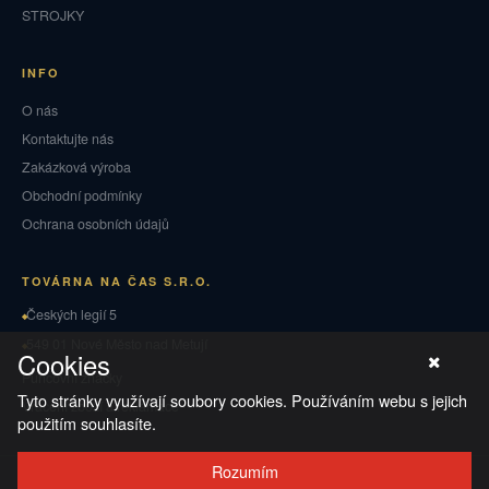
STROJKY
INFO
O nás
Kontaktujte nás
Zakázková výroba
Obchodní podmínky
Ochrana osobních údajů
TOVÁRNA NA ČAS S.R.O.
Českých legií 5
549 01 Nové Město nad Metují
Cookies
Puncovní značky
Tyto stránky využívají soubory cookies. Používáním webu s jejich
Vrácení zboží a reklamace
použitím souhlasíte.
Rozumím
© 2026 TOVÁRNA NA ČAS
·
Ochrana osobních údajů
·
Obchodní podmínky