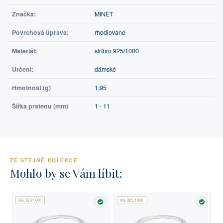
Značka:
MINET
Povrchová úprava:
rhodiované
Materiál:
stříbro 925/1000
Určení:
dámské
Hmotnost (g)
1,95
Šířka prstenu (mm)
1 - 11
ZE STEJNÉ KOLEKCE
Mohlo by se Vám líbit:
AG 925/1000
AG 925/1000
SKLADEM
SKLA