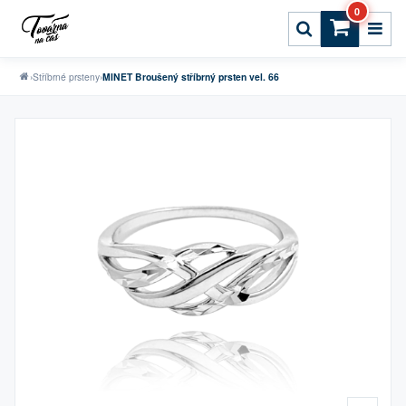
0
›
Stříbrné prsteny
›
MINET Broušený stříbrný prsten vel. 66