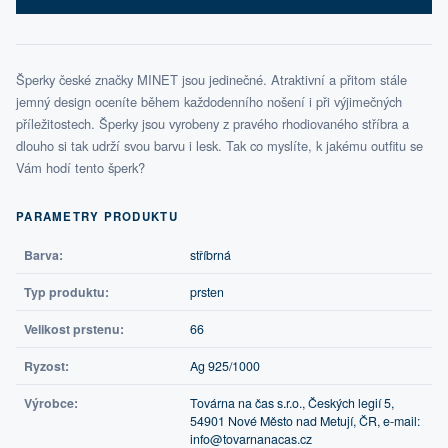
Šperky české značky MINET jsou jedinečné. Atraktivní a přitom stále
jemný design oceníte během každodenního nošení i při výjimečných
příležitostech. Šperky jsou vyrobeny z pravého rhodiovaného stříbra a
dlouho si tak udrží svou barvu i lesk. Tak co myslíte, k jakému outfitu se
Vám hodí tento šperk?
PARAMETRY PRODUKTU
Barva:
stříbrná
Typ produktu:
prsten
Velikost prstenu:
66
Ryzost:
Ag 925/1000
Výrobce:
Továrna na čas s.r.o., Českých legií 5,
54901 Nové Město nad Metují, ČR, e-mail:
info@tovarnanacas.cz