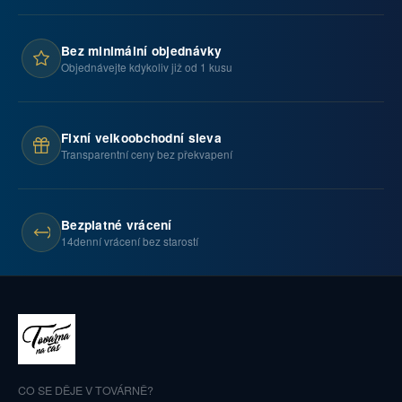
Bez minimální objednávky
Objednávejte kdykoliv již od 1 kusu
Fixní velkoobchodní sleva
Transparentní ceny bez překvapení
Bezplatné vrácení
14denní vrácení bez starostí
CO SE DĚJE V TOVÁRNĚ?