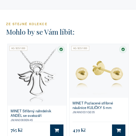
ZE STEJNÉ KOLEKCE
Mohlo by se Vám líbit:
AG 925/1000
AG 925/1000
SKLADEM
SKLA
MINET Pozlacené stříbrné
náušnice KULIČKY 5 mm
MINET Stříbrný náhrdelník
JMAN0031GE05
ANDĚL se svatozáří
JMAN0069SN45
765 Kč
439 Kč
DO KOŠÍKU
DO KO