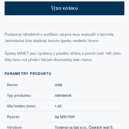
DO KOŠÍKU
Pozlacený náhrdelník s andílkem zaujme svou svatozáří s kamínky.
Jednoduché linie dodávají tomuto šperku nevšední šmrnc.
Šperky MINET jsou vyrobeny z pravého stříbra a povrch tvoří 14K zlato,
díky tomu má přívěs i řetízek dlouhodobý lesk i barvu.
PARAMETRY PRODUKTU
Barva:
zlatá
Typ produktu:
náhrdelník
Síla řetízku (mm):
1,45
Ryzost:
Ag 925/1000
Výrobce:
Továrna na čas s.r.o., Českých legií 5,