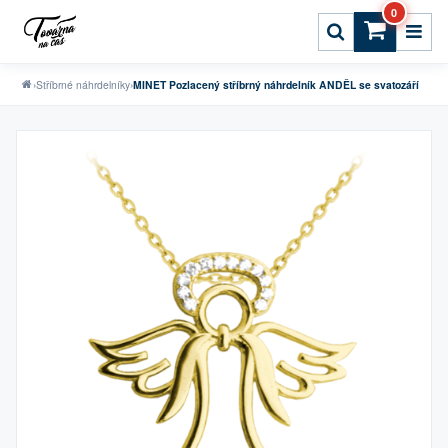
0
›
Stříbrné náhrdelníky
›
MINET Pozlacený stříbrný náhrdelník ANDĚL se svatozáří