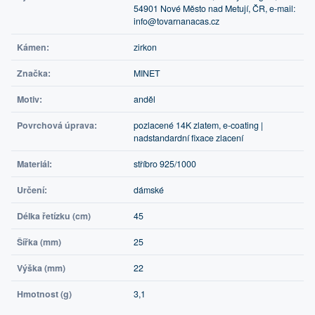
54901 Nové Město nad Metují, ČR, e-mail:
info@tovarnanacas.cz
Kámen:
zirkon
Značka:
MINET
Motiv:
anděl
Povrchová úprava:
pozlacené 14K zlatem, e-coating |
nadstandardní fixace zlacení
Materiál:
stříbro 925/1000
Určení:
dámské
Délka řetízku (cm)
45
Šířka (mm)
25
Výška (mm)
22
Hmotnost (g)
3,1