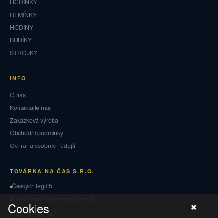
HODINKY
ŘEMÍNKY
HODINY
BUDÍKY
STROJKY
INFO
O nás
Kontaktujte nás
Zakázková výroba
Obchodní podmínky
Ochrana osobních údajů
TOVÁRNA NA ČAS S.R.O.
Českých legií 5
549 01 Nové Město nad Metují
Cookies
Puncovní značky