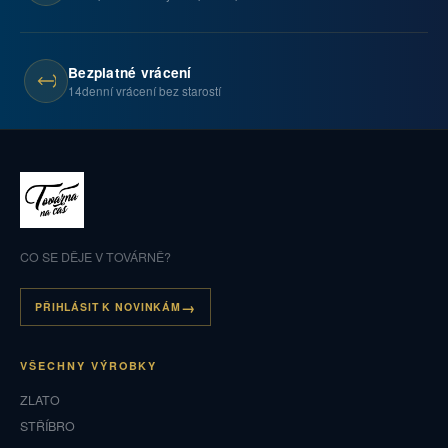
Bezplatné vrácení
14denní vrácení bez starostí
CO SE DĚJE V TOVÁRNĚ?
PŘIHLÁSIT K NOVINKÁM
VŠECHNY VÝROBKY
ZLATO
STŘÍBRO