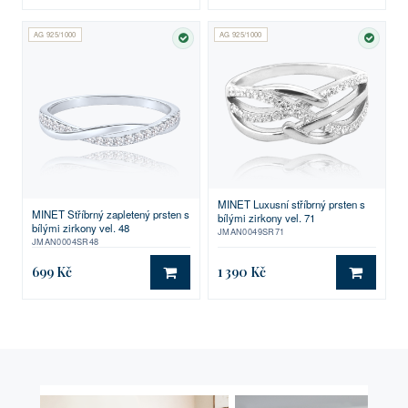
AG 925/1000
AG 925/1000
SKLADEM
SKLA
MINET Luxusní stříbrný prsten s
MINET Stříbrný zapletený prsten s
bílými zirkony vel. 71
bílými zirkony vel. 48
JMAN0049SR71
JMAN0004SR48
699 Kč
1 390 Kč
DO KOŠÍKU
DO KO