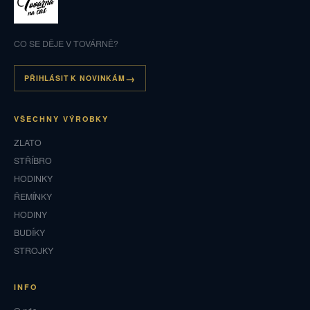
CO SE DĚJE V TOVÁRNĚ?
PŘIHLÁSIT K NOVINKÁM
VŠECHNY VÝROBKY
ZLATO
STŘÍBRO
HODINKY
ŘEMÍNKY
HODINY
BUDÍKY
STROJKY
INFO