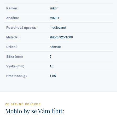
Kámen:
zirkon
Značka:
MINET
Povrchová úprava:
rhodiované
Materiál:
stříbro 925/1000
Určení:
dámské
Šířka (mm)
5
Výška (mm)
15
Hmotnost (g)
1,85
ZE STEJNÉ KOLEKCE
Mohlo by se Vám líbit: