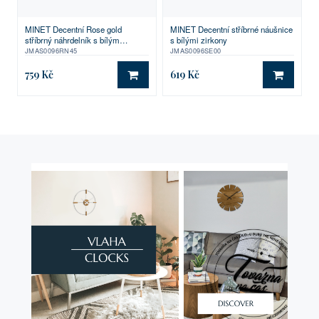
MINET Decentní Rose gold
MINET Decentní stříbrné náušnice
stříbrný náhrdelník s bílým
s bílými zirkony
zirkonem
JMAS0096RN45
JMAS0096SE00
759 Kč
619 Kč
DO KOŠÍKU
DO KO