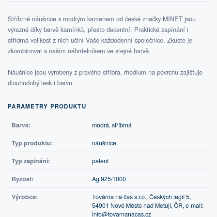
Stříbrné náušnice s modrým kamenem od české značky MINET jsou
výrazné díky barvě kamínků, přesto decentní. Praktické zapínání i
střídmá velikost z nich učiní Vaše každodenní společnice. Zkuste je
zkombinovat s naším náhrdelníkem ve stejné barvě.
Náušnice jsou vyrobeny z pravého stříbra, rhodium na povrchu zajišťuje
dlouhodobý lesk i barvu.
PARAMETRY PRODUKTU
Barva:
modrá, stříbrná
Typ produktu:
náušnice
Typ zapínání:
patent
Ryzost:
Ag 925/1000
Výrobce:
Továrna na čas s.r.o., Českých legií 5,
54901 Nové Město nad Metují, ČR, e-mail:
info@tovarnanacas.cz