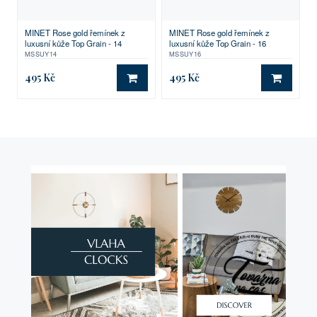
MINET Rose gold řemínek z
MINET Rose gold řemínek z
luxusní kůže Top Grain - 14
luxusní kůže Top Grain - 16
MSSUY14
MSSUY16
495 Kč
495 Kč
DO KOŠÍKU
DO KO