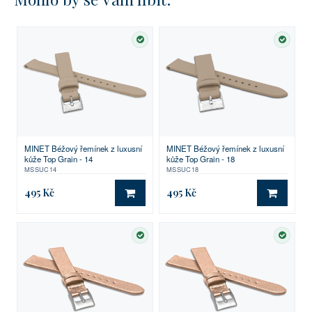
SKLADEM
SKLA
MINET Béžový řemínek z luxusní
MINET Béžový řemínek z luxusní
kůže Top Grain - 14
kůže Top Grain - 18
MSSUC14
MSSUC18
495 Kč
495 Kč
DO KOŠÍKU
DO KO
SKLADEM
SKLA