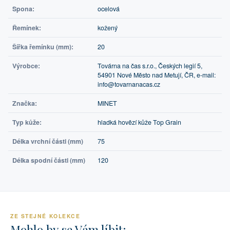
Spona:
ocelová
Řemínek:
kožený
Šířka řemínku (mm):
20
Výrobce:
Továrna na čas s.r.o., Českých legií 5,
54901 Nové Město nad Metují, ČR, e-mail:
info@tovarnanacas.cz
Značka:
MINET
Typ kůže:
hladká hovězí kůže Top Grain
Délka vrchní části (mm)
75
Délka spodní části (mm)
120
ZE STEJNÉ KOLEKCE
Mohlo by se Vám líbit: