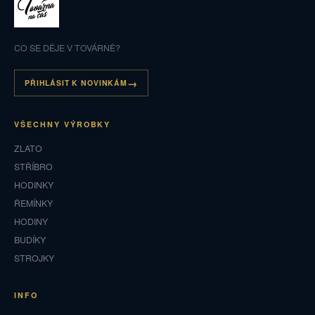
CO SE DĚJE V TOVÁRNĚ?
PŘIHLÁSIT K NOVINKÁM
VŠECHNY VÝROBKY
ZLATO
STŘÍBRO
HODINKY
ŘEMÍNKY
HODINY
BUDÍKY
STROJKY
INFO