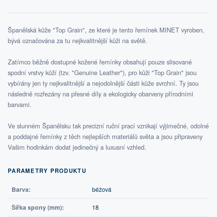
Španělská kůže "Top Grain", ze které je tento řemínek MINET vyroben,
bývá označována za tu nejkvalitnější kůži na světě.
Zatímco běžně dostupné kožené řemínky obsahují pouze slisované
spodní vrstvy kůží (tzv. "Genuine Leather"), pro kůži "Top Grain" jsou
vybírány jen ty nejkvalitnější a nejodolnější části kůže svrchní. Ty jsou
následně rozřezány na přesné díly a ekologicky obarveny přírodními
barvami.
Ve slunném Španělsku tak precizní ruční prací vznikají výjimečné, odolné
a poddajné řemínky z těch nejlepších materiálů světa a jsou připraveny
Vašim hodinkám dodat jedinečný a luxusní vzhled.
PARAMETRY PRODUKTU
Barva:
béžová
Šířka spony (mm):
18