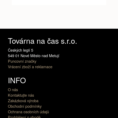
Továrna na čas s.r.o.
Českých legií 5
549 01 Nové Město nad Metují
Puncovní značky
Vrácení zboží a reklamace
INFO
O nás
Kontaktujte nás
Zakázková výroba
Obchodní podmínky
Ochrana osobních údajů
Prohlášení o shodě