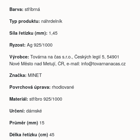
stříbrná
Barva:
náhrdelník
Typ produktu:
1,45
Síla řetízku (mm):
Ag 925/1000
Ryzost:
Továrna na čas s.r.o., Českých legií 5, 54901
Výrobce:
Nové Město nad Metují, ČR, e-mail: info@tovarnanacas.cz
MINET
Značka:
rhodiované
Povrchová úprava:
stříbro 925/1000
Materiál:
dámské
Určení:
15
Průměr (mm)
45
Délka řetízku (cm)