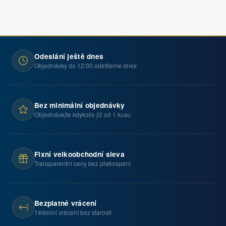
Odeslání ještě dnes
Objednávky do 12:00 odešleme dnes
Bez minimální objednávky
Objednávejte kdykoliv již od 1 kusu
Fixní velkoobchodní sleva
Transparentní ceny bez překvapení
Bezplatné vrácení
14denní vrácení bez starostí