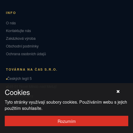
INFO
O nás
Kontaktujte nás
Zakázková výroba
Obchodní podmínky
Ochrana osobních údajů
TOVÁRNA NA ČAS S.R.O.
Českých legií 5
549 01 Nové Město nad Metují
Cookies
Puncovní značky
Tyto stránky využívají soubory cookies. Používáním webu s jejich
Vrácení zboží a reklamace
použitím souhlasíte.
Rozumím
© 2026 TOVÁRNA NA ČAS
·
Ochrana osobních údajů
·
Obchodní podmínky