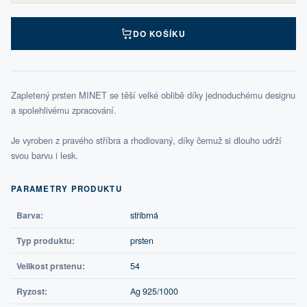
DO KOŠÍKU
Zapletený prsten MINET se těší velké oblibě díky jednoduchému designu
a spolehlivému zpracování.
Je vyroben z pravého stříbra a rhodiovaný, díky čemuž si dlouho udrží
svou barvu i lesk.
PARAMETRY PRODUKTU
Barva:
stříbrná
Typ produktu:
prsten
Velikost prstenu:
54
Ryzost:
Ag 925/1000