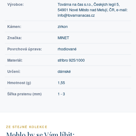
Výrobce:
Továrna na čas s.r.o., Českých legií 5,
54901 Nové Město nad Metují, ČR, e-mail:
info@tovarnanacas.cz
Kámen:
zirkon
Značka:
MINET
Povrchová úprava:
rhodiované
Materiál:
stříbro 925/1000
Určení:
dámské
Hmotnost (g)
1,55
Šířka prstenu (mm)
1 - 3
ZE STEJNÉ KOLEKCE
Mohlo by se Vám líbit: