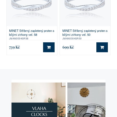
MINET Stříbrný zapletený prsten s
MINET Stříbrný zapletený prsten s
bílými zirkony vel. 58
bílými zirkony vel. 50
JMAN0004SR58
JMAN0004SR50
739 Kč
699 Kč
DO KOŠÍKU
DO KO