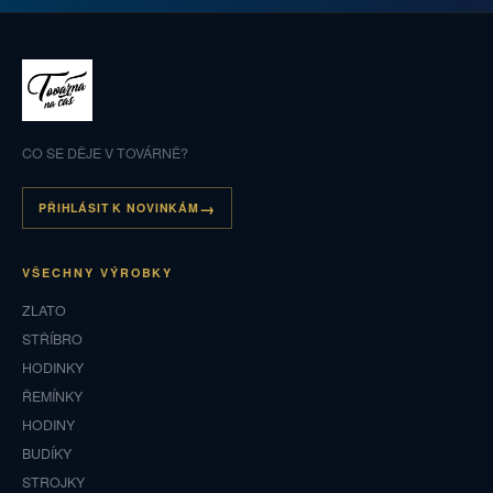
CO SE DĚJE V TOVÁRNĚ?
PŘIHLÁSIT K NOVINKÁM
VŠECHNY VÝROBKY
ZLATO
STŘÍBRO
HODINKY
ŘEMÍNKY
HODINY
BUDÍKY
STROJKY