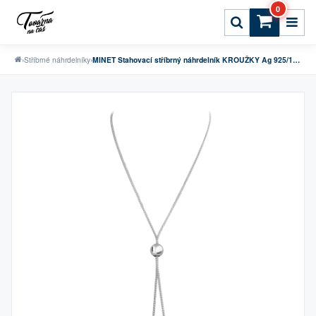
0
›
Stříbrné náhrdelníky
›
MINET Stahovací stříbrný náhrdelník KROUŽKY Ag 925/1000 10,50g