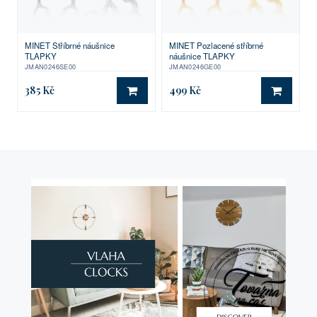
MINET Stříbrné náušnice
MINET Pozlacené stříbrné
TLAPKY
náušnice TLAPKY
JMAN0246SE00
JMAN0246GE00
385 Kč
499 Kč
DO KOŠÍKU
DO KO