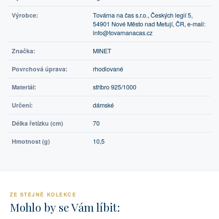
Výrobce:
Továrna na čas s.r.o., Českých legií 5,
54901 Nové Město nad Metují, ČR, e-mail:
info@tovarnanacas.cz
Značka:
MINET
Povrchová úprava:
rhodiované
Materiál:
stříbro 925/1000
Určení:
dámské
Délka řetízku (cm)
70
Hmotnost (g)
10,5
ZE STEJNÉ KOLEKCE
Mohlo by se Vám líbit: