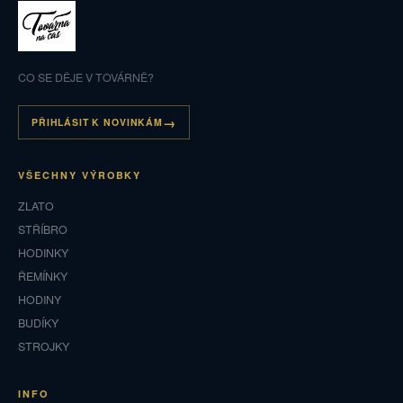
CO SE DĚJE V TOVÁRNĚ?
PŘIHLÁSIT K NOVINKÁM
VŠECHNY VÝROBKY
ZLATO
STŘÍBRO
HODINKY
ŘEMÍNKY
HODINY
BUDÍKY
STROJKY
INFO