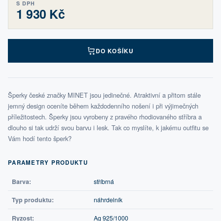
S DPH
1 930 Kč
DO KOŠÍKU
Šperky české značky MINET jsou jedinečné. Atraktivní a přitom stále
jemný design oceníte během každodenního nošení i při výjimečných
příležitostech. Šperky jsou vyrobeny z pravého rhodiovaného stříbra a
dlouho si tak udrží svou barvu i lesk. Tak co myslíte, k jakému outfitu se
Vám hodí tento šperk?
PARAMETRY PRODUKTU
Barva:
stříbrná
Typ produktu:
náhrdelník
Ryzost:
Ag 925/1000