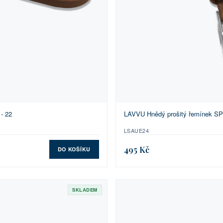
- 22
LAVVU Hnědý prošitý řemínek SPO
LSAUE24
495 Kč
DO KOŠÍKU
SKLADEM