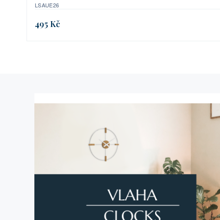
LSAUE26
495 Kč