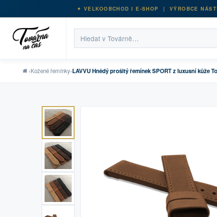
VELKOOBCHOD I E-SHOP | VÝROBCE NÁST
›
Kožené řemínky
›
LAVVU Hnědý prošitý řemínek SPORT z luxusní kůže Top