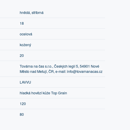
hnědá, stříbrná
18
ocelová
kožený
20
Továrna na čas s.r.o., Českých legií 5, 54901 Nové
Město nad Metují, ČR, e-mail: info@tovarnanacas.cz
LAVVU
hladká hovězí kůže Top Grain
120
80