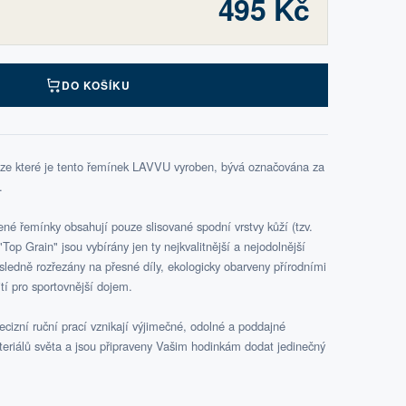
495 Kč
DO KOŠÍKU
 ze které je tento řemínek LAVVU vyroben, bývá označována za
.
é řemínky obsahují pouze slisované spodní vrstvy kůží (tzv.
Top Grain" jsou vybírány jen ty nejkvalitnější a nejodolnější
ásledně rozřezány na přesné díly, ekologicky obarveny přírodními
tí pro sportovnější dojem.
cizní ruční prací vznikají výjimečné, odolné a poddajné
teriálů světa a jsou připraveny Vašim hodinkám dodat jedinečný