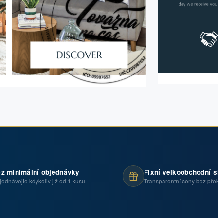
z minimální objednávky
Fixní velkoobchodní s
jednávejte kdykoliv již od 1 kusu
Transparentní ceny bez pře