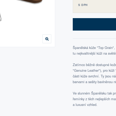
S DPH
Španělská kůže "Top Grain",
tu nejkvalitnější kůži na světě
Zatímco běžně dostupné kožen
"Genuine Leather"), pro kůži "
části kůže svrchní. Ty jsou n
barvami a sešity bavlněnou ni
Ve slunném Španělsku tak pre
řemínky z těch nejlepších ma
a luxusní vzhled.