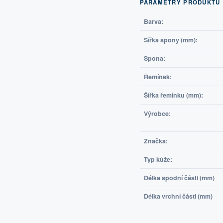
PARAMETRY PRODUKTU
Barva:
Šířka spony (mm):
Spona:
Řemínek:
Šířka řemínku (mm):
Výrobce:
Značka:
Typ kůže:
Délka spodní části (mm)
Délka vrchní části (mm)