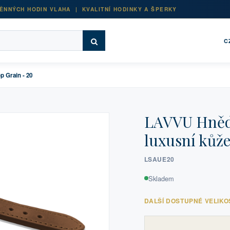
ĚNNÝCH HODIN VLAHA | KVALITNÍ HODINKY A ŠPERKY
C
 Grain - 20
LAVVU Hnědý
luxusní kůže
LSAUE20
Skladem
DALŠÍ DOSTUPNÉ VELIKO