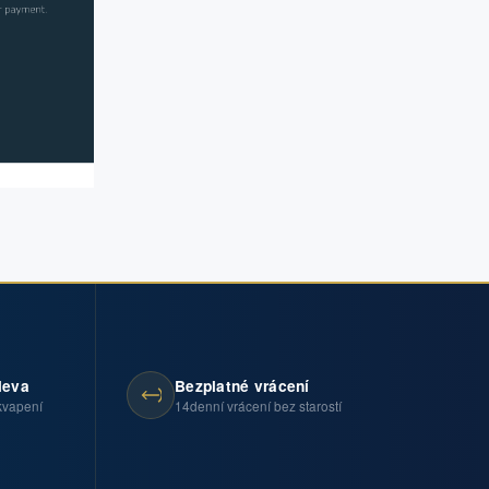
leva
Bezplatné vrácení
kvapení
14denní vrácení bez starostí