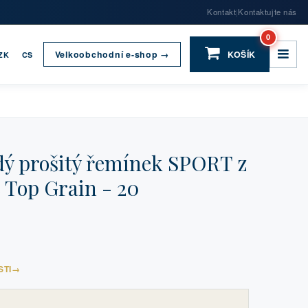
Kontakt
Kontaktujte nás
|
0
Velkoobchodní e-shop →
KOŠÍK
ZK
CS
 prošitý řemínek SPORT z
 Top Grain - 20
STI
→