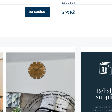
LSCUB24
495 Kč
DO KOŠÍKU