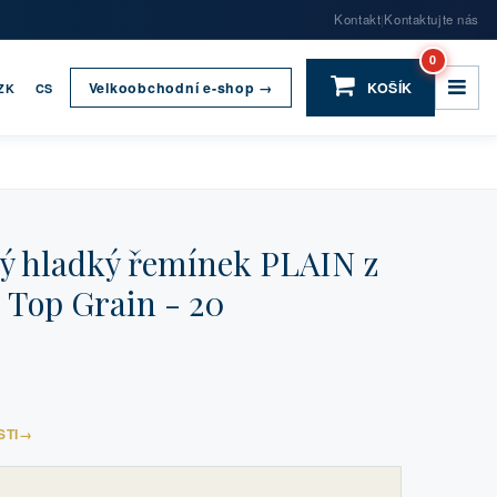
Kontakt
Kontaktujte nás
|
0
Velkoobchodní e-shop →
KOŠÍK
ZK
CS
 hladký řemínek PLAIN z
 Top Grain - 20
STI
→