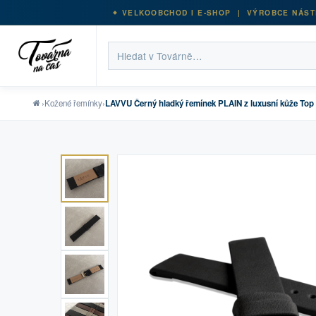
VELKOOBCHOD I E-SHOP | VÝROBCE NÁST
›
Kožené řemínky
›
LAVVU Černý hladký řemínek PLAIN z luxusní kůže Top 