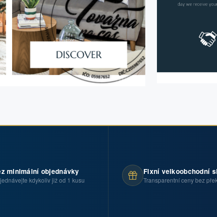
z minimální objednávky
Fixní velkoobchodní s
jednávejte kdykoliv již od 1 kusu
Transparentní ceny bez pře