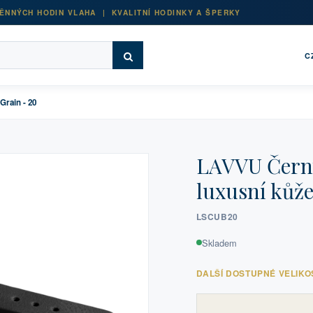
ĚNNÝCH HODIN VLAHA | KVALITNÍ HODINKY A ŠPERKY
C
Grain - 20
LAVVU Černý
luxusní kůže
LSCUB20
Skladem
DALŠÍ DOSTUPNÉ VELIKO