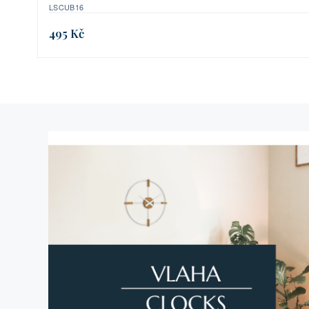
LSCUB16
495 Kč