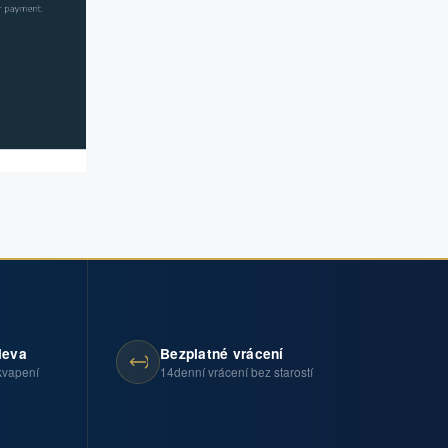
leva
Bezplatné vrácení
kvapení
14denní vrácení bez starostí