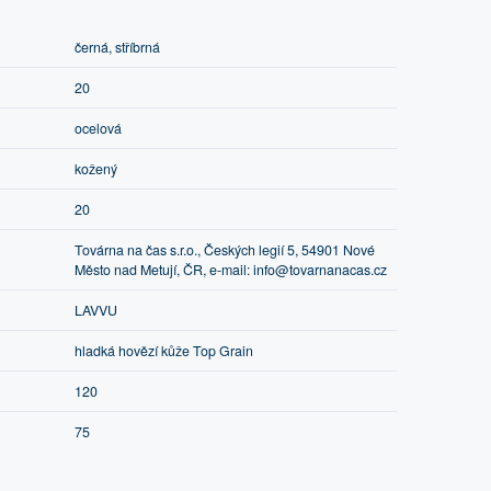
černá, stříbrná
20
ocelová
kožený
20
Továrna na čas s.r.o., Českých legií 5, 54901 Nové
Město nad Metují, ČR, e-mail: info@tovarnanacas.cz
LAVVU
hladká hovězí kůže Top Grain
120
75