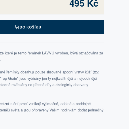
495 Kč
DO KOŠÍKU
 ze které je tento řemínek LAVVU vyroben, bývá označována za
.
é řemínky obsahují pouze slisované spodní vrstvy kůží (tzv.
Top Grain" jsou vybírány jen ty nejkvalitnější a nejodolnější
ásledně rozřezány na přesné díly a ekologicky obarveny
cizní ruční prací vznikají výjimečné, odolné a poddajné
teriálů světa a jsou připraveny Vašim hodinkám dodat jedinečný