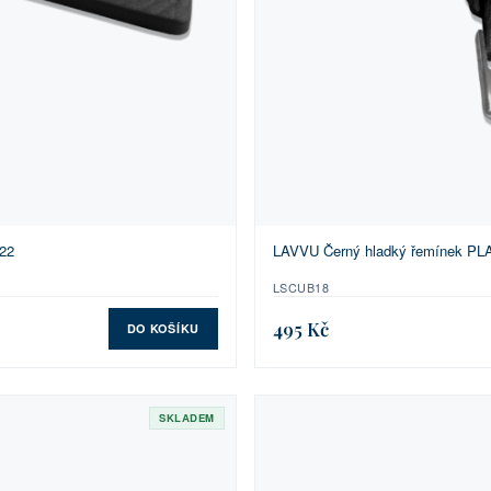
 22
LAVVU Černý hladký řemínek PLAI
LSCUB18
495 Kč
DO KOŠÍKU
SKLADEM