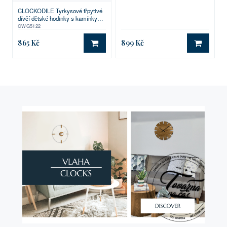
CLOCKODILE Tyrkysové třpytivé
dívčí dětské hodinky s kamínky
SPARKLE
CWG5122
865 Kč
899 Kč
DO KOŠÍKU
DO KO