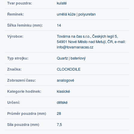
Tvar pouzdra:
kulaté
Řemínek:
umělá kůže | polyuretan
Šířka řemínku (mm):
14
Výrobce:
Továrna na čas s.r.o., Českých legií 5,
54901 Nové Město nad Metují, ČR, e-mail:
info@tovarnanacas.cz
Typ strojku:
Quartz | bateriový
Značka:
CLOCKODILE
Zobrazení času:
analogové
Kategorie hodinek:
klasické
Určení:
dětské
Průměr pouzdra (mm)
28
Síla pouzdra (mm)
7,5