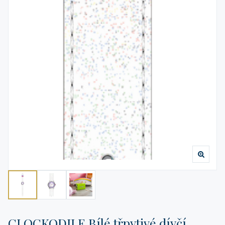
CLOCKODILE Bílé třpytivé dívčí