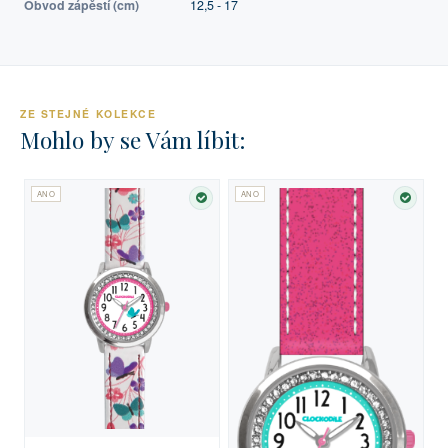
Obvod zápěstí (cm)
12,5 - 17
ZE STEJNÉ KOLEKCE
Mohlo by se Vám líbit:
ANO
ANO
SKLADEM
SKLA