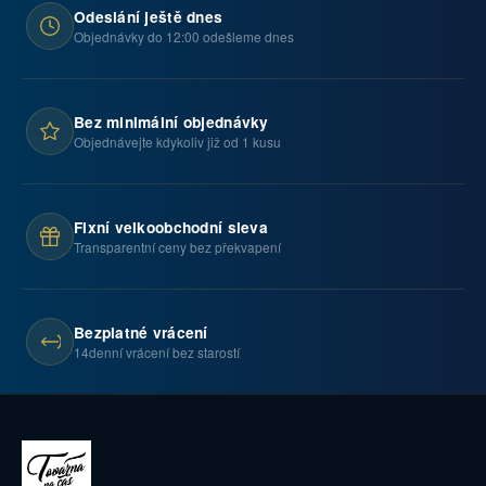
Odeslání ještě dnes
Objednávky do 12:00 odešleme dnes
Bez minimální objednávky
Objednávejte kdykoliv již od 1 kusu
Fixní velkoobchodní sleva
Transparentní ceny bez překvapení
Bezplatné vrácení
14denní vrácení bez starostí