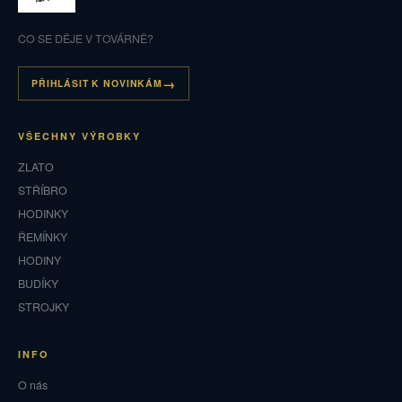
CO SE DĚJE V TOVÁRNĚ?
PŘIHLÁSIT K NOVINKÁM
VŠECHNY VÝROBKY
ZLATO
STŘÍBRO
HODINKY
ŘEMÍNKY
HODINY
BUDÍKY
STROJKY
INFO
O nás