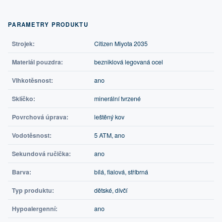
PARAMETRY PRODUKTU
Strojek:
Citizen Miyota 2035
Materiál pouzdra:
bezniklová legovaná ocel
Vlhkotěsnost:
ano
Sklíčko:
minerální tvrzené
Povrchová úprava:
leštěný kov
Vodotěsnost:
5 ATM, ano
Sekundová ručička:
ano
Barva:
bílá, fialová, stříbrná
Typ produktu:
dětské, dívčí
Hypoalergenní:
ano