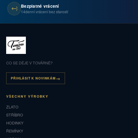
Bezplatné vrácení
14denní vrácení bez starostí
CO SE DĚJE V TOVÁRNĚ?
PŘIHLÁSIT K NOVINKÁM
VŠECHNY VÝROBKY
ZLATO
STŘÍBRO
HODINKY
ŘEMÍNKY