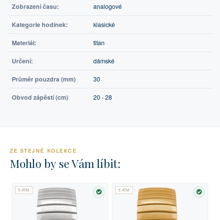
Zobrazení času:
analogové
Kategorie hodinek:
klasické
Materiál:
titan
Určení:
dámské
Průměr pouzdra (mm)
30
Obvod zápěstí (cm)
20 - 28
ZE STEJNÉ KOLEKCE
Mohlo by se Vám líbit:
5 ATM
5 ATM
SKLADEM
SKLA