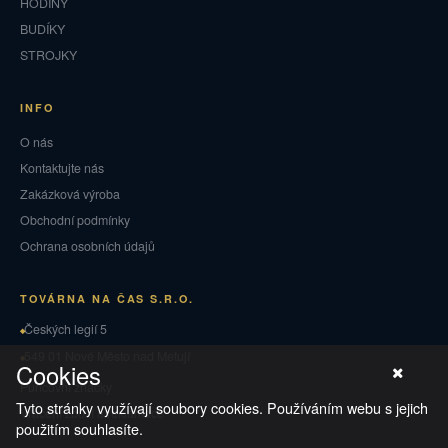
HODINY
BUDÍKY
STROJKY
INFO
O nás
Kontaktujte nás
Zakázková výroba
Obchodní podmínky
Ochrana osobních údajů
TOVÁRNA NA ČAS S.R.O.
Českých legií 5
549 01 Nové Město nad Metují
Cookies
Puncovní značky
Tyto stránky využívají soubory cookies. Používáním webu s jejich
Vrácení zboží a reklamace
použitím souhlasíte.