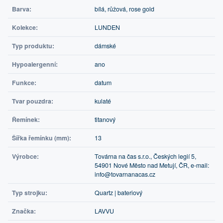
Barva:
bílá, růžová, rose gold
Kolekce:
LUNDEN
Typ produktu:
dámské
Hypoalergenní:
ano
Funkce:
datum
Tvar pouzdra:
kulaté
Řemínek:
titanový
Šířka řemínku (mm):
13
Výrobce:
Továrna na čas s.r.o., Českých legií 5,
54901 Nové Město nad Metují, ČR, e-mail:
info@tovarnanacas.cz
Typ strojku:
Quartz | bateriový
Značka:
LAVVU