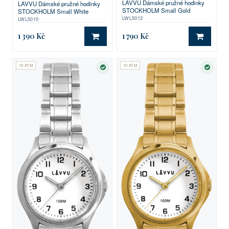
LAVVU Dámské pružné hodinky
LAVVU Dámské pružné hodinky
STOCKHOLM Small Gold
STOCKHOLM Small White
LWL5012
LWL5010
1 390 Kč
1 790 Kč
DO KOŠÍKU
DO KO
10 ATM
10 ATM
SKLADEM
SKLA