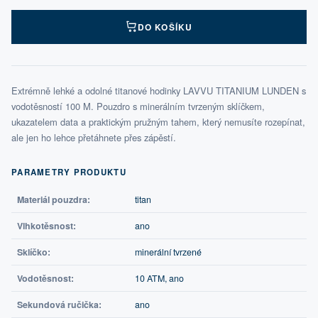
DO KOŠÍKU
Extrémně lehké a odolné titanové hodinky LAVVU TITANIUM LUNDEN s
vodotěsností 100 M. Pouzdro s minerálním tvrzeným sklíčkem,
ukazatelem data a praktickým pružným tahem, který nemusíte rozepínat,
ale jen ho lehce přetáhnete přes zápěstí.
PARAMETRY PRODUKTU
Materiál pouzdra:
titan
Vlhkotěsnost:
ano
Sklíčko:
minerální tvrzené
Vodotěsnost:
10 ATM, ano
Sekundová ručička:
ano