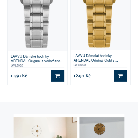
LAVVU Dámské hodinky
LAVVU Dámské hodinky
ARENDAL Original Gold s
ARENDAL Original s vodotěsností
vodotěsností 100M
LWL5023
100M
LWL5020
1 450 Kč
1 890 Kč
DO KOŠÍKU
DO KO