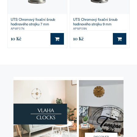
UTS Chromový fixační šroub
UTS Chromový fixační šroub
hodinového strojku 7 mm
hodinového strojku 9 mm
APMF07N
APMF09N
10 Kč
10 Kč
DO KOŠÍKU
DO KO