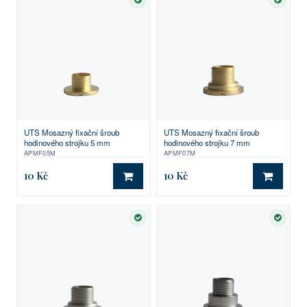
SKLADEM
SKLA
UTS Mosazný fixační šroub
UTS Mosazný fixační šroub
hodinového strojku 5 mm
hodinového strojku 7 mm
APMF05M
APMF07M
10 Kč
10 Kč
DO KOŠÍKU
DO KO
SKLADEM
SKLA