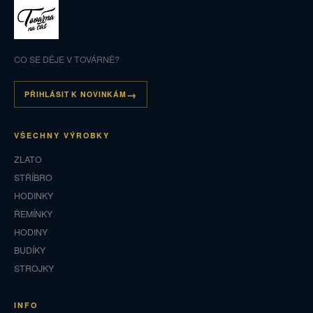
CO SE DĚJE V TOVÁRNĚ?
PŘIHLÁSIT K NOVINKÁM
VŠECHNY VÝROBKY
ZLATO
STŘÍBRO
HODINKY
ŘEMÍNKY
HODINY
BUDÍKY
STROJKY
INFO