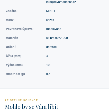
info@tovarnanacas.cz
Značka:
MINET
Motiv:
křížek
Povrchová úprava:
rhodiované
Materiál:
stříbro 925/1000
Určení:
dámské
Šířka (mm)
4
Výška (mm)
10
Hmotnost (g)
0,6
ZE STEJNÉ KOLEKCE
Mohlo by se Vám líbit: