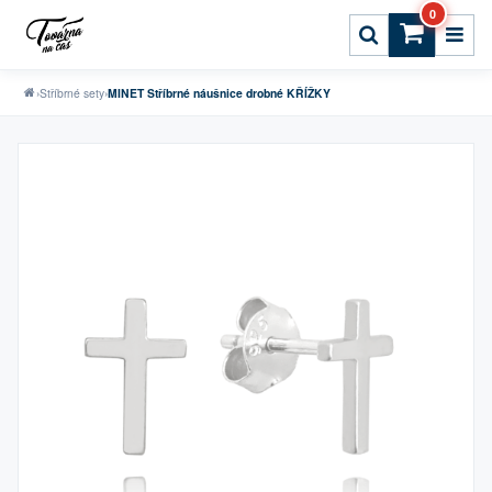
0
›
Stříbrné sety
›
MINET Stříbrné náušnice drobné KŘÍŽKY