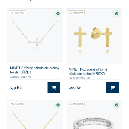
AG 925/1000
AG 925/1000
SKLADEM
SKLA
MINET Stříbrný náhrdelník drobný
MINET Pozlacené stříbrné
ležatý KŘÍŽEK
náušnice drobné KŘÍŽKY
JMAS0129SN45
JMAS0129GE00
579 Kč
299 Kč
DO KOŠÍKU
DO KO
AG 925/1000
AG 925/1000
SKLADEM
SKLA