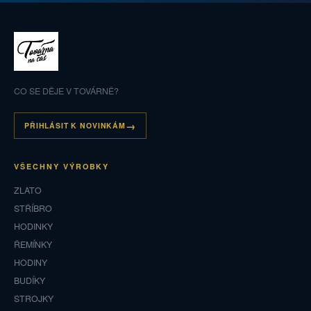
CO SE DĚJE V TOVÁRNĚ?
PŘIHLÁSIT K NOVINKÁM
VŠECHNY VÝROBKY
ZLATO
STŘÍBRO
HODINKY
ŘEMÍNKY
HODINY
BUDÍKY
STROJKY