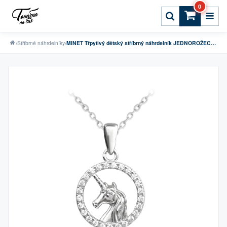
0
›
Stříbrné náhrdelníky
›
MINET Třpytivý dětský stříbrný náhrdelník JEDNOROŽEC s bílými zirkony