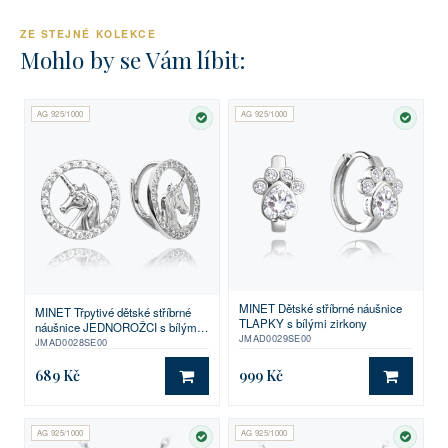
ZE STEJNÉ KOLEKCE
Mohlo by se Vám líbit:
AG 925/1000
AG 925/1000
SKLADEM
SKLA
MINET Dětské stříbrné náušnice
MINET Třpytivé dětské stříbrné
TLAPKY s bílými zirkony
náušnice JEDNOROŽCI s bílými
JMAD0029SE00
zirkony
JMAD0028SE00
689 Kč
999 Kč
DO KOŠÍKU
DO KO
AG 925/1000
AG 925/1000
SKLADEM
SKLA