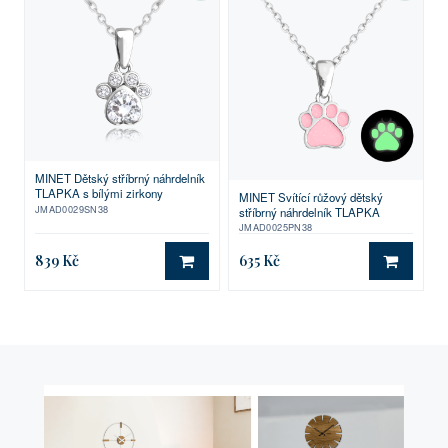
MINET Dětský stříbrný náhrdelník
TLAPKA s bílými zirkony
MINET Svítící růžový dětský
JMAD0029SN38
stříbrný náhrdelník TLAPKA
JMAD0025PN38
839 Kč
635 Kč
DO KOŠÍKU
DO KO