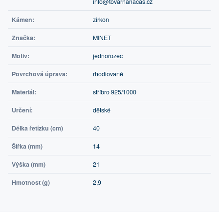
info@tovarnanacas.cz
Kámen:
zirkon
Značka:
MINET
Motiv:
jednorožec
Povrchová úprava:
rhodiované
Materiál:
stříbro 925/1000
Určení:
dětské
Délka řetízku (cm)
40
Šířka (mm)
14
Výška (mm)
21
Hmotnost (g)
2,9