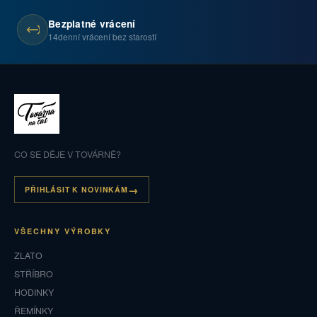
Bezplatné vrácení
14denní vrácení bez starostí
CO SE DĚJE V TOVÁRNĚ?
PŘIHLÁSIT K NOVINKÁM
VŠECHNY VÝROBKY
ZLATO
STŘÍBRO
HODINKY
ŘEMÍNKY