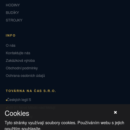
HODINY
BUDÍKY
STROJKY
INFO
O nás
Kontaktujte nás
Zakázková výroba
Obchodní podmínky
Ochrana osobních údajů
TOVÁRNA NA ČAS S.R.O.
Českých legií 5
549 01 Nové Město nad Metují
Cookies
Puncovní značky
Tyto stránky využívají soubory cookies. Používáním webu s jejich
Vrácení zboží a reklamace
použitím souhlasíte.