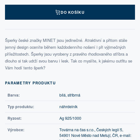
DO KOŠÍKU
Šperky české značky MINET jsou jedinečné. Atraktivní a přitom stále
jemný design oceníte během každodenního nošení i při výjimečných
příležitostech. Šperky jsou vyrobeny z pravého rhodiovaného stříbra a
dlouho si tak udrží svou barvu i lesk. Tak co myslíte, k jakému outfitu se
Vám hodí tento šperk?
PARAMETRY PRODUKTU
Barva:
bílá, stříbrná
Typ produktu:
náhrdelník
Ryzost:
Ag 925/1000
Výrobce:
Továrna na čas s.r.o., Českých legií 5,
54901 Nové Město nad Metují, ČR, e-mail: