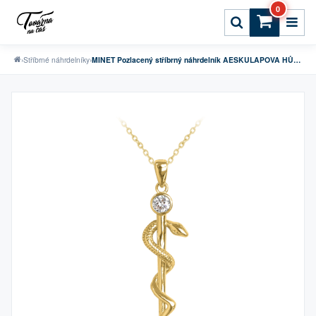
0
›
Stříbrné náhrdelníky
›
MINET Pozlacený stříbrný náhrdelník AESKULAPOVA HŮL s bílým zirkonem