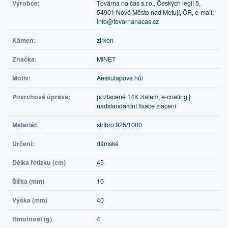
Výrobce:
Továrna na čas s.r.o., Českých legií 5,
54901 Nové Město nad Metují, ČR, e-mail:
info@tovarnanacas.cz
Kámen:
zirkon
Značka:
MINET
Motiv:
Aeskulapova hůl
Povrchová úprava:
pozlacené 14K zlatem, e-coating |
nadstandardní fixace zlacení
Materiál:
stříbro 925/1000
Určení:
dámské
Délka řetízku (cm)
45
Šířka (mm)
10
Výška (mm)
40
Hmotnost (g)
4