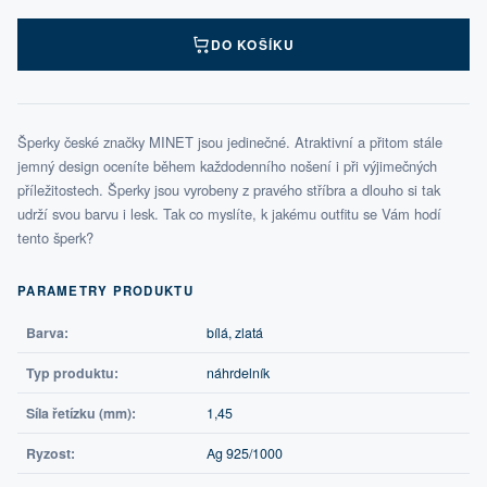
DO KOŠÍKU
Šperky české značky MINET jsou jedinečné. Atraktivní a přitom stále
jemný design oceníte během každodenního nošení i při výjimečných
příležitostech. Šperky jsou vyrobeny z pravého stříbra a dlouho si tak
udrží svou barvu i lesk. Tak co myslíte, k jakému outfitu se Vám hodí
tento šperk?
PARAMETRY PRODUKTU
Barva:
bílá, zlatá
Typ produktu:
náhrdelník
Síla řetízku (mm):
1,45
Ryzost:
Ag 925/1000