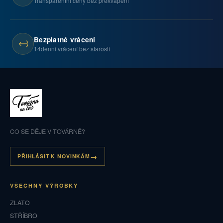
Transparentní ceny bez překvapení
Bezplatné vrácení
14denní vrácení bez starostí
CO SE DĚJE V TOVÁRNĚ?
PŘIHLÁSIT K NOVINKÁM
VŠECHNY VÝROBKY
ZLATO
STŘÍBRO