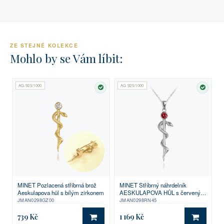
ZE STEJNÉ KOLEKCE
Mohlo by se Vám líbit:
AG 925/1000
AG 925/1000
SKLADEM
SKLA
MINET Pozlacená stříbrná brož
MINET Stříbrný náhrdelník
Aeskulapova hůl s bílým zirkonem
AESKULAPOVA HŮL s červeným
zirkonem
JMAN0298GZ00
JMAN0298RN45
739 Kč
1 169 Kč
DO KOŠÍKU
DO KO