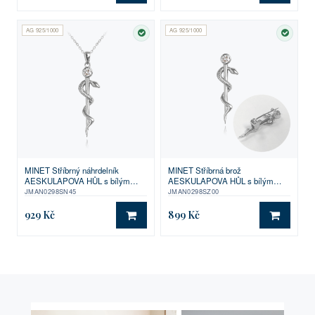
AG 925/1000
AG 925/1000
SKLADEM
SKLA
MINET Stříbrný náhrdelník
MINET Stříbrná brož
AESKULAPOVA HŮL s bílým
AESKULAPOVA HŮL s bílým
zirkonem
zirkonem
JMAN0298SN45
JMAN0298SZ00
929 Kč
899 Kč
DO KOŠÍKU
DO KO