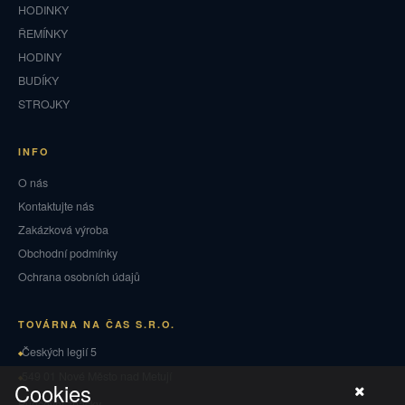
HODINKY
ŘEMÍNKY
HODINY
BUDÍKY
STROJKY
INFO
O nás
Kontaktujte nás
Zakázková výroba
Obchodní podmínky
Ochrana osobních údajů
TOVÁRNA NA ČAS S.R.O.
Českých legií 5
549 01 Nové Město nad Metují
Cookies
Puncovní značky