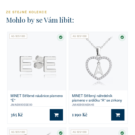
ZE STEJNÉ KOLEKCE
Mohlo by se Vám líbit:
AG 925/1000
AG 925/1000
SKLADEM
SKLA
MINET Stříbrné náušnice písmeno
MINET Stříbrný náhrdelník
"E"
písmeno v srdíčku "A" se zirkony
JMAS900ESE00
JMAS900ASN45
365 Kč
1 190 Kč
DO KOŠÍKU
DO KO
AG 925/1000
AG 925/1000