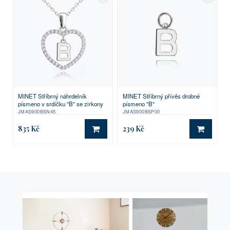
SKLADEM
SKLA
MINET Stříbrný náhrdelník
MINET Stříbrný přívěs drobné
písmeno v srdíčku "B" se zirkony
písmeno "B"
JMAS900BSN45
JMAS900BSP00
835 Kč
239 Kč
DO KOŠÍKU
DO KO