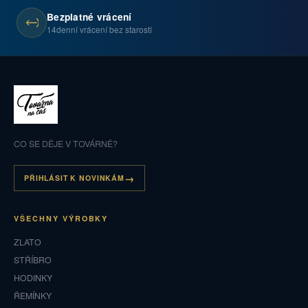
Bezplatné vrácení
14denní vrácení bez starostí
CO SE DĚJE V TOVÁRNĚ?
PŘIHLÁSIT K NOVINKÁM
VŠECHNY VÝROBKY
ZLATO
STŘÍBRO
HODINKY
ŘEMÍNKY