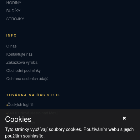
HODINY
BUDÍKY
STROJKY
INFO
O nás
Kontaktujte nás
Zakázková výroba
Obchodní podmínky
Ochrana osobních údajů
TOVÁRNA NA ČAS S.R.O.
Českých legií 5
549 01 Nové Město nad Metují
Cookies
Puncovní značky
Tyto stránky využívají soubory cookies. Používáním webu s jejich
Vrácení zboží a reklamace
použitím souhlasíte.