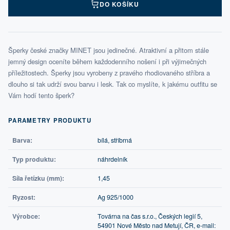
DO KOŠÍKU
Šperky české značky MINET jsou jedinečné. Atraktivní a přitom stále
jemný design oceníte během každodenního nošení i při výjimečných
příležitostech. Šperky jsou vyrobeny z pravého rhodiovaného stříbra a
dlouho si tak udrží svou barvu i lesk. Tak co myslíte, k jakému outfitu se
Vám hodí tento šperk?
PARAMETRY PRODUKTU
Barva:
bílá, stříbrná
Typ produktu:
náhrdelník
Síla řetízku (mm):
1,45
Ryzost:
Ag 925/1000
Výrobce:
Továrna na čas s.r.o., Českých legií 5,
54901 Nové Město nad Metují, ČR, e-mail: