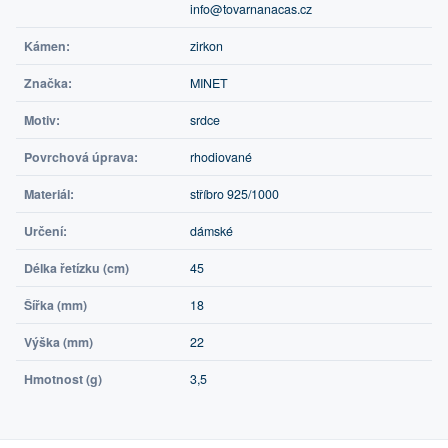
info@tovarnanacas.cz
Kámen:
zirkon
Značka:
MINET
Motiv:
srdce
Povrchová úprava:
rhodiované
Materiál:
stříbro 925/1000
Určení:
dámské
Délka řetízku (cm)
45
Šířka (mm)
18
Výška (mm)
22
Hmotnost (g)
3,5