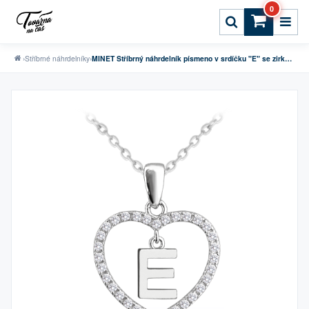
0
›
Stříbrné náhrdelníky
›
MINET Stříbrný náhrdelník písmeno v srdíčku "E" se zirkony