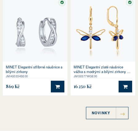
SKLADEM
SKL
MINET Elegantní stříbrné náušnice s
MINET Elegantní zlaté náušnice
bílými zirkony
vážka s modrými a bílými zirkony Au
585/1000 2,50g
JMAS0334SE00
JMG0377WGE00
869 Kč
16 250 Kč
DO KOŠÍKU
DO 
NOVINKY