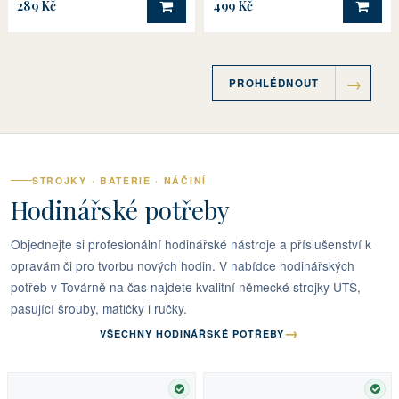
289 Kč
499 Kč
DO KOŠÍKU
DO 
PROHLÉDNOUT
STROJKY · BATERIE · NÁČINÍ
Hodinářské potřeby
Objednejte si profesionální hodinářské nástroje a příslušenství k
opravám či pro tvorbu nových hodin. V nabídce hodinářských
potřeb v Továrně na čas najdete kvalitní německé strojky UTS,
pasující šrouby, matičky i ručky.
→
VŠECHNY HODINÁŘSKÉ POTŘEBY
SKLADEM
SKL