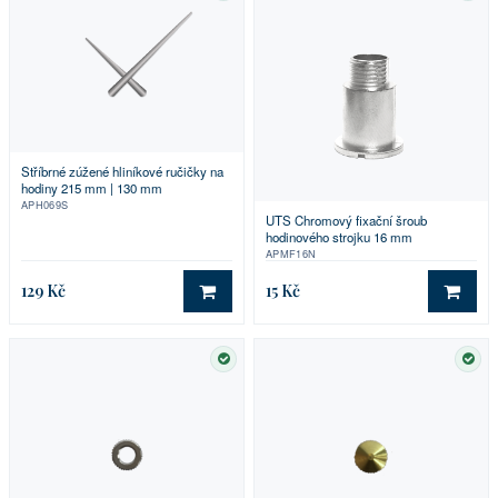
Stříbrné zúžené hliníkové ručičky na
hodiny 215 mm | 130 mm
APH069S
UTS Chromový fixační šroub
hodinového strojku 16 mm
APMF16N
129 Kč
15 Kč
DO KOŠÍKU
DO 
SKLADEM
SKL