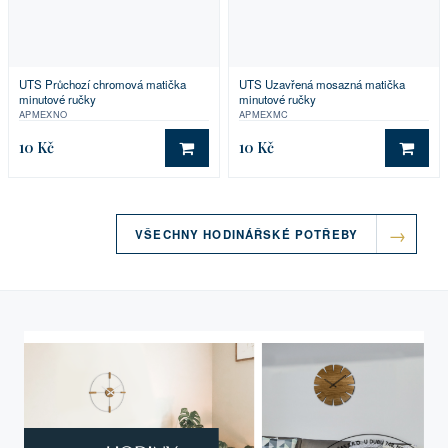
UTS Průchozí chromová matička
UTS Uzavřená mosazná matička
minutové ručky
minutové ručky
APMEXNO
APMEXMC
10 Kč
10 Kč
DO KOŠÍKU
DO 
VŠECHNY HODINÁŘSKÉ POTŘEBY