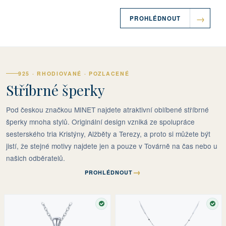
PROHLÉDNOUT
925 · RHODIOVANÉ · POZLACENÉ
Stříbrné šperky
Pod českou značkou MINET najdete atraktivní oblíbené stříbrné
šperky mnoha stylů. Originální design vzniká ze spolupráce
sesterského tria Kristýny, Alžběty a Terezy, a proto si můžete být
jistí, že stejné motivy najdete jen a pouze v Továrně na čas nebo u
našich odběratelů.
→
PROHLÉDNOUT
SKLADEM
SKL