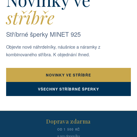
stříbře
Stříbrné šperky MINET 925
Objevte nové náhrdelníky, náušnice a náramky z
kombinovaného stříbra. K objednání ihned.
NOVINKY VE STŘÍBŘE
VŠECHNY STŘÍBRNÉ ŠPERKY
Doprava zdarma
OD 1 500 KČ
a pro doposílky