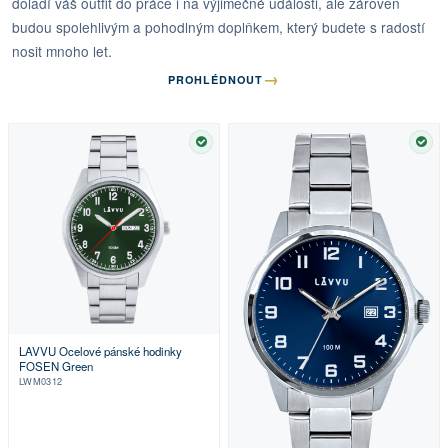
doladí váš outfit do práce i na výjimečné události, ale zároveň
budou spolehlivým a pohodlným doplňkem, který budete s radostí
nosit mnoho let.
→
PROHLÉDNOUT
SKLADEM
SKL
LAVVU Ocelové pánské hodinky
FOSEN Green
LWM0312