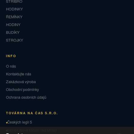
STŘÍBRO
HODINKY
ŘEMÍNKY
HODINY
BUDÍKY
STROJKY
INFO
O nás
Kontaktujte nás
Zakázková výroba
Obchodní podmínky
Ochrana osobních údajů
TOVÁRNA NA ČAS S.R.O.
Českých legií 5
549 01 Nové Město nad Metují