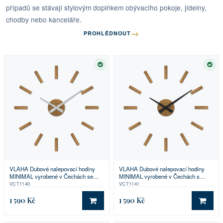
případů se stávají stylovým doplňkem obývacího pokoje, jídelny,
chodby nebo kanceláře.
→
PROHLÉDNOUT
SKLADEM
SKL
VLAHA Dubové nalepovací hodiny
VLAHA Dubové nalepovací hodiny
MINIMAL vyrobené v Čechách se
MINIMAL vyrobené v Čechách s
stříbrnými ručkami ⌀59cm
černými ručkami ⌀59cm
VCT1140
VCT1141
1 590 Kč
1 590 Kč
DO KOŠÍKU
DO 