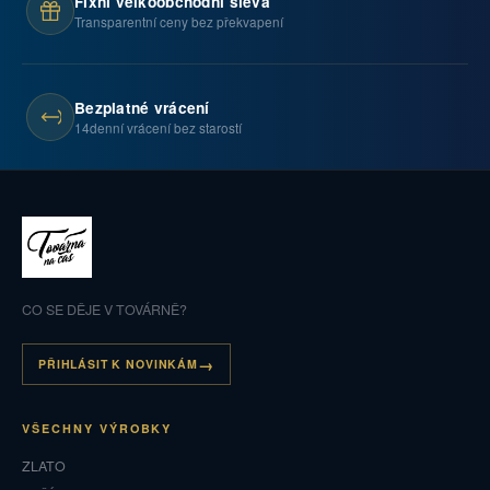
Fixní velkoobchodní sleva
Transparentní ceny bez překvapení
Bezplatné vrácení
14denní vrácení bez starostí
CO SE DĚJE V TOVÁRNĚ?
PŘIHLÁSIT K NOVINKÁM
VŠECHNY VÝROBKY
ZLATO