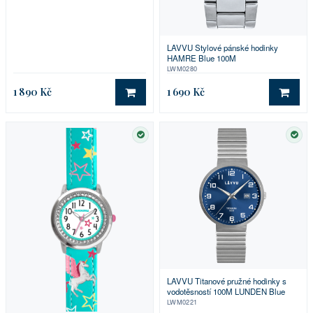
LAVVU Stylové pánské hodinky
HAMRE Blue 100M
LWM0280
1 890 Kč
1 690 Kč
DO KOŠÍKU
DO 
SKLADEM
SKL
LAVVU Titanové pružné hodinky s
vodotěsností 100M LUNDEN Blue
LWM0221