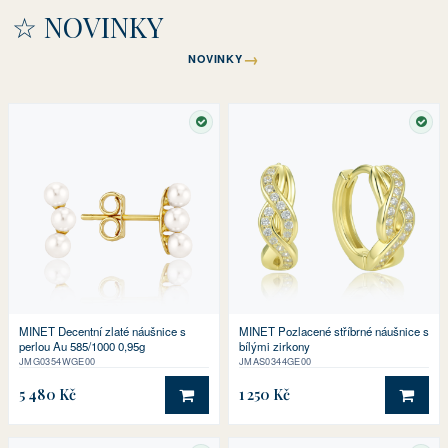
☆ NOVINKY
→
NOVINKY
SKLADEM
SKL
MINET Decentní zlaté náušnice s
MINET Pozlacené stříbrné náušnice s
perlou Au 585/1000 0,95g
bílými zirkony
JMG0354WGE00
JMAS0344GE00
5 480 Kč
1 250 Kč
DO KOŠÍKU
DO 