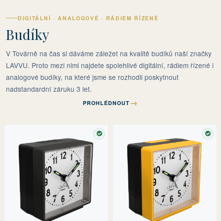
DIGITÁLNÍ · ANALOGOVÉ · RÁDIEM ŘÍZENÉ
Budíky
V Továrně na čas si dáváme záležet na kvalitě budíků naší značky
LAVVU. Proto mezi nimi najdete spolehlivé digitální, rádiem řízené i
analogové budíky, na které jsme se rozhodli poskytnout
nadstandardní záruku 3 let.
→
PROHLÉDNOUT
SKLADEM
SKL