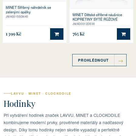
MINET Stříbrný náhrdelník se
zelenými opálky
MINET Dětské stříbrné náušnice
JMAS0155GN45
KOPRETINY SYTĚ RŮŽOVÉ
JMAD0012DE00
1 399 Kč
765 Kč
DO KOŠÍKU
DO 
PROHLÉDNOUT
LAVVU · MINET · CLOCKODILE
Hodinky
Při vytváření hodinek značek LAVVU, MINET a CLOCKODILE
kombinujeme moderní prvky, prověřené materiály a nadčasový
design. Díky tomu hodinky nejen skvěle vypadají a perfektně