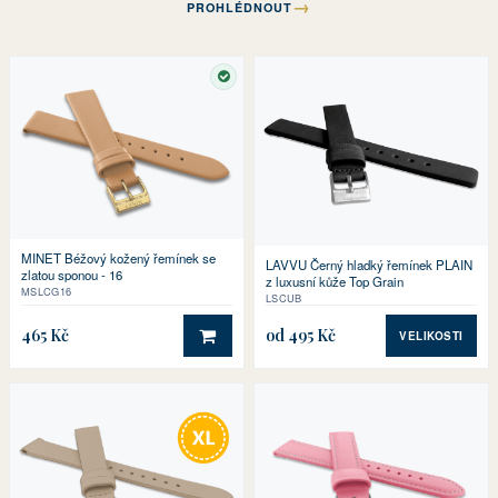
→
PROHLÉDNOUT
SKLADEM
MINET Béžový kožený řemínek se
LAVVU Černý hladký řemínek PLAIN
zlatou sponou - 16
z luxusní kůže Top Grain
MSLCG16
LSCUB
465 Kč
od 495 Kč
VELIKOSTI
DO KOŠÍKU