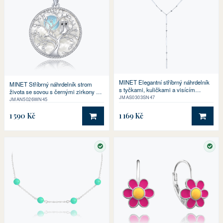
MINET Elegantní stříbrný náhrdelník
MINET Stříbrný náhrdelník strom
s tyčkami, kuličkami a visícím
života se sovou s černými zirkony a
řetízkem
JMAS0303SN47
bílou perletí
JMAN5026WN45
1 590 Kč
1 169 Kč
DO KOŠÍKU
DO 
SKLADEM
SKL