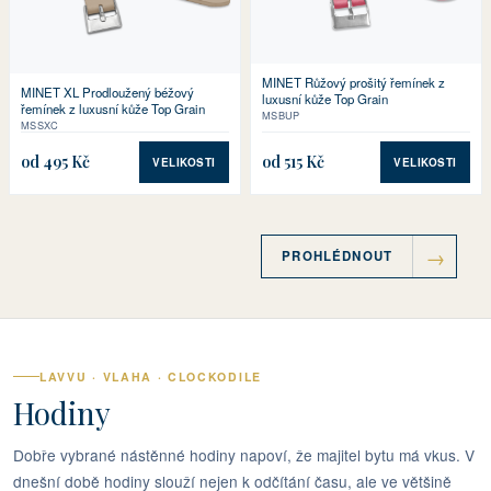
MINET Růžový prošitý řemínek z
MINET XL Prodloužený béžový
luxusní kůže Top Grain
řemínek z luxusní kůže Top Grain
MSBUP
MSSXC
od 495 Kč
od 515 Kč
VELIKOSTI
VELIKOSTI
PROHLÉDNOUT
LAVVU · VLAHA · CLOCKODILE
Hodiny
Dobře vybrané nástěnné hodiny napoví, že majitel bytu má vkus. V
dnešní době hodiny slouží nejen k odčítání času, ale ve většině