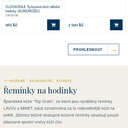
CLOCKODILE Tyrkysové dívčí dětské
hodinky JEDNOROŽEC
CWG5160
965 Kč
2 590 Kč
DO KOŠÍKU
DO 
PROHLÉDNOUT
KOŽENÉ · SILIKONOVÉ · KOVOVÉ
Řemínky na hodinky
Španělská kůže "Top Grain", ze které jsou vyráběny řemínky
LAVVU a MINET, bývá označována za tu nejkvalitnější kůži na
světě. Zatímco běžně dostupné kožené řemínky obsahují pouze
slisované spodní vrstvy kůží (tzv.