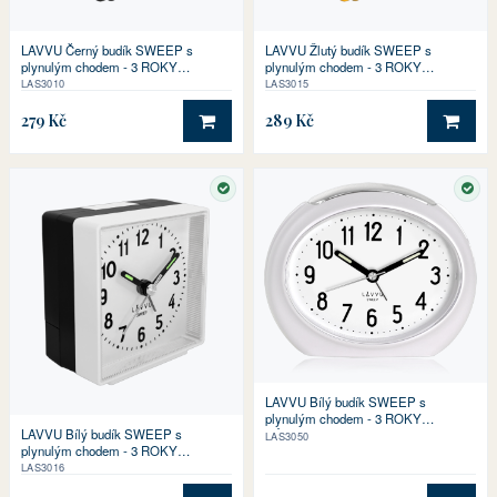
LAVVU Černý budík SWEEP s
LAVVU Žlutý budík SWEEP s
plynulým chodem - 3 ROKY
plynulým chodem - 3 ROKY
ZÁRUKA!
ZÁRUKA!
LAS3010
LAS3015
279 Kč
289 Kč
DO KOŠÍKU
DO 
SKLADEM
SKL
LAVVU Bílý budík SWEEP s
plynulým chodem - 3 ROKY
LAVVU Bílý budík SWEEP s
ZÁRUKA!
LAS3050
plynulým chodem - 3 ROKY
ZÁRUKA!
LAS3016