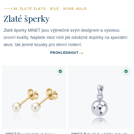
14K ŽLUTÉ ZLATO · BÍLÉ · ROSE GOLD
Zlaté šperky
Zlaté šperky MINET jsou výjimečné svým designem a vysokou
úrovní kvality. Najdete mezi nimi jak odvážné doplňky na speciální
akce, tak jemné kousky pro denní nošení.
→
PROHLÉDNOUT
SKLADEM
SKL
MINET Decentní zlaté náušnice s
MINET Zlatý přívěs z bílého zlata půl