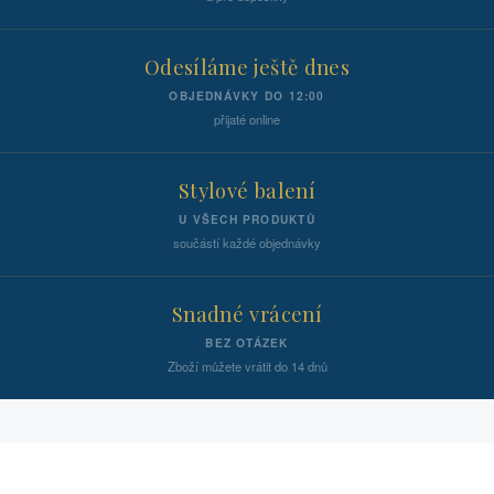
Odesíláme ještě dnes
OBJEDNÁVKY DO 12:00
přijaté online
Stylové balení
U VŠECH PRODUKTŮ
součástí každé objednávky
Snadné vrácení
BEZ OTÁZEK
Zboží můžete vrátit do 14 dnů