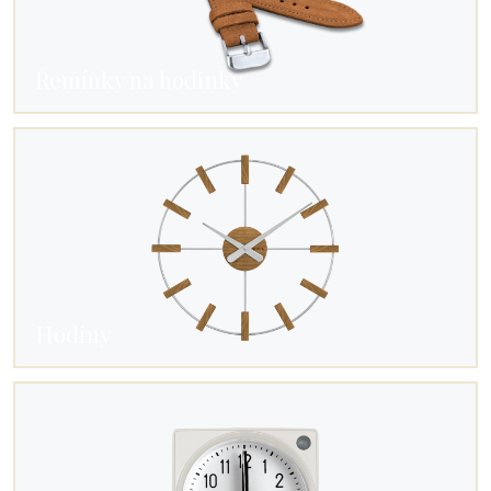
Řemínky na hodinky
Hodiny