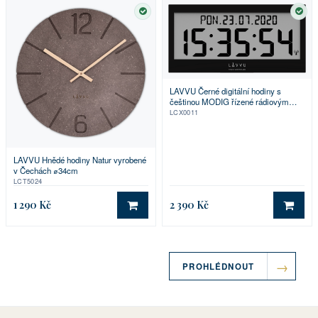
SKLADEM
SKL
LAVVU Černé digitální hodiny s
češtinou MODIG řízené rádiovým
signálem
LCX0011
LAVVU Hnědé hodiny Natur vyrobené
v Čechách ⌀34cm
LCT5024
1 290 Kč
2 390 Kč
DO KOŠÍKU
DO 
PROHLÉDNOUT