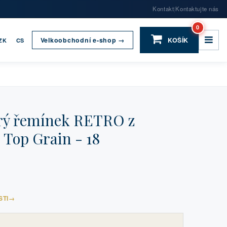
Kontakt
Kontaktujte nás
|
0
Velkoobchodní e-shop →
KOŠÍK
ZK
CS
ý řemínek RETRO z
 Top Grain - 18
STI
→