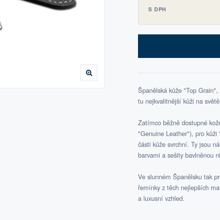
S DPH
Španělská kůže "Top Grain",
tu nejkvalitnější kůži na světě
Zatímco běžně dostupné kožen
"Genuine Leather"), pro kůži "
části kůže svrchní. Ty jsou n
barvami a sešity bavlněnou ni
Ve slunném Španělsku tak pre
řemínky z těch nejlepších ma
a luxusní vzhled.