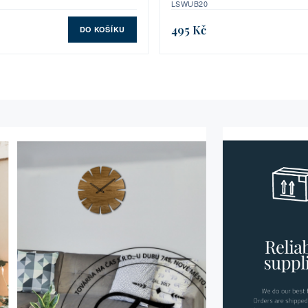
LSWUB20
495 Kč
DO KOŠÍKU