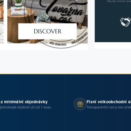
z minimální objednávky
Fixní velkoobchodní s
jednávejte kdykoliv již od 1 kusu
Transparentní ceny bez pře