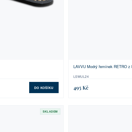
LAVVU Modrý řemínek RETRO z lu
LSWUL24
495 Kč
DO KOŠÍKU
SKLADEM