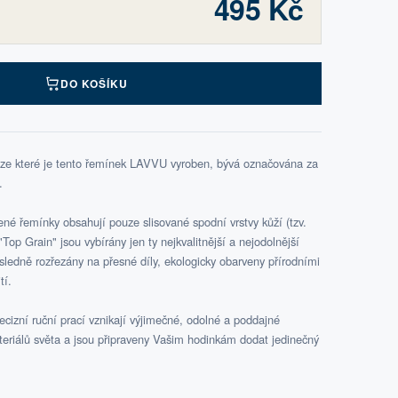
495 Kč
DO KOŠÍKU
 ze které je tento řemínek LAVVU vyroben, bývá označována za
.
é řemínky obsahují pouze slisované spodní vrstvy kůží (tzv.
Top Grain" jsou vybírány jen ty nejkvalitnější a nejodolnější
ásledně rozřezány na přesné díly, ekologicky obarveny přírodními
tí.
cizní ruční prací vznikají výjimečné, odolné a poddajné
teriálů světa a jsou připraveny Vašim hodinkám dodat jedinečný