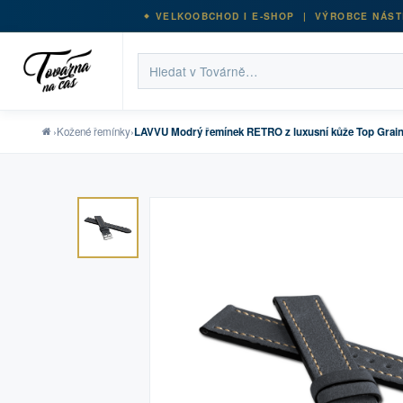
VELKOOBCHOD I E-SHOP | VÝROBCE NÁST
›
Kožené řemínky
›
LAVVU Modrý řemínek RETRO z luxusní kůže Top Grain 