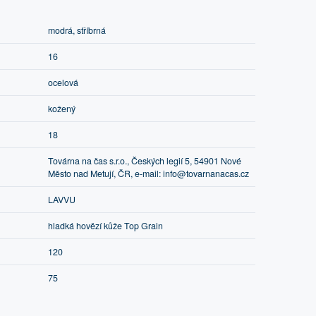
modrá, stříbrná
16
ocelová
kožený
18
Továrna na čas s.r.o., Českých legií 5, 54901 Nové
Město nad Metují, ČR, e-mail: info@tovarnanacas.cz
LAVVU
hladká hovězí kůže Top Grain
120
75