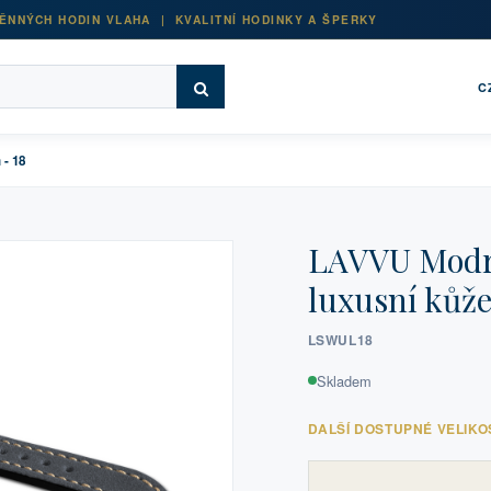
ĚNNÝCH HODIN VLAHA | KVALITNÍ HODINKY A ŠPERKY
C
- 18
LAVVU Modr
luxusní kůže
LSWUL18
Skladem
DALŠÍ DOSTUPNÉ VELIKO