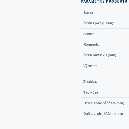
PARAMETRY PRODUKTU
Barva:
Šířka spony (mm):
Spona:
Řemínek:
Šířka řemínku (mm):
Výrobce:
Značka:
Typ kůže:
Délka spodní části (mm)
Délka vrchní části (mm)