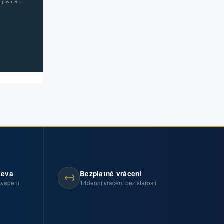
leva
Bezplatné vrácení
kvapení
14denní vrácení bez starostí