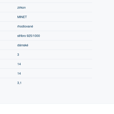
zirkon
MINET
rhodiované
stříbro 925/1000
dámské
3
14
14
3,1