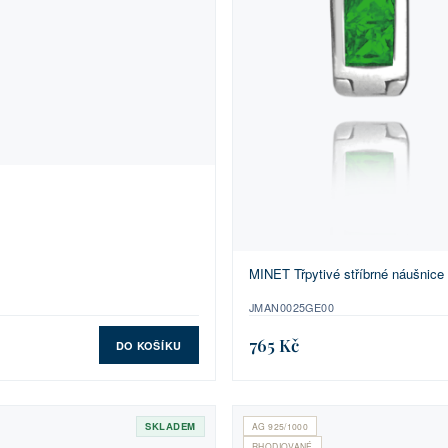
MINET Třpytivé stříbrné náušnice
JMAN0025GE00
765 Kč
DO KOŠÍKU
SKLADEM
AG 925/1000
RHODIOVANÉ