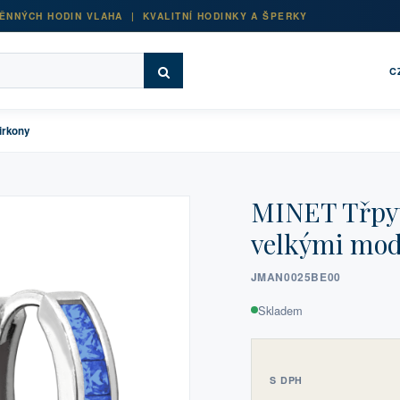
ĚNNÝCH HODIN VLAHA | KVALITNÍ HODINKY A ŠPERKY
C
irkony
MINET Třpyti
velkými mod
JMAN0025BE00
Skladem
S DPH