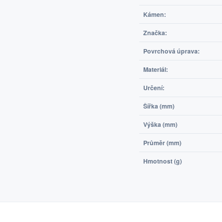
Kámen:
Značka:
Povrchová úprava:
Materiál:
Určení:
Šířka (mm)
Výška (mm)
Průměr (mm)
Hmotnost (g)