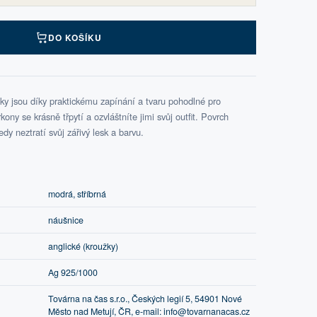
DO KOŠÍKU
y jsou díky praktickému zapínání a tvaru pohodlné pro
ny se krásně třpytí a ozvláštníte jimi svůj outfit. Povrch
edy neztratí svůj zářivý lesk a barvu.
modrá, stříbrná
náušnice
anglické (kroužky)
Ag 925/1000
Továrna na čas s.r.o., Českých legií 5, 54901 Nové
Město nad Metují, ČR, e-mail: info@tovarnanacas.cz