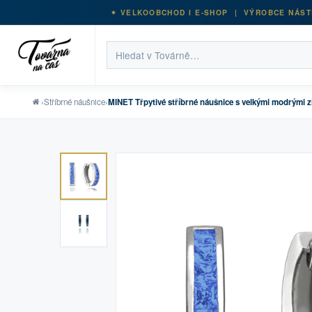
VELKOOBCHOD I E-SHOP | VÝROBCE NÁST
›
Stříbrné náušnice
›
MINET Třpytivé stříbrné náušnice s velkými modrými z