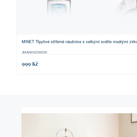
MINET Třpytivé stříbrné náušnice s velkými světle modrými zirk
JMAN0025AE00
999 Kč