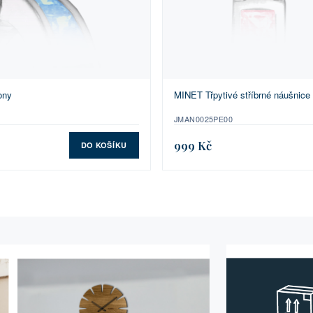
ony
MINET Třpytivé stříbrné náušnice
JMAN0025PE00
999 Kč
DO KOŠÍKU