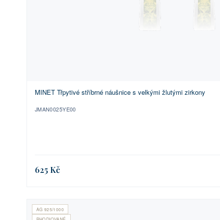
MINET Třpytivé stříbrné náušnice s velkými žlutými zirkony
JMAN0025YE00
625 Kč
AG 925/1000
RHODIOVANÉ