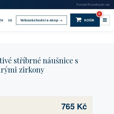
Kontakt
Kontaktujte nás
|
0
Velkoobchodní e-shop →
KOŠÍK
ZK
CS
vé stříbrné náušnice s
rými zirkony
765 Kč