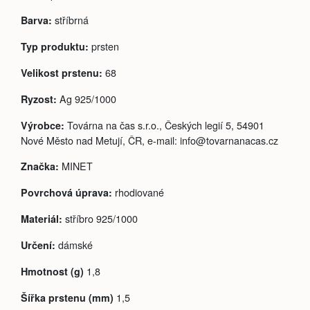
stříbrná
Barva:
prsten
Typ produktu:
68
Velikost prstenu:
Ag 925/1000
Ryzost:
Továrna na čas s.r.o., Českých legií 5, 54901
Výrobce:
Nové Město nad Metují, ČR, e-mail: info@tovarnanacas.cz
MINET
Značka:
rhodiované
Povrchová úprava:
stříbro 925/1000
Materiál:
dámské
Určení:
1,8
Hmotnost (g)
1,5
Šířka prstenu (mm)