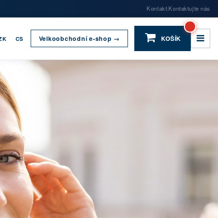
Kontakt
Kontaktujte nás
|
Velkoobchodní e-shop →
KOŠÍK
ZK
CS