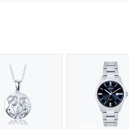
é šperky
Hodinky