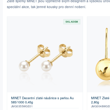
Zlaté šperky MINET jsou výjimečné svým designem a vysokou úrovní
speciální akce, tak jemné kousky pro denní nošení.
SKLADEM
MINET Decentní zlaté náušnice s perlou Au
MINET Zlaté 
585/1000 0,45g
2,80g
JMG0355WGE01
JMG0048WGE