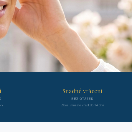
í
Snadné vrácení
Ů
BEZ OTÁZEK
ky
Zboží můžete vrátit do 14 dnů