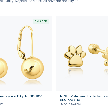
 kvality. Najdete mezi nimi jak odvážné doplňky na
SKLADEM
náušnice kuličky Au 585/1000
MINET Zlaté náušnice tlapky na 
585/1000 1,80g
07
JMG0105WGE01