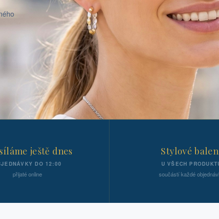
aného
íláme ještě dnes
Stylové balen
JEDNÁVKY DO 12:00
U VŠECH PRODUKT
přijaté online
součástí každé objednáv