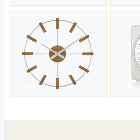
Hodiny
Budíky