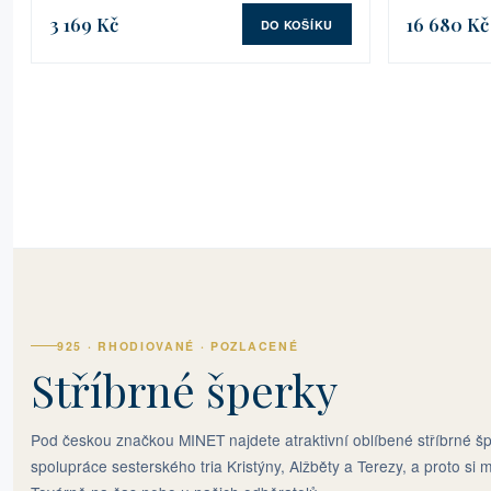
3 169 Kč
16 680 Kč
DO KOŠÍKU
925 · RHODIOVANÉ · POZLACENÉ
Stříbrné šperky
Pod českou značkou MINET najdete atraktivní oblíbené stříbrné šp
spolupráce sesterského tria Kristýny, Alžběty a Terezy, a proto si m