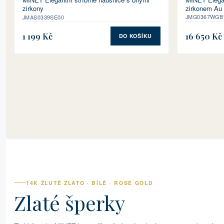
zirkonem Au 
zirkony
JMG0367WGB
JMAS0339SE00
1 199 Kč
16 650 Kč
DO KOŠÍKU
14K ŽLUTÉ ZLATO · BÍLÉ · ROSE GOLD
Zlaté šperky