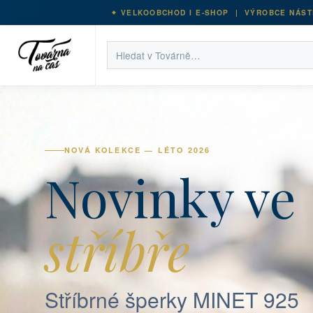
VELKOOBCHOD I E-SHOP | VÝROBCE NÁST
NOVÁ KOLEKCE — LÉTO 2026
Novinky ve
stříbře
Stříbrné šperky MINET 925