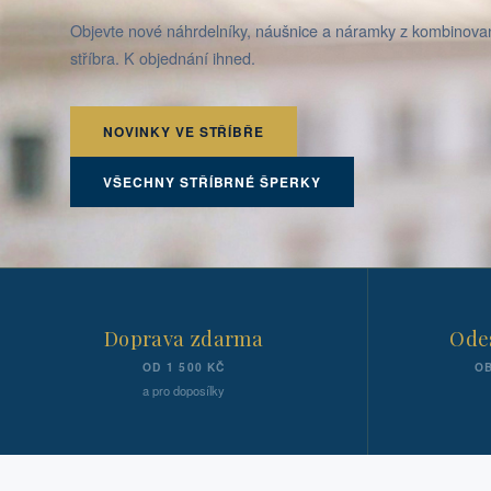
Objevte nové náhrdelníky, náušnice a náramky z kombinov
stříbra. K objednání ihned.
NOVINKY VE STŘÍBŘE
VŠECHNY STŘÍBRNÉ ŠPERKY
Doprava zdarma
Odes
OD 1 500 KČ
OB
a pro doposílky