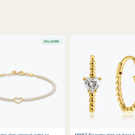
SKLADEM
tní zlatý náramek srdce se
MINET Elegantní zlaté náušnice 