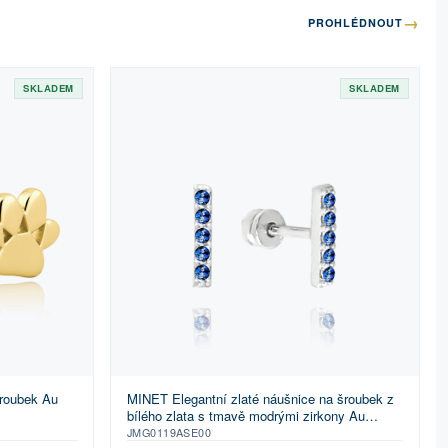
→
PROHLÉDNOUT
SKLADEM
SKLADEM
šroubek Au
MINET Elegantní zlaté náušnice na šroubek z
bílého zlata s tmavě modrými zirkony Au
585/1000 1,00g
JMG0119ASE00