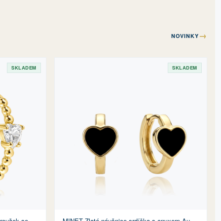
→
NOVINKY
SKLADEM
SKLADEM
kroužek se
MINET Zlaté náušnice srdíčka s onyxem Au