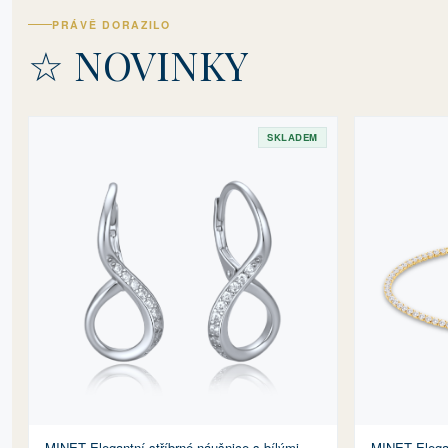
PRÁVĚ DORAZILO
☆ NOVINKY
SKLADEM
MINET Elegan
MINET Elegantní stříbrné náušnice s bílými