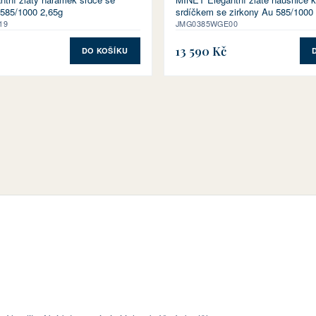
585/1000 2,65g
srdíčkem se zirkony Au 585/1000
19
JMG0385WGE00
13 590 Kč
DO KOŠÍKU