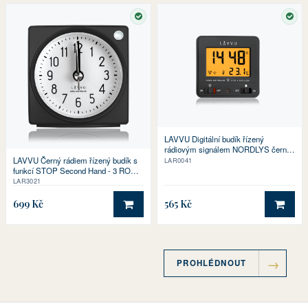
SKLADEM
SKL
LAVVU Digitální budík řízený
rádiovým signálem NORDLYS černý
se světelným senzorem
LAVVU Černý rádiem řízený budík s
LAR0041
funkcí STOP Second Hand - 3 ROKY
ZÁRUKA!
LAR3021
699 Kč
565 Kč
DO KOŠÍKU
DO 
PROHLÉDNOUT