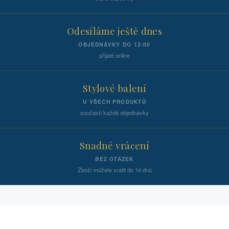
Odesíláme ještě dnes
OBJEDNÁVKY DO 12:00
přijaté online
Stylové balení
U VŠECH PRODUKTŮ
součástí každé objednávky
Snadné vrácení
BEZ OTÁZEK
Zboží můžete vrátit do 14 dnů