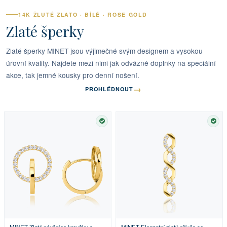
14K ŽLUTÉ ZLATO · BÍLÉ · ROSE GOLD
Zlaté šperky
Zlaté šperky MINET jsou výjimečné svým designem a vysokou
úrovní kvality. Najdete mezi nimi jak odvážné doplňky na speciální
akce, tak jemné kousky pro denní nošení.
→
PROHLÉDNOUT
SKLADEM
SKL
MINET Zlaté náušnice kroužky s
MINET Elegantní zlatý přívěs se