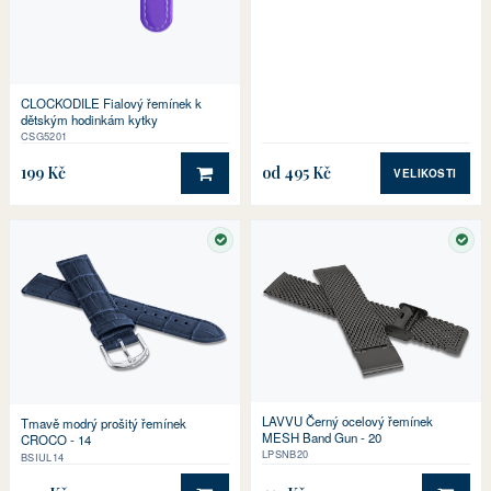
CLOCKODILE Fialový řemínek k
dětským hodinkám kytky
CSG5201
199 Kč
od 495 Kč
VELIKOSTI
DO KOŠÍKU
SKLADEM
SKL
LAVVU Černý ocelový řemínek
Tmavě modrý prošitý řemínek
MESH Band Gun - 20
CROCO - 14
LPSNB20
BSIUL14