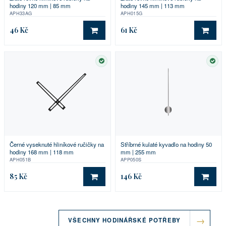
hodiny 145 mm | 113 mm
hodiny 120 mm | 85 mm
APH015G
APH33AG
46 Kč
61 Kč
DO KOŠÍKU
DO 
SKLADEM
SKL
Stříbrné kulaté kyvadlo na hodiny 50
Černé vyseknuté hliníkové ručičky na
mm | 255 mm
hodiny 168 mm | 118 mm
APP050S
APH051B
85 Kč
146 Kč
DO KOŠÍKU
DO 
VŠECHNY HODINÁŘSKÉ POTŘEBY