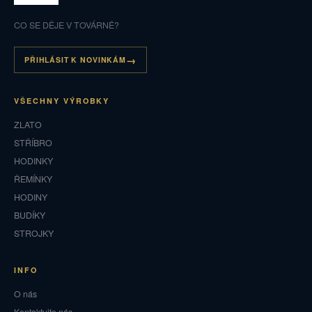
CO SE DĚJE V TOVÁRNĚ?
PŘIHLÁSIT K NOVINKÁM
VŠECHNY VÝROBKY
ZLATO
STŘÍBRO
HODINKY
ŘEMÍNKY
HODINY
BUDÍKY
STROJKY
INFO
O nás