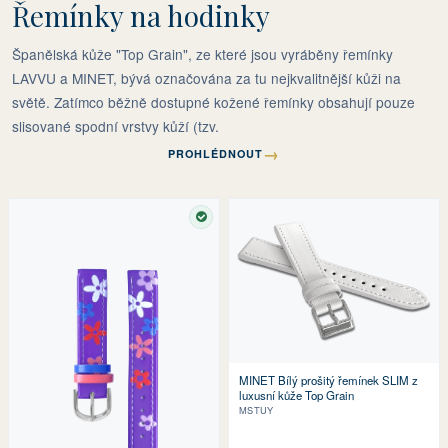
Řemínky na hodinky
Španělská kůže "Top Grain", ze které jsou vyráběny řemínky
LAVVU a MINET, bývá označována za tu nejkvalitnější kůži na
světě. Zatímco běžně dostupné kožené řemínky obsahují pouze
slisované spodní vrstvy kůží (tzv.
→
PROHLÉDNOUT
SKLADEM
MINET Bílý prošitý řemínek SLIM z
luxusní kůže Top Grain
MSTUY