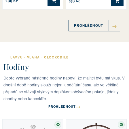
299 Kč
559 Kč
DO KOŠÍKU
DO 
PROHLÉDNOUT
LAVVU · VLAHA · CLOCKODILE
Hodiny
Dobře vybrané nástěnné hodiny napoví, že majitel bytu má vkus. V
dnešní době hodiny slouží nejen k odčítání času, ale ve většině
případů se stávají stylovým doplňkem obývacího pokoje, jídelny,
chodby nebo kanceláře.
→
PROHLÉDNOUT
SKLADEM
SKL