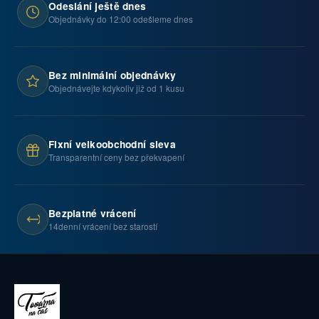
Odeslání ještě dnes
Objednávky do 12:00 odešleme dnes
Bez minimální objednávky
Objednávejte kdykoliv již od 1 kusu
Fixní velkoobchodní sleva
Transparentní ceny bez překvapení
Bezplatné vrácení
14denní vrácení bez starostí