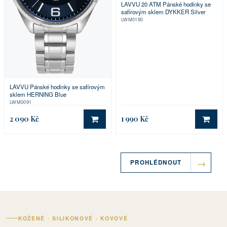
LAVVU 20 ATM Pánské hodinky se
safírovým sklem DYKKER Silver
LWM0190
LAVVU Pánské hodinky se safírovým
sklem HERNING Blue
LWM0091
2 090 Kč
1 990 Kč
DO KOŠÍKU
DO 
PROHLÉDNOUT
KOŽENÉ · SILIKONOVÉ · KOVOVÉ