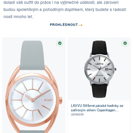
doladí váš outfit do práce i na výjimečné události, ale zároveň
budou spolehlivým a pohodlným doplňkem, který budete s radostí
nosit mnoho let.
→
PROHLÉDNOUT
SKLADEM
SKL
LAVVU Stříbrné pánské hodinky se
safírovým sklem Copenhagen
Titanium Silver
LWM0260