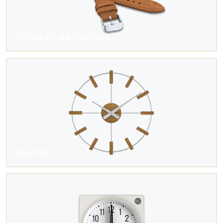
Řemínky na hodinky
Hodiny