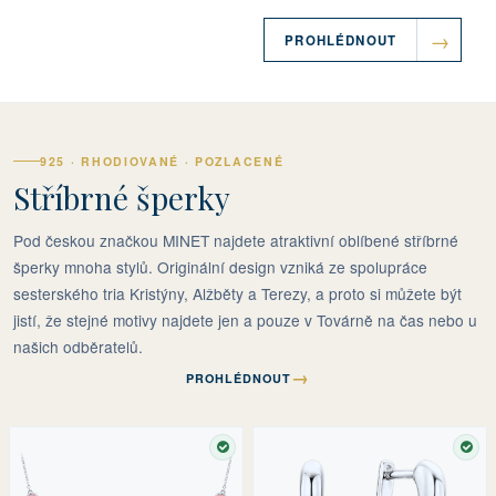
PROHLÉDNOUT
925 · RHODIOVANÉ · POZLACENÉ
Stříbrné šperky
Pod českou značkou MINET najdete atraktivní oblíbené stříbrné
šperky mnoha stylů. Originální design vzniká ze spolupráce
sesterského tria Kristýny, Alžběty a Terezy, a proto si můžete být
jistí, že stejné motivy najdete jen a pouze v Továrně na čas nebo u
našich odběratelů.
→
PROHLÉDNOUT
SKLADEM
SKL