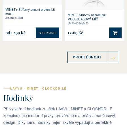
MINET+ Stříbrný snubní prsten 4,5
mm -
MINET Stříbrný náhrdelník
JMAN0449SR
VOLEJBALOVÝ MÍČ
JMAN0334VN50
od 1 299 Kč
1 069 Kč
VELIKOSTI
DO 
PROHLÉDNOUT
LAVVU · MINET · CLOCKODILE
Hodinky
Při vytváření hodinek značek LAVVU, MINET a CLOCKODILE
kombinujeme moderní prvky, prověřené materiály a nadčasový
design. Díky tomu hodinky nejen skvěle vypadají a perfektně