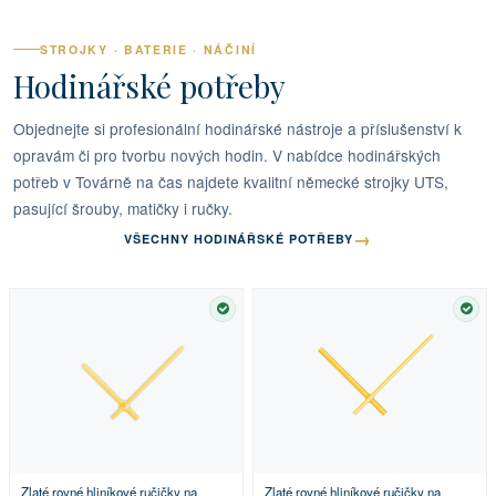
STROJKY · BATERIE · NÁČINÍ
Hodinářské potřeby
Objednejte si profesionální hodinářské nástroje a příslušenství k
opravám či pro tvorbu nových hodin. V nabídce hodinářských
potřeb v Továrně na čas najdete kvalitní německé strojky UTS,
pasující šrouby, matičky i ručky.
→
VŠECHNY HODINÁŘSKÉ POTŘEBY
SKLADEM
SKL
Zlaté rovné hliníkové ručičky na
Zlaté rovné hliníkové ručičky na