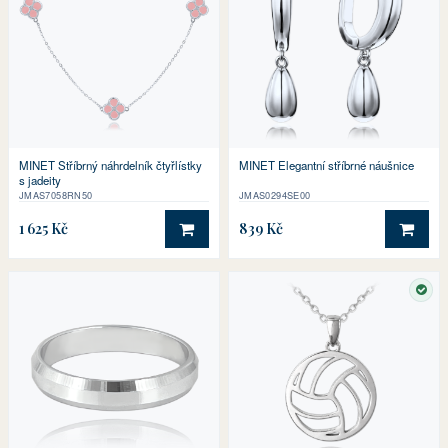
MINET Stříbrný náhrdelník čtyřlístky
MINET Elegantní stříbrné náušnice
s jadeity
JMAS7058RN50
JMAS0294SE00
1 625 Kč
839 Kč
DO KOŠÍKU
DO 
SKL