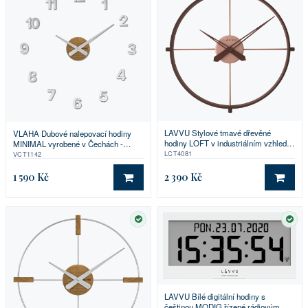
LAVVU Stylové tmavé dřevěné
VLAHA Dubové nalepovací hodiny
hodiny LOFT v industriálním vzhledu
MINIMAL vyrobené v Čechách -
⌀44cm
stříbrné ⌀59cm
LCT4081
VCT1142
1 590 Kč
2 390 Kč
DO KOŠÍKU
DO 
SKLADEM
SKL
LAVVU Bílé digitální hodiny s
češtinou MODIG řízené rádiovým