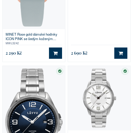
MINET Rose gold dámské hodinky
ICON PINK se šedým koženým
řemínkem
MWL5242
2 290 Kč
2 690 Kč
DO KOŠÍKU
DO 
SKLADEM
SKL