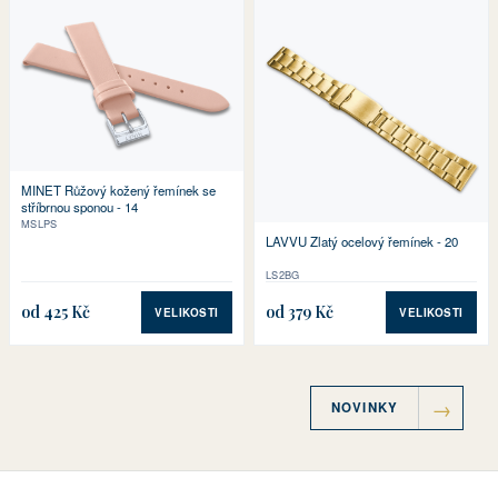
MINET Růžový kožený řemínek se
stříbrnou sponou - 14
MSLPS
LAVVU Zlatý ocelový řemínek - 20
LS2BG
od 425 Kč
od 379 Kč
VELIKOSTI
VELIKOSTI
NOVINKY