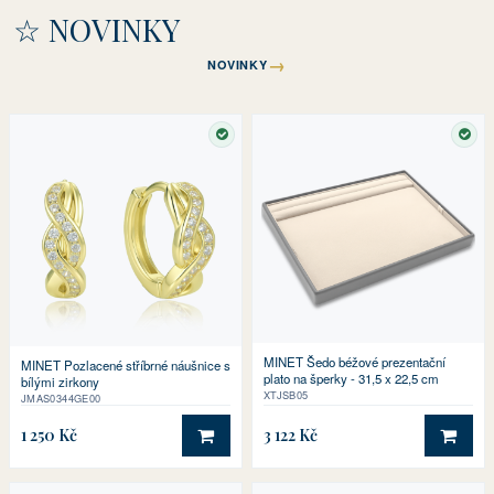
☆ NOVINKY
→
NOVINKY
SKLADEM
SKL
MINET Šedo béžové prezentační
MINET Pozlacené stříbrné náušnice s
plato na šperky - 31,5 x 22,5 cm
bílými zirkony
XTJSB05
JMAS0344GE00
1 250 Kč
3 122 Kč
DO KOŠÍKU
DO 