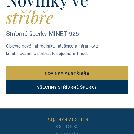
stříbře
Stříbrné šperky MINET 925
Objevte nové náhrdelníky, náušnice a náramky z
kombinovaného stříbra. K objednání ihned.
NOVINKY VE STŘÍBŘE
VŠECHNY STŘÍBRNÉ ŠPERKY
Doprava zdarma
OD 1 500 KČ
a pro doposílky