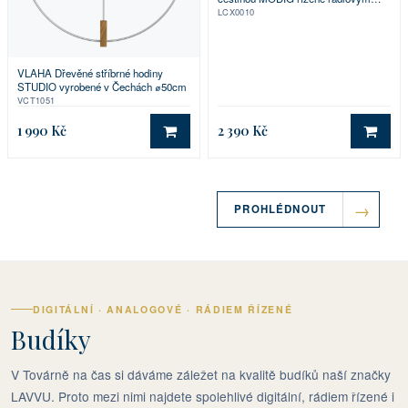
signálem
LCX0010
VLAHA Dřevěné stříbrné hodiny
STUDIO vyrobené v Čechách ⌀50cm
VCT1051
1 990 Kč
2 390 Kč
DO KOŠÍKU
DO 
PROHLÉDNOUT
DIGITÁLNÍ · ANALOGOVÉ · RÁDIEM ŘÍZENÉ
Budíky
V Továrně na čas si dáváme záležet na kvalitě budíků naší značky
LAVVU. Proto mezi nimi najdete spolehlivé digitální, rádiem řízené i