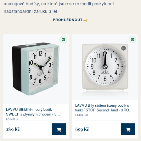
analogové budíky, na které jsme se rozhodli poskytnout
nadstandardní záruku 3 let.
→
PROHLÉDNOUT
SKLADEM
SKL
LAVVU Bílý rádiem řízený budík s
LAVVU Stříbřitě-modrý budík
funkcí STOP Second Hand - 3 ROKY
SWEEP s plynulým chodem - 3
ZÁRUKA!
LAR3020
ROKY ZÁRUKA!
LAS3017
289 Kč
699 Kč
DO KOŠÍKU
DO 