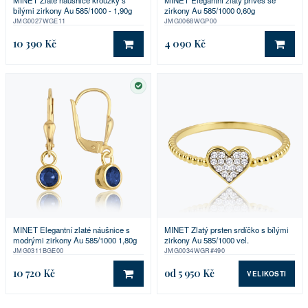
bílými zirkony Au 585/1000 - 1,90g
zirkony Au 585/1000 0,60g
JMG0027WGE11
JMG0068WGP00
10 390 Kč
4 090 Kč
DO KOŠÍKU
DO 
SKLADEM
MINET Elegantní zlaté náušnice s
MINET Zlatý prsten srdíčko s bílými
modrými zirkony Au 585/1000 1,80g
zirkony Au 585/1000 vel.
JMG0311BGE00
JMG0034WGR#490
10 720 Kč
od 5 950 Kč
VELIKOSTI
DO KOŠÍKU