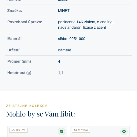
Značka:
MINET
Povrchová úprava:
pozlacené 14K zlatem, e-coating |
nadstandardní fixace zlacení
Materiál:
stříbro 925/1000
Určení:
dámské
Průměr (mm)
4
Hmotnost (g)
1,1
ZE STEJNÉ KOLEKCE
Mohlo by se Vám líbit:
AG 925/1000
AG 925/1000
SKLADEM
SKLA