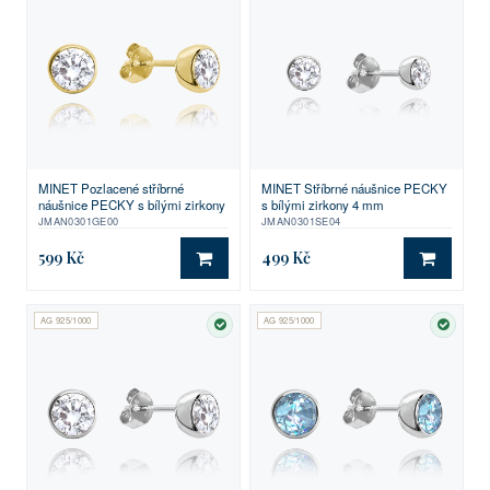
MINET Pozlacené stříbrné
MINET Stříbrné náušnice PECKY
náušnice PECKY s bílými zirkony
s bílými zirkony 4 mm
JMAN0301GE00
JMAN0301SE04
599 Kč
499 Kč
DO KOŠÍKU
DO KO
AG 925/1000
AG 925/1000
SKLADEM
SKLA