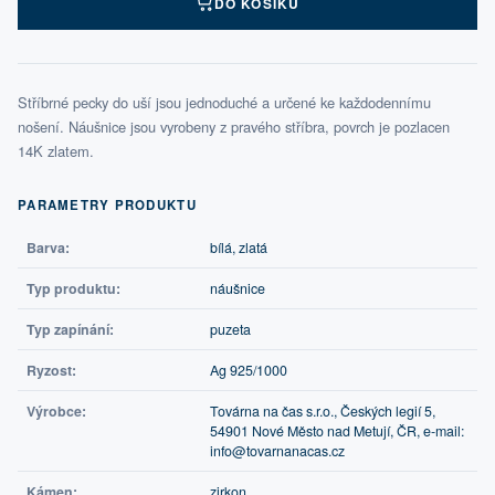
DO KOŠÍKU
Stříbrné pecky do uší jsou jednoduché a určené ke každodennímu
nošení. Náušnice jsou vyrobeny z pravého stříbra, povrch je pozlacen
14K zlatem.
PARAMETRY PRODUKTU
Barva:
bílá, zlatá
Typ produktu:
náušnice
Typ zapínání:
puzeta
Ryzost:
Ag 925/1000
Výrobce:
Továrna na čas s.r.o., Českých legií 5,
54901 Nové Město nad Metují, ČR, e-mail:
info@tovarnanacas.cz
Kámen:
zirkon