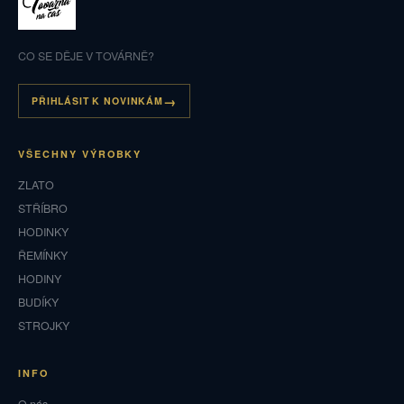
CO SE DĚJE V TOVÁRNĚ?
PŘIHLÁSIT K NOVINKÁM
VŠECHNY VÝROBKY
ZLATO
STŘÍBRO
HODINKY
ŘEMÍNKY
HODINY
BUDÍKY
STROJKY
INFO