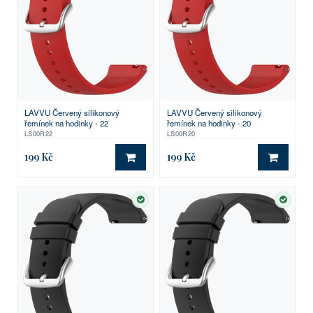
LAVVU Červený silikonový
LAVVU Červený silikonový
řemínek na hodinky - 22
řemínek na hodinky - 20
LS00R22
LS00R20
199 Kč
199 Kč
DO KOŠÍKU
DO KO
SKLADEM
SKLA