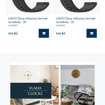
LAVVU Černý silikonový řemínek
LAVVU Černý silikonový řemínek
na hodinky - 20
na hodinky - 22
LS00B20
LS00B22
199 Kč
199 Kč
DO KOŠÍKU
DO KO