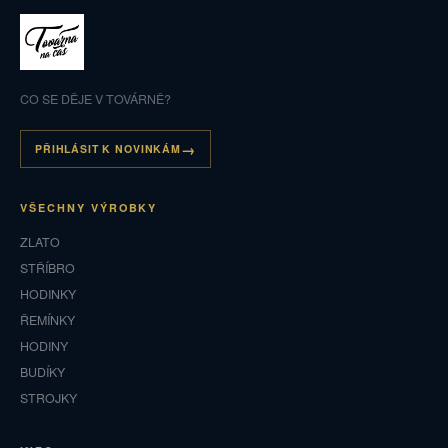
CO SE DĚJE V TOVÁRNĚ?
PŘIHLÁSIT K NOVINKÁM
VŠECHNY VÝROBKY
ZLATO
STŘÍBRO
HODINKY
ŘEMÍNKY
HODINY
BUDÍKY
STROJKY