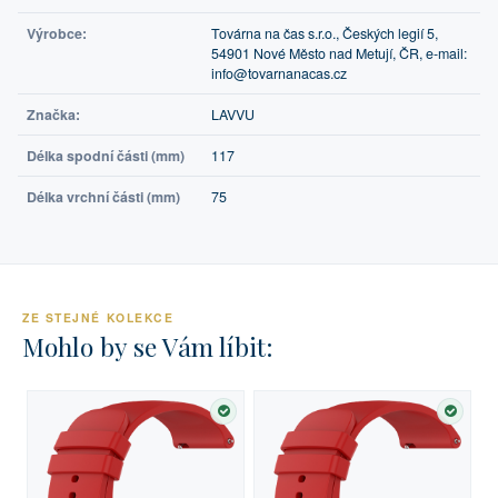
Výrobce:
Továrna na čas s.r.o., Českých legií 5,
54901 Nové Město nad Metují, ČR, e-mail:
info@tovarnanacas.cz
Značka:
LAVVU
Délka spodní části (mm)
117
Délka vrchní části (mm)
75
ZE STEJNÉ KOLEKCE
Mohlo by se Vám líbit:
SKLADEM
SKLA