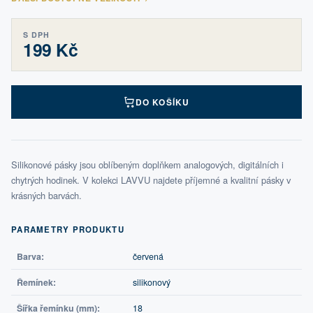
S DPH
199 Kč
DO KOŠÍKU
Silikonové pásky jsou oblíbeným doplňkem analogových, digitálních i
chytrých hodinek. V kolekci LAVVU najdete příjemné a kvalitní pásky v
krásných barvách.
PARAMETRY PRODUKTU
Barva:
červená
Řemínek:
silikonový
Šířka řemínku (mm):
18