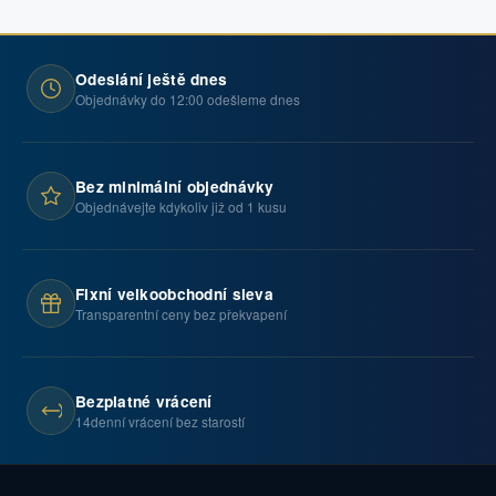
Odeslání ještě dnes
Objednávky do 12:00 odešleme dnes
Bez minimální objednávky
Objednávejte kdykoliv již od 1 kusu
Fixní velkoobchodní sleva
Transparentní ceny bez překvapení
Bezplatné vrácení
14denní vrácení bez starostí