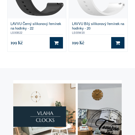
LAVVU Černý silikonový řemínek
LAVVU Bílý silikonový řemínek na
na hodinky - 22
hodinky - 20
LS00B22
LS00W20
199 Kč
199 Kč
DO KOŠÍKU
DO KO