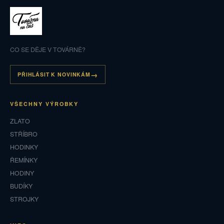
CO SE DĚJE V TOVÁRNĚ?
PŘIHLÁSIT K NOVINKÁM
VŠECHNY VÝROBKY
ZLATO
STŘÍBRO
HODINKY
ŘEMÍNKY
HODINY
BUDÍKY
STROJKY