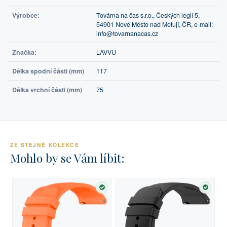
Výrobce:
Továrna na čas s.r.o., Českých legií 5,
54901 Nové Město nad Metují, ČR, e-mail:
info@tovarnanacas.cz
Značka:
LAVVU
Délka spodní části (mm)
117
Délka vrchní části (mm)
75
ZE STEJNÉ KOLEKCE
Mohlo by se Vám líbit:
SKLADEM
SKLA