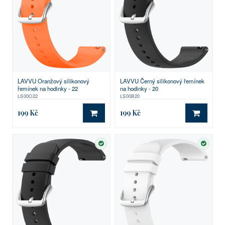
LAVVU Oranžový silikonový
LAVVU Černý silikonový řemínek
řemínek na hodinky - 22
na hodinky - 20
LS00O22
LS00B20
199 Kč
199 Kč
DO KOŠÍKU
DO KO
SKLADEM
SKLA