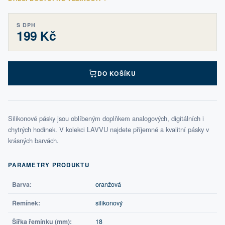
S DPH
199 Kč
DO KOŠÍKU
Silikonové pásky jsou oblíbeným doplňkem analogových, digitálních i
chytrých hodinek. V kolekci LAVVU najdete příjemné a kvalitní pásky v
krásných barvách.
PARAMETRY PRODUKTU
Barva:
oranžová
Řemínek:
silikonový
Šířka řemínku (mm):
18