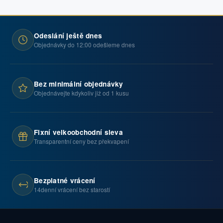
Odeslání ještě dnes
Objednávky do 12:00 odešleme dnes
Bez minimální objednávky
Objednávejte kdykoliv již od 1 kusu
Fixní velkoobchodní sleva
Transparentní ceny bez překvapení
Bezplatné vrácení
14denní vrácení bez starostí