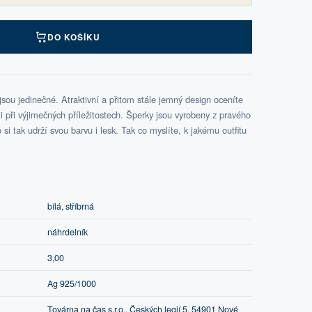
DO KOŠÍKU
ou jedinečné. Atraktivní a přitom stále jemný design oceníte
při výjimečných příležitostech. Šperky jsou vyrobeny z pravého
si tak udrží svou barvu i lesk. Tak co myslíte, k jakému outfitu
bílá, stříbrná
náhrdelník
3,00
Ag 925/1000
Továrna na čas s.r.o., Českých legií 5, 54901 Nové