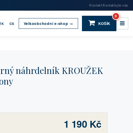
Kontakt
Kontaktujte nás
|
0
Velkoobchodní e-shop →
KOŠÍK
ZK
CS
brný náhrdelník KROUŽEK
kony
1 190 Kč