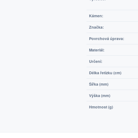
Kámen:
Značka:
Povrchová úprava:
Materiál:
Určení:
Délka řetízku (cm)
Šířka (mm)
Výška (mm)
Hmotnost (g)