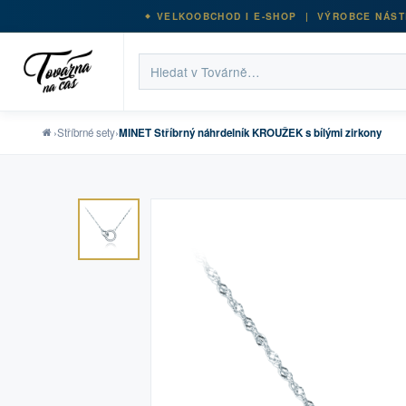
VELKOOBCHOD I E-SHOP | VÝROBCE NÁST
›
Stříbrné sety
›
MINET Stříbrný náhrdelník KROUŽEK s bílými zirkony