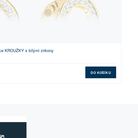
ice KROUŽKY s bílými zirkony
DO KOŠÍKU