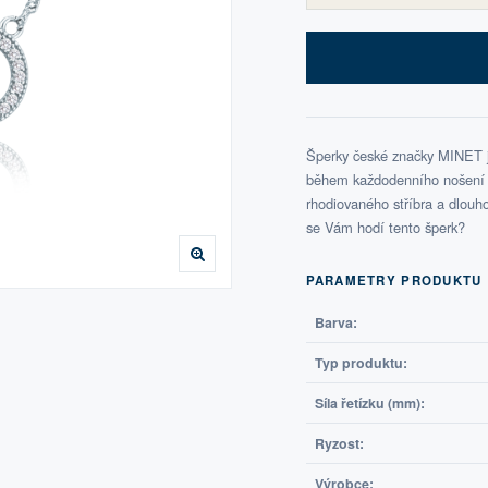
Šperky české značky MINET js
během každodenního nošení i 
rhodiovaného stříbra a dlouho 
se Vám hodí tento šperk?
PARAMETRY PRODUKTU
Barva:
Typ produktu:
Síla řetízku (mm):
Ryzost:
Výrobce: