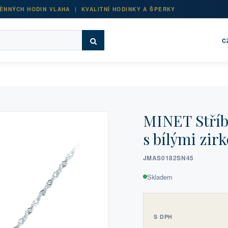
ĚNNÝCH HODIN VLAHA | KVALITNÍ HODINKY A ŠPERKY
C
MINET Stří
s bílými zir
JMAS0182SN45
Skladem
S DPH