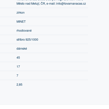
Město nad Metují, ČR, e-mail: info@tovarnanacas.cz
zirkon
MINET
rhodiované
stříbro 925/1000
dámské
45
17
7
2,85