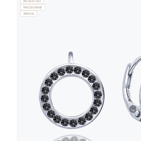
AG 925/1000
RHODIOVANÉ
ZIRKON