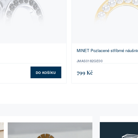
MINET Pozlacené stříbrné náušn
JMAS0182GE00
799 Kč
DO KOŠÍKU