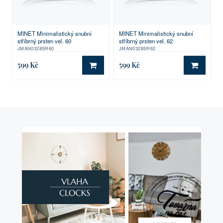
MINET Minimalistický snubní
MINET Minimalistický snubní
stříbrný prsten vel. 60
stříbrný prsten vel. 62
JMAN0328SR60
JMAN0328SR62
599 Kč
599 Kč
DO KOŠÍKU
DO KO