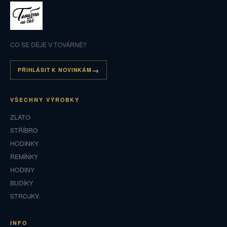
CO SE DĚJE V TOVÁRNĚ?
PŘIHLÁSIT K NOVINKÁM
VŠECHNY VÝROBKY
ZLATO
STŘÍBRO
HODINKY
ŘEMÍNKY
HODINY
BUDÍKY
STROJKY
INFO