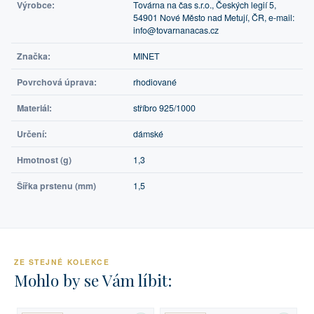
Výrobce:
Továrna na čas s.r.o., Českých legií 5,
54901 Nové Město nad Metují, ČR, e-mail:
info@tovarnanacas.cz
Značka:
MINET
Povrchová úprava:
rhodiované
Materiál:
stříbro 925/1000
Určení:
dámské
Hmotnost (g)
1,3
Šířka prstenu (mm)
1,5
ZE STEJNÉ KOLEKCE
Mohlo by se Vám líbit: