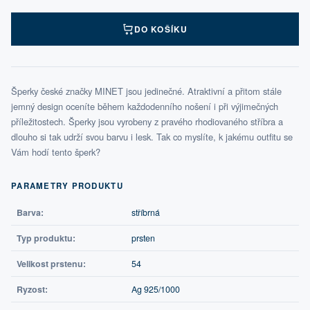
DO KOŠÍKU
Šperky české značky MINET jsou jedinečné. Atraktivní a přitom stále
jemný design oceníte během každodenního nošení i při výjimečných
příležitostech. Šperky jsou vyrobeny z pravého rhodiovaného stříbra a
dlouho si tak udrží svou barvu i lesk. Tak co myslíte, k jakému outfitu se
Vám hodí tento šperk?
PARAMETRY PRODUKTU
Barva:
stříbrná
Typ produktu:
prsten
Velikost prstenu:
54
Ryzost:
Ag 925/1000