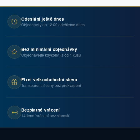
Odeslání ještě dnes
Objednávky do 12:00 odešleme dnes
Bez minimální objednávky
Objednávejte kdykoliv již od 1 kusu
Fixní velkoobchodní sleva
Transparentní ceny bez překvapení
Bezplatné vrácení
14denní vrácení bez starostí