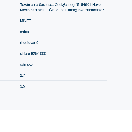
Továrna na čas s.r.o., Českých legií 5, 54901 Nové
Město nad Metují, ČR, e-mail: info@tovarnanacas.cz
MINET
srdce
rhodiované
stříbro 925/1000
dámské
2,7
3,5