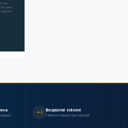
leva
Bezplatné vrácení
kvapení
14denní vrácení bez starostí