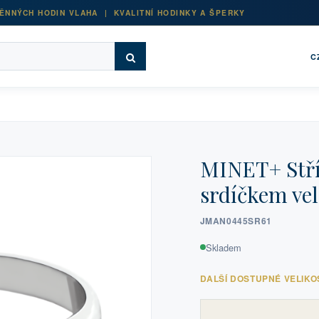
ĚNNÝCH HODIN VLAHA | KVALITNÍ HODINKY A ŠPERKY
C
MINET+ Stří
srdíčkem vel
JMAN0445SR61
Skladem
DALŠÍ DOSTUPNÉ VELIKO