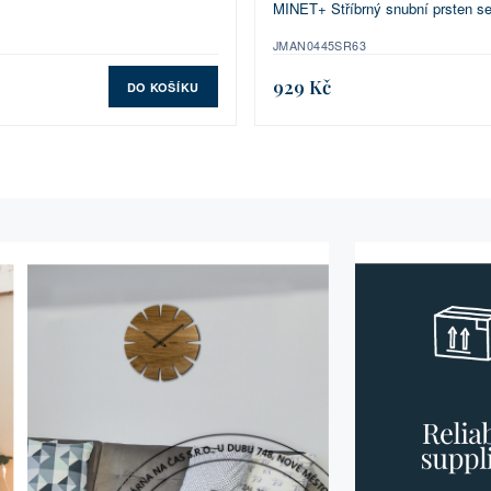
MINET+ Stříbrný snubní prsten se
JMAN0445SR63
929 Kč
DO KOŠÍKU