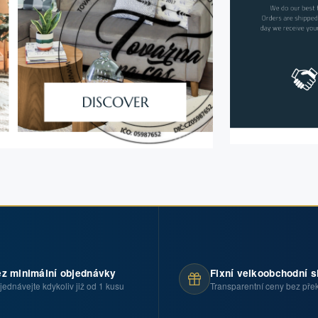
z minimální objednávky
Fixní velkoobchodní s
jednávejte kdykoliv již od 1 kusu
Transparentní ceny bez pře