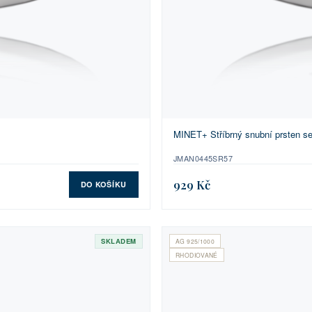
MINET+ Stříbrný snubní prsten se
JMAN0445SR57
929 Kč
DO KOŠÍKU
SKLADEM
AG 925/1000
RHODIOVANÉ