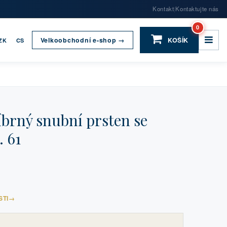
Kontakt
Kontaktujte nás
|
0
Velkoobchodní e-shop →
KOŠÍK
ZK
CS
brný snubní prsten se
. 61
STI
→