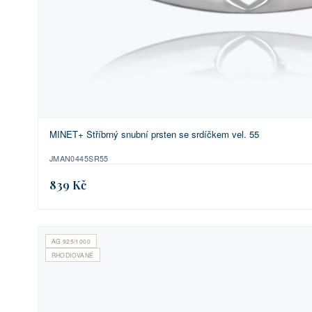
MINET+ Stříbrný snubní prsten se srdíčkem vel. 55
JMAN0445SR55
839 Kč
AG 925/1000
RHODIOVANÉ