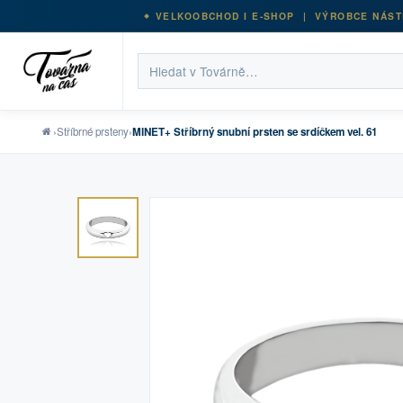
VELKOOBCHOD I E-SHOP | VÝROBCE NÁST
›
Stříbrné prsteny
›
MINET+ Stříbrný snubní prsten se srdíčkem vel. 61