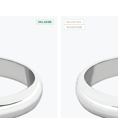
SKLADEM
AG 925/1000
RHODIOVANÉ