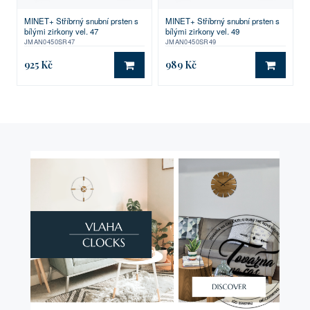
MINET+ Stříbrný snubní prsten s
MINET+ Stříbrný snubní prsten s
bílými zirkony vel. 47
bílými zirkony vel. 49
JMAN0450SR47
JMAN0450SR49
925 Kč
989 Kč
DO KOŠÍKU
DO KO