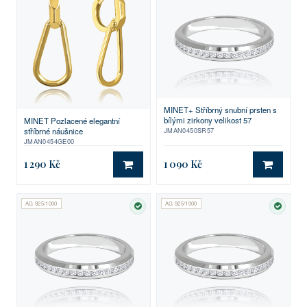
MINET+ Stříbrný snubní prsten s
bílými zirkony velikost 57
MINET Pozlacené elegantní
JMAN0450SR57
stříbrné náušnice
JMAN0454GE00
1 290 Kč
1 090 Kč
DO KOŠÍKU
DO KO
AG 925/1000
AG 925/1000
SKLADEM
SKLA