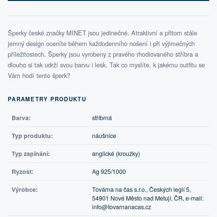
Šperky české značky MINET jsou jedinečné. Atraktivní a přitom stále
jemný design oceníte během každodenního nošení i při výjimečných
příležitostech. Šperky jsou vyrobeny z pravého rhodiovaného stříbra a
dlouho si tak udrží svou barvu i lesk. Tak co myslíte, k jakému outfitu se
Vám hodí tento šperk?
PARAMETRY PRODUKTU
Barva:
stříbrná
Typ produktu:
náušnice
Typ zapínání:
anglické (kroužky)
Ryzost:
Ag 925/1000
Výrobce:
Továrna na čas s.r.o., Českých legií 5,
54901 Nové Město nad Metují, ČR, e-mail:
info@tovarnanacas.cz