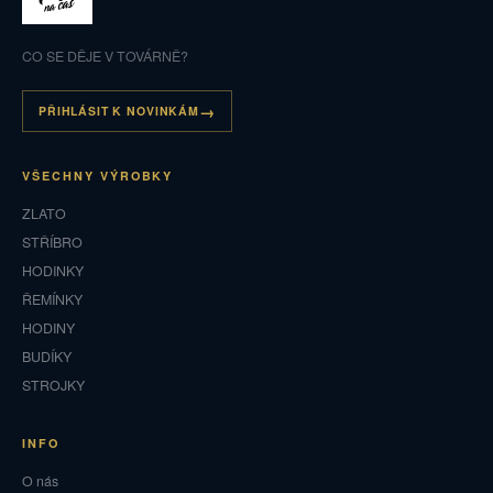
CO SE DĚJE V TOVÁRNĚ?
PŘIHLÁSIT K NOVINKÁM
VŠECHNY VÝROBKY
ZLATO
STŘÍBRO
HODINKY
ŘEMÍNKY
HODINY
BUDÍKY
STROJKY
INFO
O nás