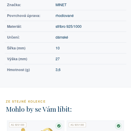
Značka:
MINET
Povrchová úprava:
rhodiované
Materiál:
stříbro 925/1000
Určení:
dámské
Šířka (mm)
10
Výška (mm)
27
Hmotnost (g)
3,6
ZE STEJNÉ KOLEKCE
Mohlo by se Vám líbit:
AG 925/1000
AG 925/1000
SKLADEM
SKLA