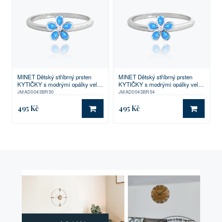
MINET Dětský stříbrný prsten
MINET Dětský stříbrný prsten
KYTIČKY s modrými opálky vel.
KYTIČKY s modrými opálky vel.
50
54
JMAD0043BR50
JMAD0043BR54
495 Kč
495 Kč
DO KOŠÍKU
DO KO