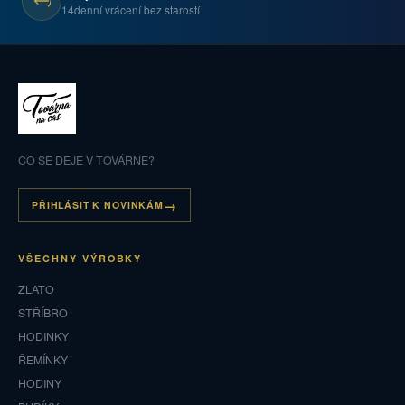
14denní vrácení bez starostí
CO SE DĚJE V TOVÁRNĚ?
PŘIHLÁSIT K NOVINKÁM
VŠECHNY VÝROBKY
ZLATO
STŘÍBRO
HODINKY
ŘEMÍNKY
HODINY