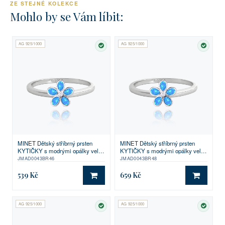
ZE STEJNÉ KOLEKCE
Mohlo by se Vám líbit:
AG 925/1000
AG 925/1000
SKLADEM
SKLA
MINET Dětský stříbrný prsten
MINET Dětský stříbrný prsten
KYTIČKY s modrými opálky vel.
KYTIČKY s modrými opálky vel.
46
48
JMAD0043BR46
JMAD0043BR48
539 Kč
659 Kč
DO KOŠÍKU
DO KO
AG 925/1000
AG 925/1000
SKLADEM
SKLA