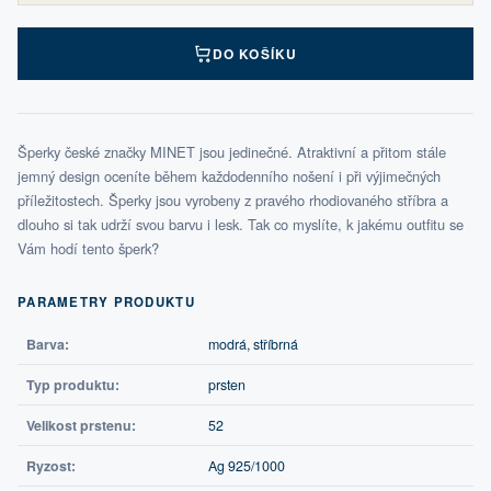
DO KOŠÍKU
Šperky české značky MINET jsou jedinečné. Atraktivní a přitom stále
jemný design oceníte během každodenního nošení i při výjimečných
příležitostech. Šperky jsou vyrobeny z pravého rhodiovaného stříbra a
dlouho si tak udrží svou barvu i lesk. Tak co myslíte, k jakému outfitu se
Vám hodí tento šperk?
PARAMETRY PRODUKTU
Barva:
modrá, stříbrná
Typ produktu:
prsten
Velikost prstenu:
52
Ryzost:
Ag 925/1000