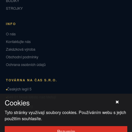
BUDÍKY
STROJKY
INFO
O nás
Kontaktujte nás
Zakázková výroba
Obchodní podmínky
Ochrana osobních údajů
TOVÁRNA NA ČAS S.R.O.
Českých legií 5
549 01 Nové Město nad Metují
Cookies
Puncovní značky
Tyto stránky využívají soubory cookies. Používáním webu s jejich
Vrácení zboží a reklamace
použitím souhlasíte.
Rozumím