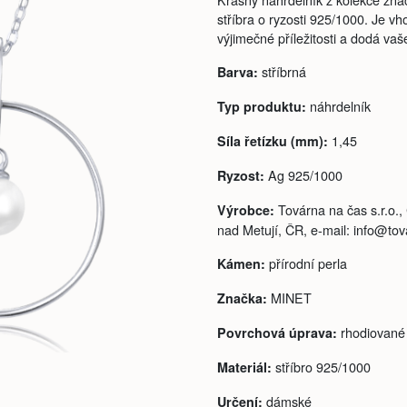
stříbra o ryzosti 925/1000. Je v
výjimečné příležitosti a dodá vaš
stříbrná
Barva:
náhrdelník
Typ produktu:
1,45
Síla řetízku (mm):
Ag 925/1000
Ryzost:
Továrna na čas s.r.o.
Výrobce:
nad Metují, ČR, e-mail: info@to
přírodní perla
Kámen:
MINET
Značka:
rhodiované
Povrchová úprava:
stříbro 925/1000
Materiál:
dámské
Určení: