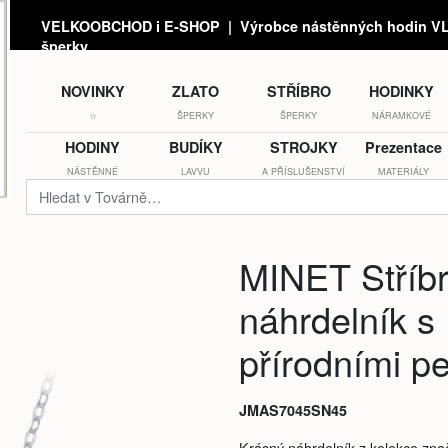
VELKOOBCHOD i E-SHOP | Výrobce nástěnných hodin VLA
šperky
NOVINKY
ZLATO
STŘÍBRO
HODINKY
☆
ŠPERKY
ŠPERKY
NÁRAMKOVÉ
HODINY
BUDÍKY
STROJKY
Prezentace
NÁSTĚNNÉ
LAVVU
A PŘÍSLUŠENSTVÍ
MATERIÁLY
MINET Stříb
náhrdelník s
přírodními p
JMAS7045SN45
Krásný náhrdelník z kolekce zn