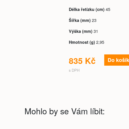
45
Délka řetízku (cm)
23
Šířka (mm)
31
Výška (mm)
2,95
Hmotnost (g)
835 Kč
Do koší
s DPH
Mohlo by se Vám líbit: