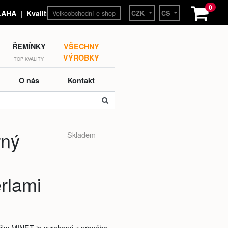
0
Velkoobchodní e-shop
HA | Kvalitní hodinky a
CZK
CS
ŘEMÍNKY
VŠECHNY
VÝROBKY
TOP KVALITY
O nás
Kontakt
rný
Skladem
erlami
ačky MINET je vyrobený z pravého