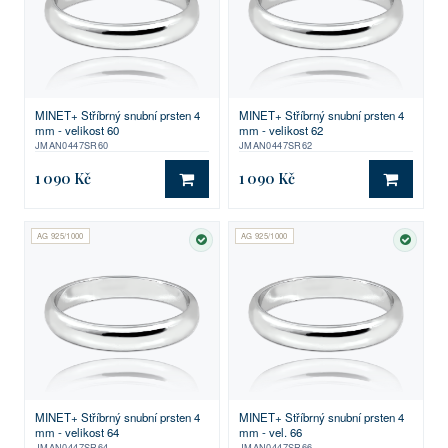
MINET+ Stříbrný snubní prsten 4
MINET+ Stříbrný snubní prsten 4
mm - velikost 60
mm - velikost 62
JMAN0447SR60
JMAN0447SR62
1 090 Kč
1 090 Kč
DO KOŠÍKU
DO KO
AG 925/1000
AG 925/1000
SKLADEM
SKLA
MINET+ Stříbrný snubní prsten 4
MINET+ Stříbrný snubní prsten 4
mm - velikost 64
mm - vel. 66
JMAN0447SR64
JMAN0447SR66