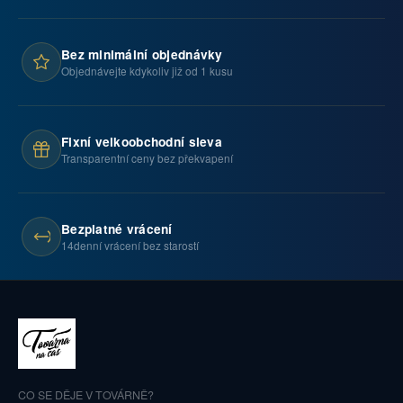
Bez minimální objednávky
Objednávejte kdykoliv již od 1 kusu
Fixní velkoobchodní sleva
Transparentní ceny bez překvapení
Bezplatné vrácení
14denní vrácení bez starostí
CO SE DĚJE V TOVÁRNĚ?