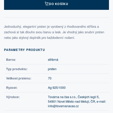
DO KOŠÍKU
Jednoduchý, elegantní prsten je vyrobený z rhodiovaného stříbra a
zachová si tak dlouho svou barvu a lesk. Je vhodný jako snubní prsten
nebo jako stylový doplněk pro každodenní nošení.
PARAMETRY PRODUKTU
Barva:
stříbrná
Typ produktu:
prsten
Velikost prstenu:
70
Ryzost:
Ag 925/1000
Výrobce:
Továrna na čas s.r.o., Českých legií 5,
54901 Nové Město nad Metují, ČR, e-mail:
info@tovarnanacas.cz