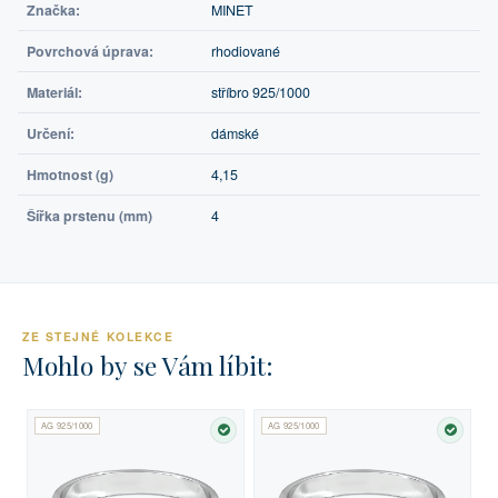
Značka:
MINET
Povrchová úprava:
rhodiované
Materiál:
stříbro 925/1000
Určení:
dámské
Hmotnost (g)
4,15
Šířka prstenu (mm)
4
ZE STEJNÉ KOLEKCE
Mohlo by se Vám líbit:
AG 925/1000
AG 925/1000
SKLADEM
SKLA