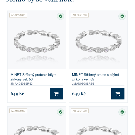
AG 925/1000
AG 925/1000
SKLADEM
SKLA
MINET Stříbrný prsten s bílými
MINET Stříbrný prsten s bílými
zirkony vel. 53
zirkony vel. 55
JMAN0508SR53
JMAN0508SR55
649 Kč
649 Kč
DO KOŠÍKU
DO KO
AG 925/1000
AG 925/1000
SKLADEM
SKLA