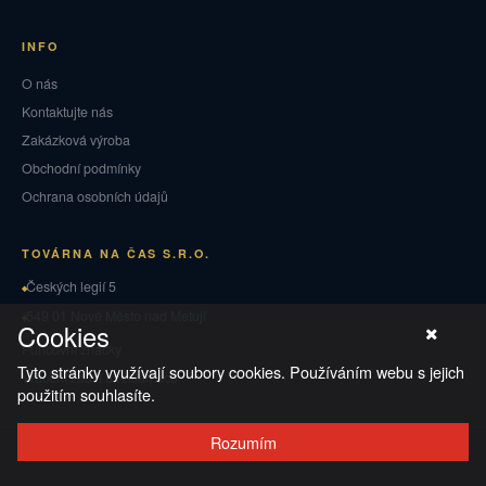
INFO
O nás
Kontaktujte nás
Zakázková výroba
Obchodní podmínky
Ochrana osobních údajů
TOVÁRNA NA ČAS S.R.O.
Českých legií 5
549 01 Nové Město nad Metují
Cookies
Puncovní značky
Tyto stránky využívají soubory cookies. Používáním webu s jejich
Vrácení zboží a reklamace
použitím souhlasíte.
Rozumím
© 2026 TOVÁRNA NA ČAS
·
Ochrana osobních údajů
·
Obchodní podmínky