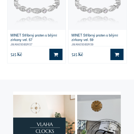
MINET Stříbrný prsten s bílými
MINET Stříbrný prsten s bílými
zirkony vel. 57
zirkony vel. 59
JMAN0508SR57
JMAN0508SR59
525 Kč
525 Kč
DO KOŠÍKU
DO KO