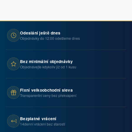
Odeslání ještě dnes
Objednávky do 12:00 odešleme dnes
Bez minimální objednávky
Objednávejte kdykoliv již od 1 kusu
Fixní velkoobchodní sleva
Transparentní ceny bez překvapení
Bezplatné vrácení
14denní vrácení bez starostí