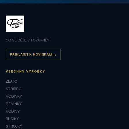
CO SE DĚJE V TOVÁRNĚ?
PŘIHLÁSIT K NOVINKÁM
VŠECHNY VÝROBKY
ZLATO
STŘÍBRO
HODINKY
ŘEMÍNKY
HODINY
BUDÍKY
STROJKY