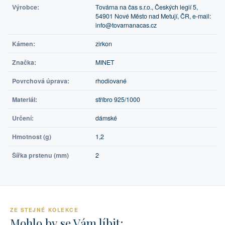
Výrobce:
Továrna na čas s.r.o., Českých legií 5,
54901 Nové Město nad Metují, ČR, e-mail:
info@tovarnanacas.cz
Kámen:
zirkon
Značka:
MINET
Povrchová úprava:
rhodiované
Materiál:
stříbro 925/1000
Určení:
dámské
Hmotnost (g)
1,2
Šířka prstenu (mm)
2
ZE STEJNÉ KOLEKCE
Mohlo by se Vám líbit: