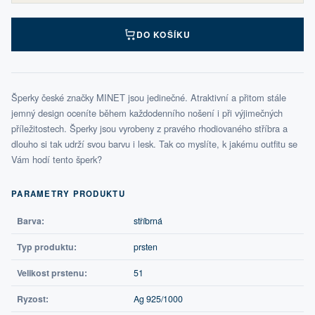
DO KOŠÍKU
Šperky české značky MINET jsou jedinečné. Atraktivní a přitom stále
jemný design oceníte během každodenního nošení i při výjimečných
příležitostech. Šperky jsou vyrobeny z pravého rhodiovaného stříbra a
dlouho si tak udrží svou barvu i lesk. Tak co myslíte, k jakému outfitu se
Vám hodí tento šperk?
PARAMETRY PRODUKTU
Barva:
stříbrná
Typ produktu:
prsten
Velikost prstenu:
51
Ryzost:
Ag 925/1000