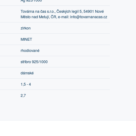
Ag 925/1000
Továrna na čas s.r.o., Českých legií 5, 54901 Nové
Město nad Metují, ČR, e-mail: info@tovarnanacas.cz
zirkon
MINET
rhodiované
stříbro 925/1000
dámské
1,5 - 4
2,7