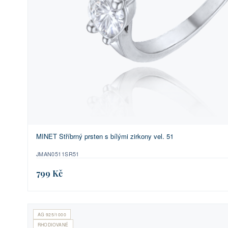
MINET Stříbrný prsten s bílými zirkony vel. 51
JMAN0511SR51
799 Kč
AG 925/1000
RHODIOVANÉ