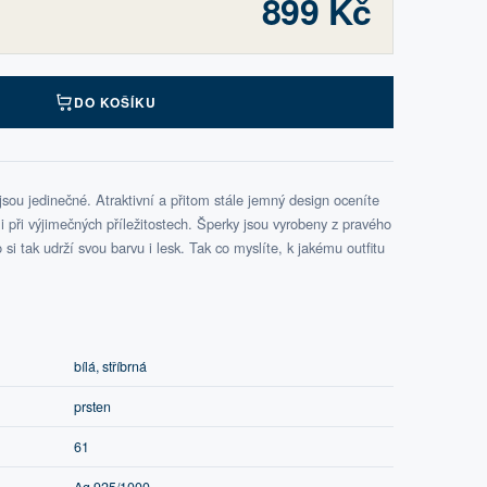
899 Kč
DO KOŠÍKU
ou jedinečné. Atraktivní a přitom stále jemný design oceníte
při výjimečných příležitostech. Šperky jsou vyrobeny z pravého
si tak udrží svou barvu i lesk. Tak co myslíte, k jakému outfitu
bílá, stříbrná
prsten
61