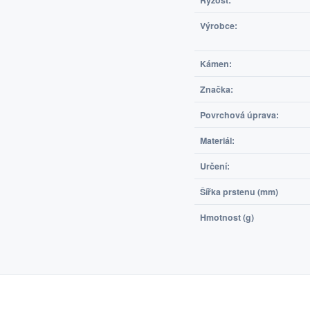
Ryzost:
Výrobce:
Kámen:
Značka:
Povrchová úprava:
Materiál:
Určení:
Šířka prstenu (mm)
Hmotnost (g)