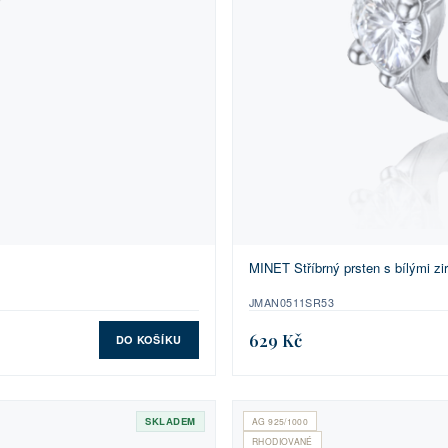
MINET Stříbrný prsten s bílými zi
JMAN0511SR53
629 Kč
DO KOŠÍKU
SKLADEM
AG 925/1000
RHODIOVANÉ