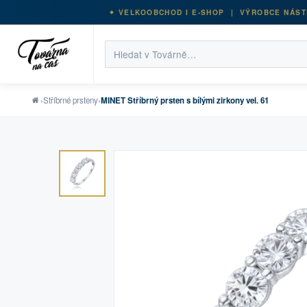
VELKOOBCHOD I E-SHOP | VÝROBCE NÁST
›
Stříbrné prsteny
›
MINET Stříbrný prsten s bílými zirkony vel. 61