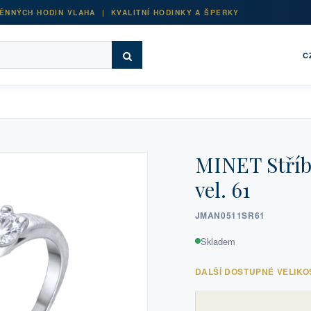
ĚNNÝCH HODIN VLAHA | KVALITNÍ HODINKY A ŠPERKY
C
MINET Stříbr
vel. 61
JMAN0511SR61
Skladem
DALŠÍ DOSTUPNÉ VELIKO