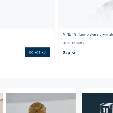
MINET Stříbrný prsten s bílými zi
JMAN0511SR57
829 Kč
DO KOŠÍKU