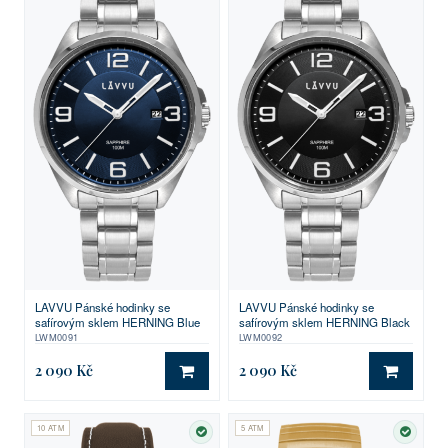
LAVVU Pánské hodinky se
LAVVU Pánské hodinky se
safírovým sklem HERNING Blue
safírovým sklem HERNING Black
LWM0091
LWM0092
2 090 Kč
2 090 Kč
DO KOŠÍKU
DO KO
10 ATM
5 ATM
SKLADEM
SKLA