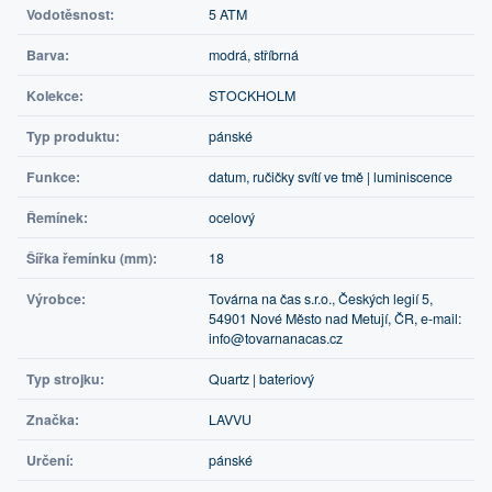
Vodotěsnost:
5 ATM
Barva:
modrá, stříbrná
Kolekce:
STOCKHOLM
Typ produktu:
pánské
Funkce:
datum, ručičky svítí ve tmě | luminiscence
Řemínek:
ocelový
Šířka řemínku (mm):
18
Výrobce:
Továrna na čas s.r.o., Českých legií 5,
54901 Nové Město nad Metují, ČR, e-mail:
info@tovarnanacas.cz
Typ strojku:
Quartz | bateriový
Značka:
LAVVU
Určení:
pánské