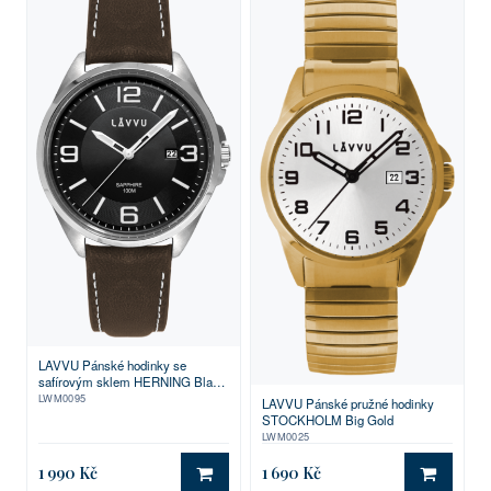
LAVVU Pánské hodinky se
safírovým sklem HERNING Black
/ Top Grain Leather
LWM0095
LAVVU Pánské pružné hodinky
STOCKHOLM Big Gold
LWM0025
1 990 Kč
1 690 Kč
DO KOŠÍKU
DO KO