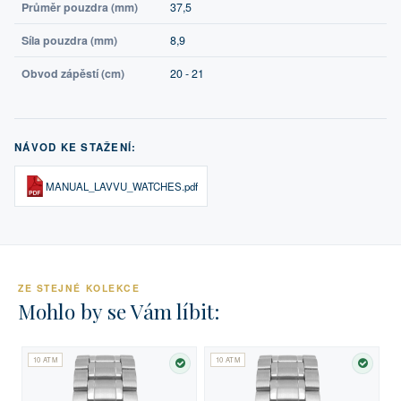
Průměr pouzdra (mm)
37,5
Síla pouzdra (mm)
8,9
Obvod zápěstí (cm)
20 - 21
NÁVOD KE STAŽENÍ:
MANUAL_LAVVU_WATCHES.pdf
ZE STEJNÉ KOLEKCE
Mohlo by se Vám líbit:
10 ATM
10 ATM
SKLADEM
SKLA