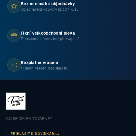
Bez minimální objednávky
Objednávejte kdykoliv již od 1 kusu
Fixní velkoobchodní sleva
Transparentní ceny bez překvapení
Bezplatné vrácení
14denní vrácení bez starostí
CO SE DĚJE V TOVÁRNĚ?
PŘIHLÁSIT K NOVINKÁM