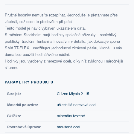
Pružné hodinky nemusíte rozepínat. Jednoduše je přetáhnete přes
zápěstí, což oceníte především při práci.
Tento model je navíc vybaven ukazatelem data.
S městem Stockholm mají hodinky společné přízvuky – spolehlivý,
praktický, tradiční, funkční a inovativní v detailu, jak dokazuje spona
SMART-FLEX, umožňující jednoduché zkrácení pásku, klidně i u vás
doma bez použití hodinářského náčiní.
Hodinky jsou vyrobeny z nerezové oceli, díky níž zvládnou i náročnější
situace.
PARAMETRY PRODUKTU
Strojek:
Citizen Miyota 2115
Materiál pouzdra:
ušlechtilá nerezová ocel
Sklíčko:
minerální tvrzené
Povrchová úprava:
broušená ocel