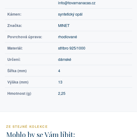
info@tovarnanacas.cz
Kámen:
syntetický opál
Značka:
MINET
Povrchová úprava:
rhodiované
Materiál:
stříbro 925/1000
Určení:
dámské
Šířka (mm)
4
Výška (mm)
13
Hmotnost (g)
2,25
ZE STEJNÉ KOLEKCE
Mohlo by se Vám líbit: