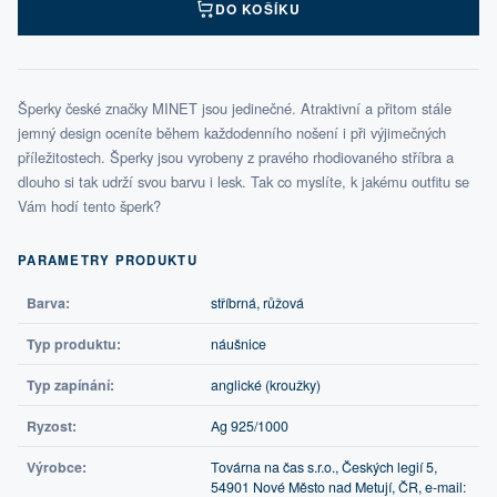
DO KOŠÍKU
Šperky české značky MINET jsou jedinečné. Atraktivní a přitom stále
jemný design oceníte během každodenního nošení i při výjimečných
příležitostech. Šperky jsou vyrobeny z pravého rhodiovaného stříbra a
dlouho si tak udrží svou barvu i lesk. Tak co myslíte, k jakému outfitu se
Vám hodí tento šperk?
PARAMETRY PRODUKTU
Barva:
stříbrná, růžová
Typ produktu:
náušnice
Typ zapínání:
anglické (kroužky)
Ryzost:
Ag 925/1000
Výrobce:
Továrna na čas s.r.o., Českých legií 5,
54901 Nové Město nad Metují, ČR, e-mail: