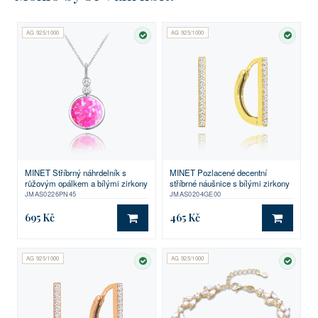
AG 925/1000
AG 925/1000
SKLADEM
SKLA
MINET Pozlacené decentní
MINET Stříbrný náhrdelník s
stříbrné náušnice s bílými zirkony
růžovým opálkem a bílými zirkony
JMAS0204GE00
JMAS0226PN45
695 Kč
465 Kč
DO KOŠÍKU
DO KO
AG 925/1000
AG 925/1000
SKLADEM
SKLA