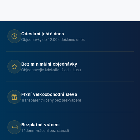
Odeslání ještě dnes
Objednávky do 12:00 odešleme dnes
Bez minimální objednávky
Objednávejte kdykoliv již od 1 kusu
Fixní velkoobchodní sleva
Transparentní ceny bez překvapení
Bezplatné vrácení
14denní vrácení bez starostí