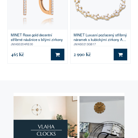
MINET Rose gold decentní
MINET Luxusní pozlacený stříbrný
stříbrné náušnice s bílými zirkony
náramek s kubickými zirkony Ag
925/1000 10,95g
JMAS0204RE00
JMAS0213GB17
465 Kč
2 990 Kč
DO KOŠÍKU
DO KO