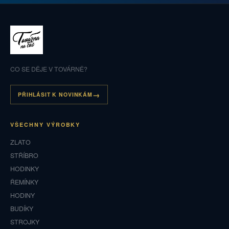
CO SE DĚJE V TOVÁRNĚ?
PŘIHLÁSIT K NOVINKÁM
VŠECHNY VÝROBKY
ZLATO
STŘÍBRO
HODINKY
ŘEMÍNKY
HODINY
BUDÍKY
STROJKY