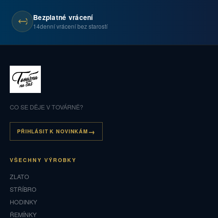
Bezplatné vrácení
14denní vrácení bez starostí
CO SE DĚJE V TOVÁRNĚ?
PŘIHLÁSIT K NOVINKÁM
VŠECHNY VÝROBKY
ZLATO
STŘÍBRO
HODINKY
ŘEMÍNKY