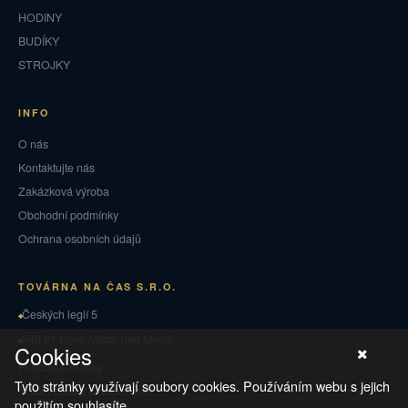
HODINY
BUDÍKY
STROJKY
INFO
O nás
Kontaktujte nás
Zakázková výroba
Obchodní podmínky
Ochrana osobních údajů
TOVÁRNA NA ČAS S.R.O.
Českých legií 5
549 01 Nové Město nad Metují
Cookies
Puncovní značky
Tyto stránky využívají soubory cookies. Používáním webu s jejich
Vrácení zboží a reklamace
použitím souhlasíte.