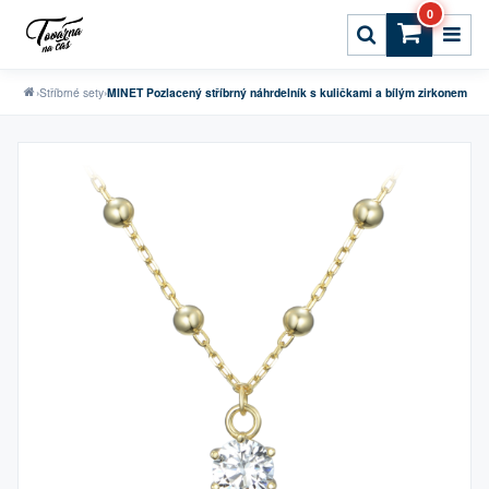
0
›
Stříbrné sety
›
MINET Pozlacený stříbrný náhrdelník s kuličkami a bílým zirkonem