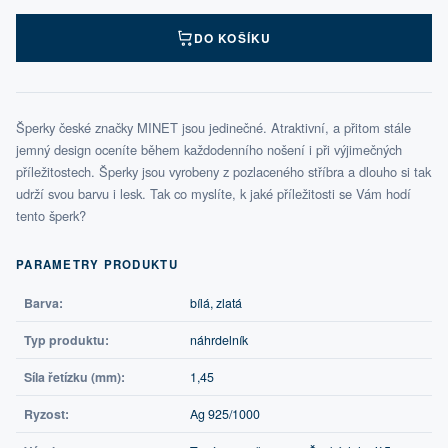
DO KOŠÍKU
Šperky české značky MINET jsou jedinečné. Atraktivní, a přitom stále
jemný design oceníte během každodenního nošení i při výjimečných
příležitostech. Šperky jsou vyrobeny z pozlaceného stříbra a dlouho si tak
udrží svou barvu i lesk. Tak co myslíte, k jaké příležitosti se Vám hodí
tento šperk?
PARAMETRY PRODUKTU
Barva:
bílá, zlatá
Typ produktu:
náhrdelník
Síla řetízku (mm):
1,45
Ryzost:
Ag 925/1000