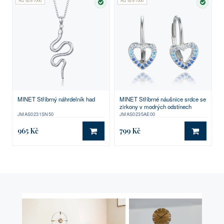
AG 925/1000
AG 925/1000
SKLADEM
SKLA
MINET Stříbrný náhrdelník had
MINET Stříbrné náušnice srdce se
zirkony v modrých odstínech
JMAS0231SN50
JMAS0235AE00
965 Kč
799 Kč
DO KOŠÍKU
DO KO