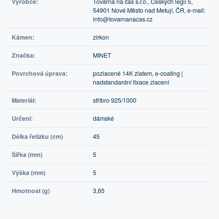
Výrobce:
Továrna na čas s.r.o., Českých legií 5,
54901 Nové Město nad Metují, ČR, e-mail:
info@tovarnanacas.cz
Kámen:
zirkon
Značka:
MINET
Povrchová úprava:
pozlacené 14K zlatem, e-coating |
nadstandardní fixace zlacení
Materiál:
stříbro 925/1000
Určení:
dámské
Délka řetízku (cm)
45
Šířka (mm)
5
Výška (mm)
5
Hmotnost (g)
3,65