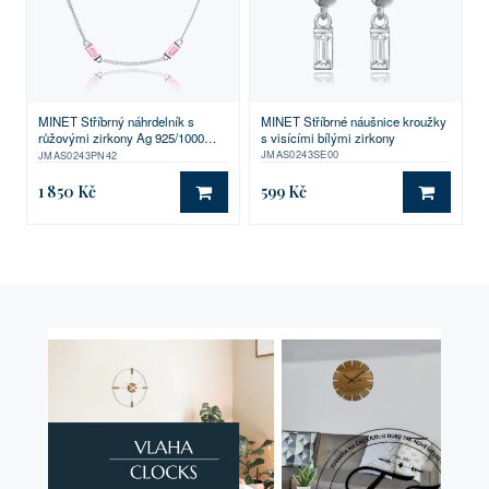
MINET Stříbrné náušnice kroužky
MINET Stříbrný náhrdelník s
s visícími bílými zirkony
růžovými zirkony Ag 925/1000
10,75g
JMAS0243SE00
JMAS0243PN42
1 850 Kč
599 Kč
DO KOŠÍKU
DO KO