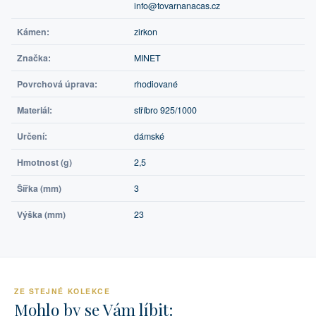
info@tovarnanacas.cz
Kámen:
zirkon
Značka:
MINET
Povrchová úprava:
rhodiované
Materiál:
stříbro 925/1000
Určení:
dámské
Hmotnost (g)
2,5
Šířka (mm)
3
Výška (mm)
23
ZE STEJNÉ KOLEKCE
Mohlo by se Vám líbit: