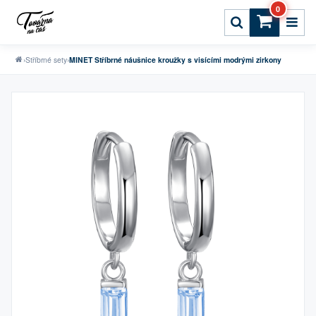
0
›
Stříbrné sety
›
MINET Stříbrné náušnice kroužky s visícími modrými zirkony