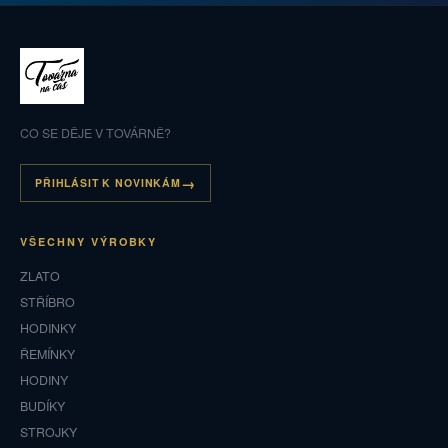
CO SE DĚJE V TOVÁRNĚ?
PŘIHLÁSIT K NOVINKÁM
VŠECHNY VÝROBKY
ZLATO
STŘÍBRO
HODINKY
ŘEMÍNKY
HODINY
BUDÍKY
STROJKY