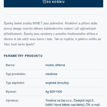
DO KOŠÍKU
Šperky české značky MINET jsou jedinečné. Atraktivní a přitom stále
jemný design oceníte během každodenního nošení i při výjimečných
příležitostech. Šperky jsou vyrobeny z pravého rhodiovaného stříbra a
dlouho si tak udrží svou barvu i lesk. Tak co myslíte, k jakému outfitu se
Vám hodí tento šperk?
PARAMETRY PRODUKTU
Barva:
modrá, stříbrná
Typ produktu:
náušnice
Typ zapínání:
anglické (kroužky)
Ryzost:
Ag 925/1000
Výrobce:
Továrna na čas s.r.o., Českých legií 5,
54901 Nové Město nad Metují, ČR, e-mail: