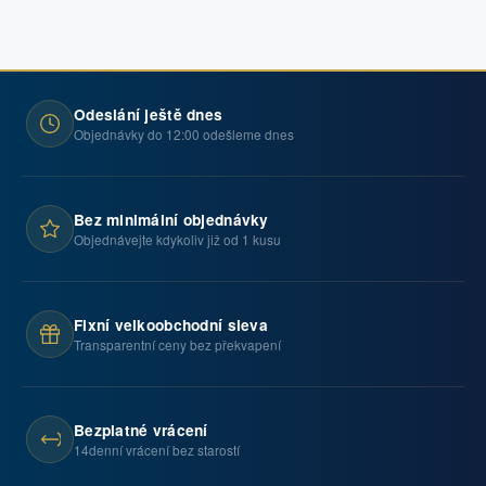
Odeslání ještě dnes
Objednávky do 12:00 odešleme dnes
Bez minimální objednávky
Objednávejte kdykoliv již od 1 kusu
Fixní velkoobchodní sleva
Transparentní ceny bez překvapení
Bezplatné vrácení
14denní vrácení bez starostí