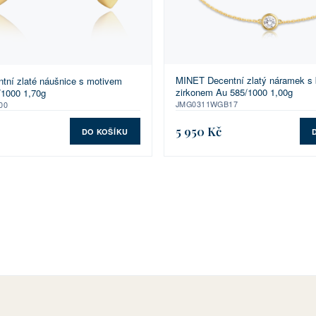
MINET Decentní zlatý náramek s 
ní zlaté náušnice s motivem
zirkonem Au 585/1000 1,00g
/1000 1,70g
JMG0311WGB17
00
5 950 Kč
DO KOŠÍKU