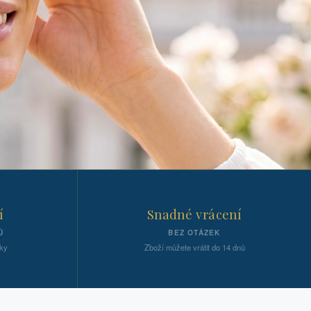
í
Snadné vrácení
Ů
BEZ OTÁZEK
ky
Zboží můžete vrátit do 14 dnů