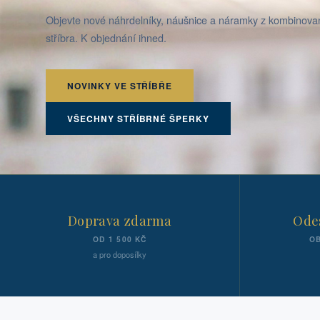
Objevte nové náhrdelníky, náušnice a náramky z kombinov
stříbra. K objednání ihned.
NOVINKY VE STŘÍBŘE
VŠECHNY STŘÍBRNÉ ŠPERKY
Doprava zdarma
Odes
OD 1 500 KČ
OB
a pro doposílky