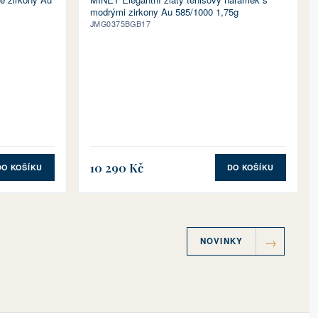
modrými zirkony Au 585/1000 1,75g
JMG0375BGB17
10 290 Kč
DO KOŠÍKU
DO KOŠÍKU
NOVINKY