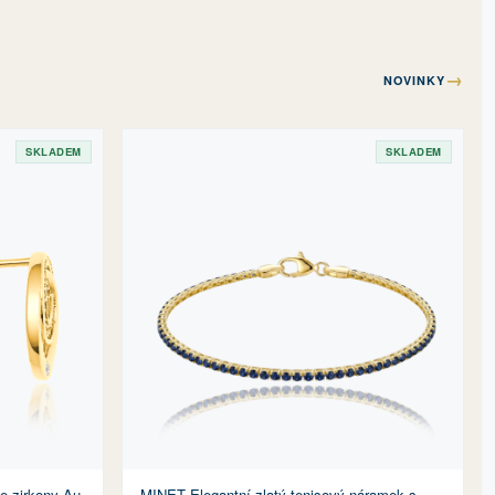
→
NOVINKY
SKLADEM
SKLADEM
e zirkony Au
MINET Elegantní zlatý tenisový náramek s