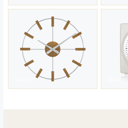
Hodiny
Budíky