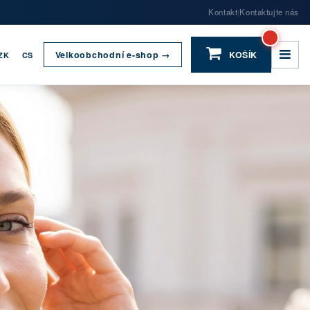
Kontakt
Kontaktujte nás
|
Velkoobchodní e-shop →
KOŠÍK
ZK
CS