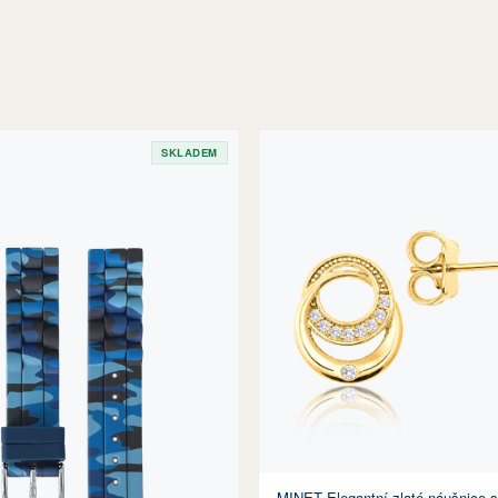
SKLADEM
MINET Elegantní zlaté náušnice s