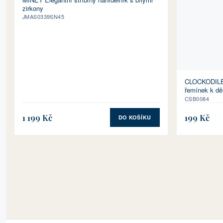
zirkony
JMAS0339SN45
CLOCKODILE 
řemínek k d
CSB0084
1 199 Kč
199 Kč
DO KOŠÍKU