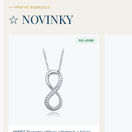
PRÁVĚ DORAZILO
☆ NOVINKY
SKLADEM
MINET Elegantní stříbrný náhrdelník s bílými