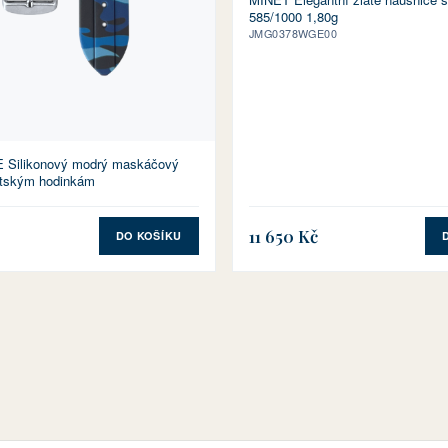
585/1000 1,80g
JMG0378WGE00
Silikonový modrý maskáčový
ětským hodinkám
11 650 Kč
DO KOŠÍKU