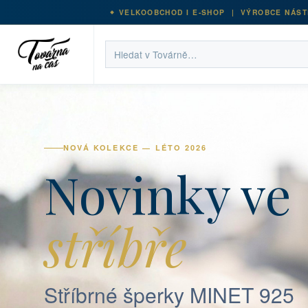
VELKOOBCHOD I E-SHOP | VÝROBCE NÁST
NOVÁ KOLEKCE — LÉTO 2026
Novinky ve
stříbře
Stříbrné šperky MINET 925