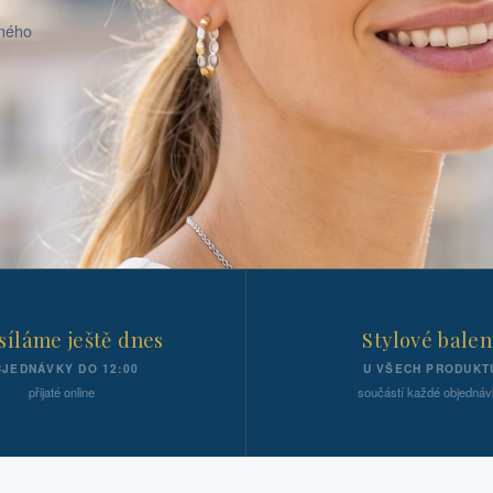
aného
íláme ještě dnes
Stylové balen
JEDNÁVKY DO 12:00
U VŠECH PRODUKT
přijaté online
součástí každé objednáv