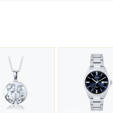
é šperky
Hodinky