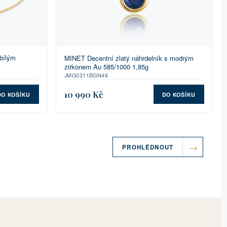
bílým
MINET Decentní zlatý náhrdelník s modrým
zirkonem Au 585/1000 1,85g
JMG0311BGN46
10 990 Kč
DO KOŠÍKU
DO KOŠÍKU
PROHLÉDNOUT