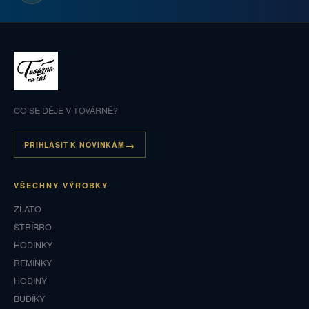
CO SE DĚJE V TOVÁRNĚ?
PŘIHLÁSIT K NOVINKÁM
VŠECHNY VÝROBKY
ZLATO
STŘÍBRO
HODINKY
ŘEMÍNKY
HODINY
BUDÍKY