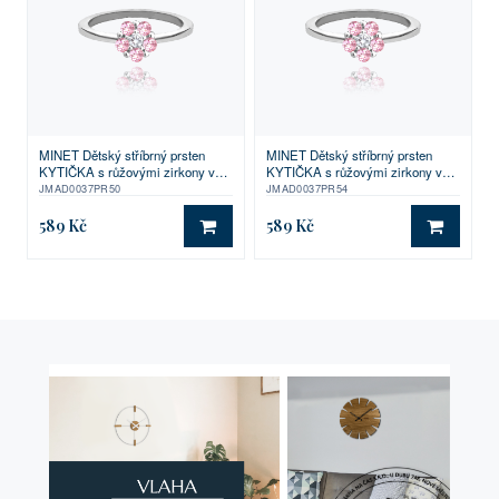
MINET Dětský stříbrný prsten
MINET Dětský stříbrný prsten
KYTIČKA s růžovými zirkony vel.
KYTIČKA s růžovými zirkony vel.
50
54
JMAD0037PR50
JMAD0037PR54
589 Kč
589 Kč
DO KOŠÍKU
DO KO