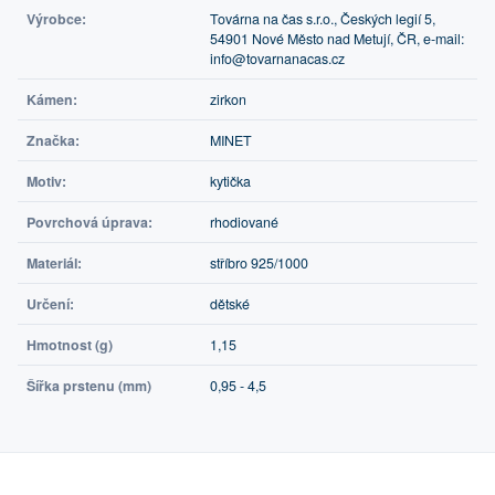
Výrobce:
Továrna na čas s.r.o., Českých legií 5,
54901 Nové Město nad Metují, ČR, e-mail:
info@tovarnanacas.cz
Kámen:
zirkon
Značka:
MINET
Motiv:
kytička
Povrchová úprava:
rhodiované
Materiál:
stříbro 925/1000
Určení:
dětské
Hmotnost (g)
1,15
Šířka prstenu (mm)
0,95 - 4,5