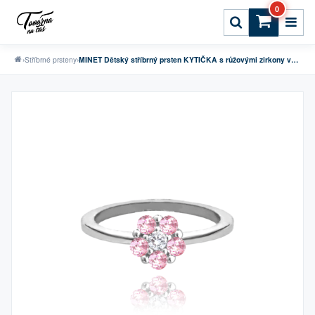
0
›
Stříbrné prsteny
›
MINET Dětský stříbrný prsten KYTIČKA s růžovými zirkony vel. 56