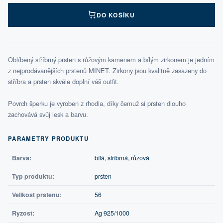
DO KOŠÍKU
Oblíbený stříbrný prsten s růžovým kamenem a bílým zirkonem je jedním
z nejprodávanějších prstenů MINET. Zirkony jsou kvalitně zasazeny do
stříbra a prsten skvěle doplní váš outfit.
Povrch šperku je vyroben z rhodia, díky čemuž si prsten dlouho
zachovává svůj lesk a barvu.
PARAMETRY PRODUKTU
Barva:
bílá, stříbrná, růžová
Typ produktu:
prsten
Velikost prstenu:
56
Ryzost:
Ag 925/1000