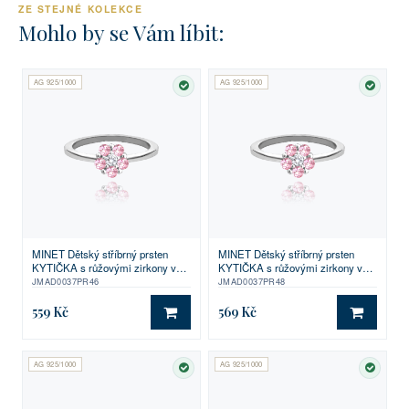
ZE STEJNÉ KOLEKCE
Mohlo by se Vám líbit:
AG 925/1000
AG 925/1000
SKLADEM
SKLA
MINET Dětský stříbrný prsten
MINET Dětský stříbrný prsten
KYTIČKA s růžovými zirkony vel.
KYTIČKA s růžovými zirkony vel.
46
48
JMAD0037PR46
JMAD0037PR48
559 Kč
569 Kč
DO KOŠÍKU
DO KO
AG 925/1000
AG 925/1000
SKLADEM
SKLA