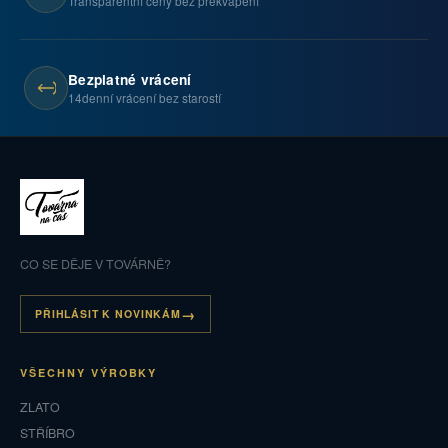
Transparentní ceny bez překvapení
Bezplatné vrácení
14denní vrácení bez starostí
CO SE DĚJE V TOVÁRNĚ?
PŘIHLÁSIT K NOVINKÁM
VŠECHNY VÝROBKY
ZLATO
STŘÍBRO