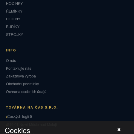
HODINKY
ŘEMÍNKY
HODINY
BUDÍKY
STROJKY
INFO
O nás
Kontaktujte nás
Zakázková výroba
Obchodní podmínky
Ochrana osobních údajů
TOVÁRNA NA ČAS S.R.O.
Českých legií 5
549 01 Nové Město nad Metují
Cookies
Puncovní značky