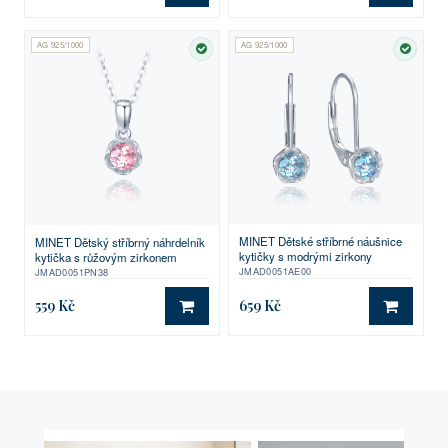
AG 925/1000
AG 925/1000
SKLADEM
SKLA
MINET Dětské stříbrné náušnice
MINET Dětský stříbrný náhrdelník
kytičky s modrými zirkony
kytička s růžovým zirkonem
JMAD0051AE00
JMAD0051PN38
559 Kč
659 Kč
DO KOŠÍKU
DO KO