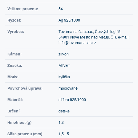
Velikost prstenu:
54
Ryzost:
Ag 925/1000
Výrobce:
Továrna na čas s.r.o., Českých legií 5,
54901 Nové Město nad Metují, ČR, e-mail:
info@tovarnanacas.cz
Kámen:
zirkon
Značka:
MINET
Motiv:
kytička
Povrchová úprava:
rhodiované
Materiál:
stříbro 925/1000
Určení:
dětské
Hmotnost (g)
1,3
Šířka prstenu (mm)
1,5 - 5