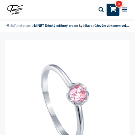
0
›
Stříbrné prsteny
›
MINET Dětský stříbrný prsten kytička s růžovým zirkonem vel. 54