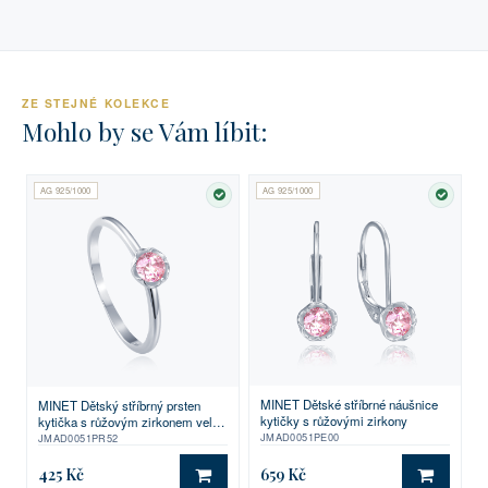
ZE STEJNÉ KOLEKCE
Mohlo by se Vám líbit:
AG 925/1000
AG 925/1000
SKLADEM
SKLA
MINET Dětské stříbrné náušnice
MINET Dětský stříbrný prsten
kytičky s růžovými zirkony
kytička s růžovým zirkonem vel.
52
JMAD0051PE00
JMAD0051PR52
425 Kč
659 Kč
DO KOŠÍKU
DO KO