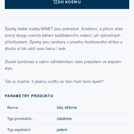
DO KOŠÍKU
Šperky české značky MINET jsou jedinečné. Atraktivní, a přitom stále
jemný design oceníte během každodenního nošení i při výjimečných
příležitostech. Šperky jsou vyrobeny z pravého rhodiovaného stříbra a
dlouho si tak udrží svou barvu i lesk.
Zkuste kombinaci s naším náhrdelníkem nebo prstýnkem ve stejném
stylu.
Tak co myslíte, k jakému outfitu se Vám hodí tento šperk?
PARAMETRY PRODUKTU
Barva:
bílá, stříbrná
Typ produktu:
náušnice
Typ zapínání:
patent