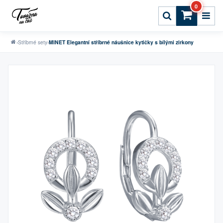
0
›
Stříbrné sety
›
MINET Elegantní stříbrné náušnice kytičky s bílými zirkony