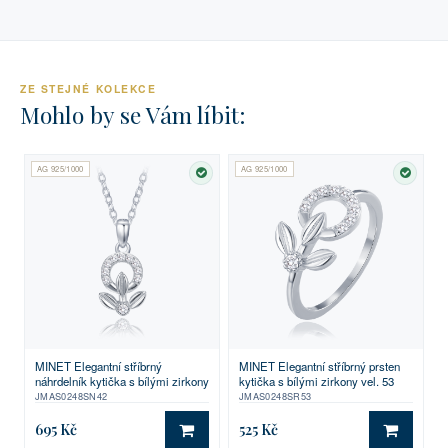
ZE STEJNÉ KOLEKCE
Mohlo by se Vám líbit:
AG 925/1000
AG 925/1000
SKLADEM
SKLA
MINET Elegantní stříbrný
MINET Elegantní stříbrný prsten
náhrdelník kytička s bílými zirkony
kytička s bílými zirkony vel. 53
JMAS0248SN42
JMAS0248SR53
695 Kč
525 Kč
DO KOŠÍKU
DO KO