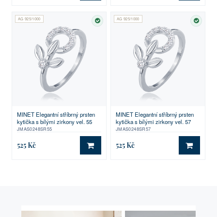
AG 925/1000
AG 925/1000
SKLADEM
SKLA
MINET Elegantní stříbrný prsten
MINET Elegantní stříbrný prsten
kytička s bílými zirkony vel. 55
kytička s bílými zirkony vel. 57
JMAS0248SR55
JMAS0248SR57
525 Kč
525 Kč
DO KOŠÍKU
DO KO