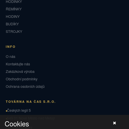
HODINKY
ŘEMÍNKY
HODINY
BUDÍKY
STROJKY
INFO
O nás
Kontaktujte nás
Zakázková výroba
Obchodní podmínky
Ochrana osobních údajů
TOVÁRNA NA ČAS S.R.O.
Českých legií 5
549 01 Nové Město nad Metují
Cookies
Puncovní značky