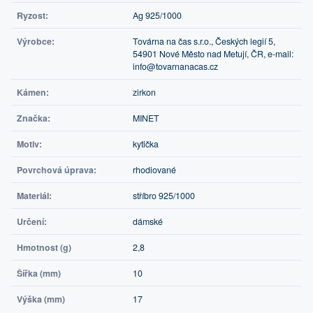
Ryzost:
Ag 925/1000
Výrobce:
Továrna na čas s.r.o., Českých legií 5,
54901 Nové Město nad Metují, ČR, e-mail:
info@tovarnanacas.cz
Kámen:
zirkon
Značka:
MINET
Motiv:
kytička
Povrchová úprava:
rhodiované
Materiál:
stříbro 925/1000
Určení:
dámské
Hmotnost (g)
2,8
Šířka (mm)
10
Výška (mm)
17