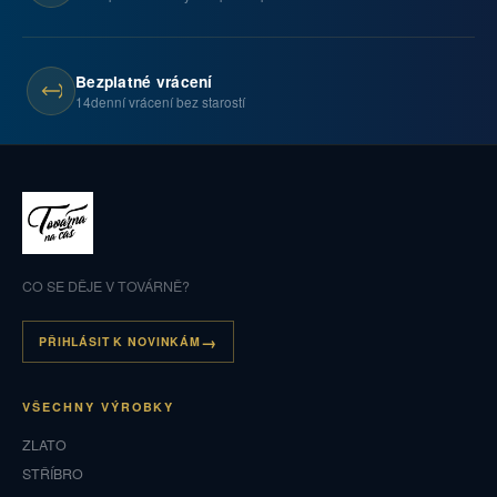
Bezplatné vrácení
14denní vrácení bez starostí
CO SE DĚJE V TOVÁRNĚ?
PŘIHLÁSIT K NOVINKÁM
VŠECHNY VÝROBKY
ZLATO
STŘÍBRO