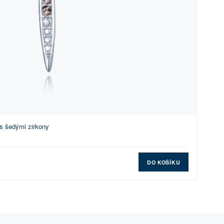
 s šedými zirkony
DO KOŠÍKU