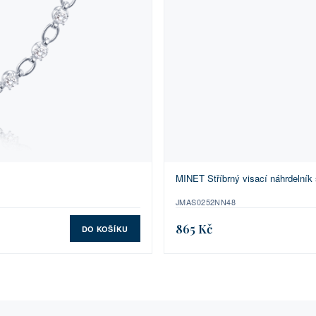
MINET Stříbrný visací náhrdelník
JMAS0252NN48
865 Kč
DO KOŠÍKU