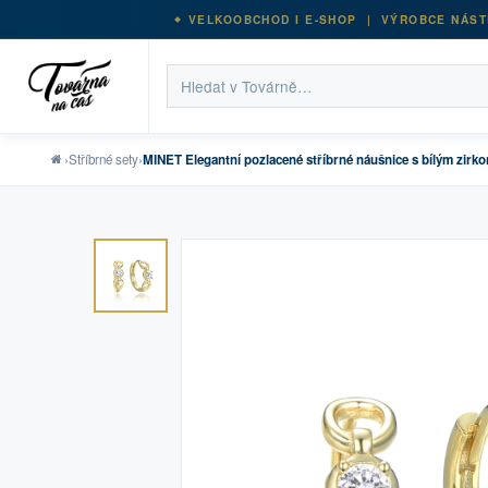
VELKOOBCHOD I E-SHOP | VÝROBCE NÁST
›
Stříbrné sety
›
MINET Elegantní pozlacené stříbrné náušnice s bílým zirk