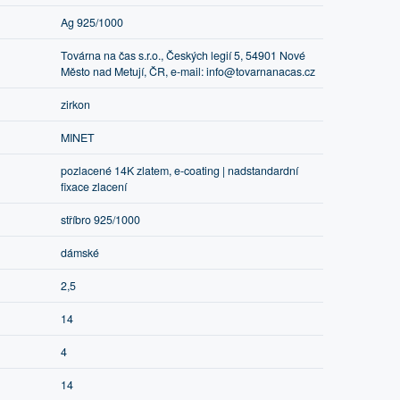
Ag 925/1000
Továrna na čas s.r.o., Českých legií 5, 54901 Nové
Město nad Metují, ČR, e-mail: info@tovarnanacas.cz
zirkon
MINET
pozlacené 14K zlatem, e-coating | nadstandardní
fixace zlacení
stříbro 925/1000
dámské
2,5
14
4
14