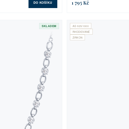
1 795 Kč
DO KOŠÍKU
SKLADEM
AG 925/1000
RHODIOVANÉ
ZIRKON