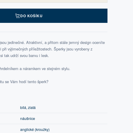
DO KOŠÍKU
ou jedinečné. Atraktivní, a přitom stále jemný design oceníte
při výjimečných příležitostech. Šperky jsou vyrobeny z
i tak udrží svou barvu i lesk.
hrdelníkem a náramkem ve stejném stylu.
fitu se Vám hodí tento šperk?
bílá, zlatá
náušnice
anglické (kroužky)