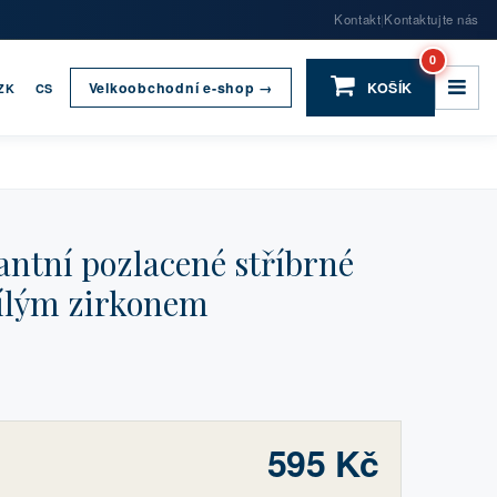
Kontakt
Kontaktujte nás
|
0
Velkoobchodní e-shop →
KOŠÍK
ZK
CS
ntní pozlacené stříbrné
bílým zirkonem
595 Kč