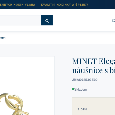
ĚNNÝCH HODIN VLAHA | KVALITNÍ HODINKY A ŠPERKY
C
onem
MINET Elega
náušnice s 
JMAS0253GE00
Skladem
S DPH