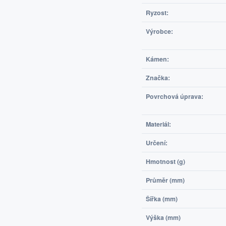
Ryzost:
Výrobce:
Kámen:
Značka:
Povrchová úprava:
Materiál:
Určení:
Hmotnost (g)
Průměr (mm)
Šířka (mm)
Výška (mm)