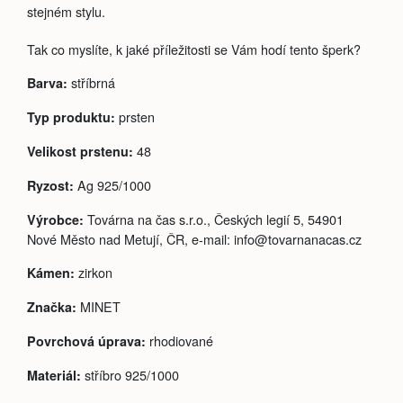
stejném stylu.
Tak co myslíte, k jaké příležitosti se Vám hodí tento šperk?
stříbrná
Barva:
prsten
Typ produktu:
48
Velikost prstenu:
Ag 925/1000
Ryzost:
Továrna na čas s.r.o., Českých legií 5, 54901
Výrobce:
Nové Město nad Metují, ČR, e-mail: info@tovarnanacas.cz
zirkon
Kámen:
MINET
Značka:
rhodiované
Povrchová úprava:
stříbro 925/1000
Materiál: