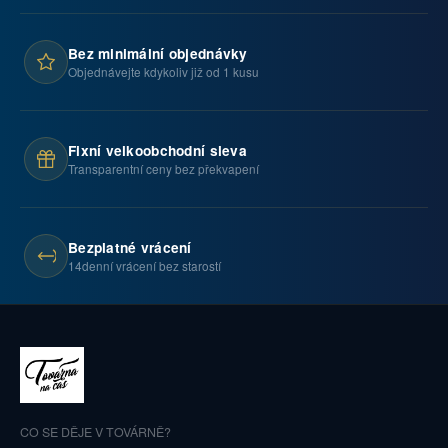
Bez minimální objednávky
Objednávejte kdykoliv již od 1 kusu
Fixní velkoobchodní sleva
Transparentní ceny bez překvapení
Bezplatné vrácení
14denní vrácení bez starostí
CO SE DĚJE V TOVÁRNĚ?