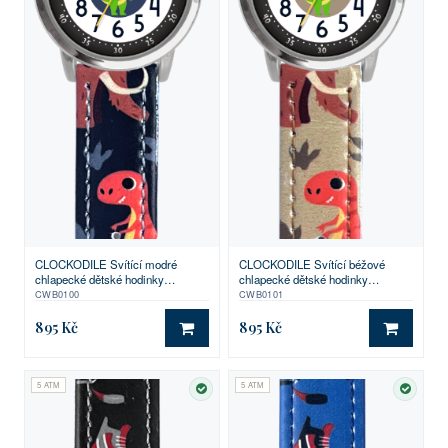
CLOCKODILE Svítící modré
CLOCKODILE Svítící béžové
chlapecké dětské hodinky
chlapecké dětské hodinky
DINOSAUŘI
DINOSAUŘI
CWB0100
CWB0101
895 Kč
895 Kč
DO KOŠÍKU
DO KO
5 ATM
5 ATM
SKLADEM
SKLA