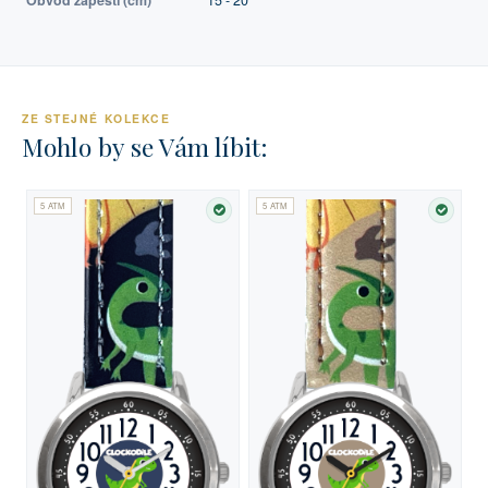
Obvod zápěstí (cm)
15 - 20
ZE STEJNÉ KOLEKCE
Mohlo by se Vám líbit:
5 ATM
5 ATM
SKLADEM
SKLA