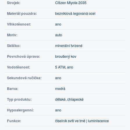
Strojek:
Citizen Miyota 2035
Materiál pouzdra:
bezniklová legovaná ocel
Vlhkotěsnost:
ano
Motiv:
auto
Sklíčko:
minerální tvrzené
Povrchová úprava:
broušený kov
Vodotěsnost:
5 ATM, ano
Sekundová ručička:
ano
Barva:
modrá
Typ produktu:
dětské, chlapecké
Hypoalergenní:
ano
Funkce:
číselník svítí ve tmě | luminiscence