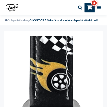
0
›
Chlapecké hodinky
›
CLOCKODILE Svítící tmavě modré chlapecké dětské hodinky ZÁVODNÍ AUTA