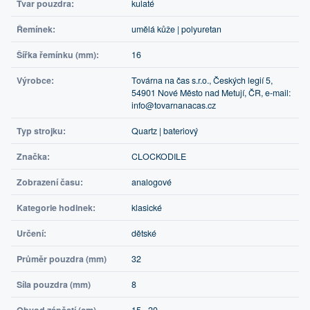
Tvar pouzdra:
kulaté
Řemínek:
umělá kůže | polyuretan
Šířka řemínku (mm):
16
Výrobce:
Továrna na čas s.r.o., Českých legií 5,
54901 Nové Město nad Metují, ČR, e-mail:
info@tovarnanacas.cz
Typ strojku:
Quartz | bateriový
Značka:
CLOCKODILE
Zobrazení času:
analogové
Kategorie hodinek:
klasické
Určení:
dětské
Průměr pouzdra (mm)
32
Síla pouzdra (mm)
8