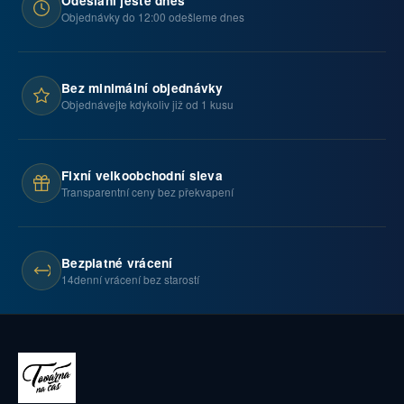
Odeslání ještě dnes
Objednávky do 12:00 odešleme dnes
Bez minimální objednávky
Objednávejte kdykoliv již od 1 kusu
Fixní velkoobchodní sleva
Transparentní ceny bez překvapení
Bezplatné vrácení
14denní vrácení bez starostí