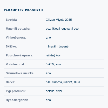
PARAMETRY PRODUKTU
Strojek:
Citizen Miyota 2035
Materiál pouzdra:
bezniklová legovaná ocel
Vlhkotěsnost:
ano
Sklíčko:
minerální tvrzené
Povrchová úprava:
leštěný kov
Vodotěsnost:
5 ATM, ano
Sekundová ručička:
ano
Barva:
bílá, stříbrná, růžová, žlutá
Typ produktu:
dětské, dívčí
Hypoalergenní:
ano