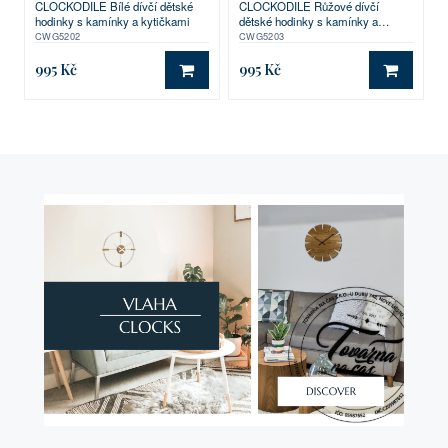
CLOCKODILE Bílé dívčí dětské
CLOCKODILE Růžové dívčí
hodinky s kamínky a kytičkami
dětské hodinky s kamínky a
kytičkami
CWG5202
CWG5203
995 Kč
995 Kč
DO KOŠÍKU
DO KO