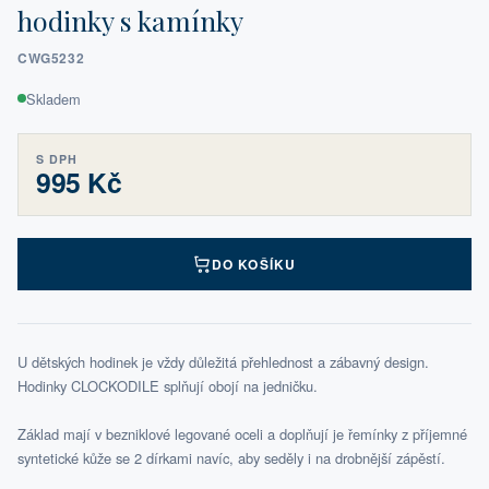
hodinky s kamínky
CWG5232
Skladem
S DPH
995 Kč
DO KOŠÍKU
U dětských hodinek je vždy důležitá přehlednost a zábavný design.
Hodinky CLOCKODILE splňují obojí na jedničku.
Základ mají v bezniklové legované oceli a doplňují je řemínky z příjemné
syntetické kůže se 2 dírkami navíc, aby seděly i na drobnější zápěstí.