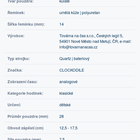
Tvar pouzdra:
kulaté
Řemínek:
umělá kůže | polyuretan
Šířka řemínku (mm):
14
Výrobce:
Továrna na čas s.r.o., Českých legií 5,
54901 Nové Město nad Metují, ČR, e-mail:
info@tovarnanacas.cz
Typ strojku:
Quartz | bateriový
Značka:
CLOCKODILE
Zobrazení času:
analogové
Kategorie hodinek:
klasické
Určení:
dětské
Průměr pouzdra (mm)
28
Obvod zápěstí (cm)
12,5 - 17,5
Síla pouzdra (mm)
7,5