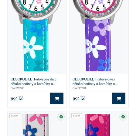
CLOCKODILE Tyrkysové dívčí
CLOCKODILE Fialové dívčí
dětské hodinky s kamínky a
dětské hodinky s kamínky a
kytičkami
kytičkami
CWG5200
CWG5201
995 Kč
995 Kč
DO KOŠÍKU
DO KO
5 ATM
5 ATM
SKLADEM
SKLA