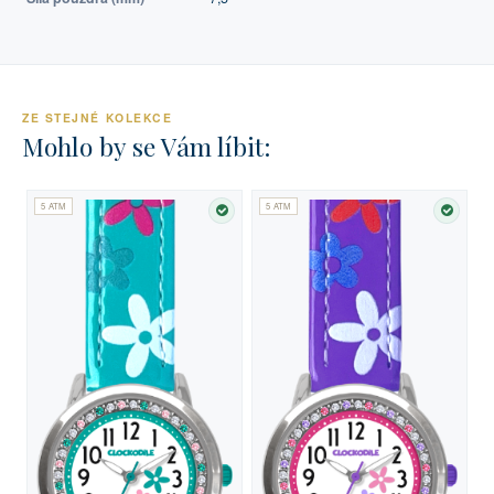
ZE STEJNÉ KOLEKCE
Mohlo by se Vám líbit:
5 ATM
5 ATM
SKLADEM
SKLA