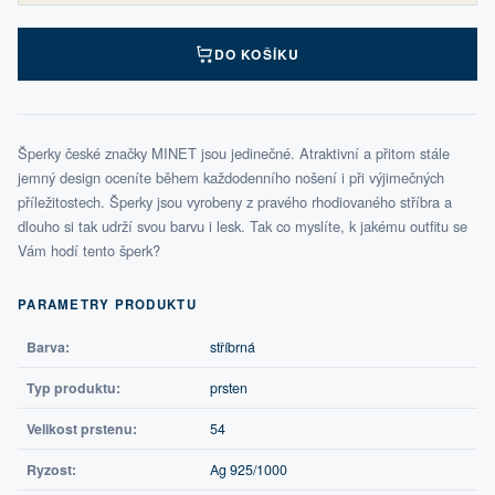
DO KOŠÍKU
Šperky české značky MINET jsou jedinečné. Atraktivní a přitom stále
jemný design oceníte během každodenního nošení i při výjimečných
příležitostech. Šperky jsou vyrobeny z pravého rhodiovaného stříbra a
dlouho si tak udrží svou barvu i lesk. Tak co myslíte, k jakému outfitu se
Vám hodí tento šperk?
PARAMETRY PRODUKTU
Barva:
stříbrná
Typ produktu:
prsten
Velikost prstenu:
54
Ryzost:
Ag 925/1000