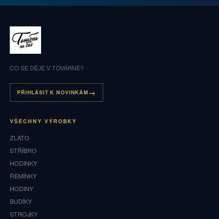
CO SE DĚJE V TOVÁRNĚ?
PŘIHLÁSIT K NOVINKÁM
VŠECHNY VÝROBKY
ZLATO
STŘÍBRO
HODINKY
ŘEMÍNKY
HODINY
BUDÍKY
STROJKY