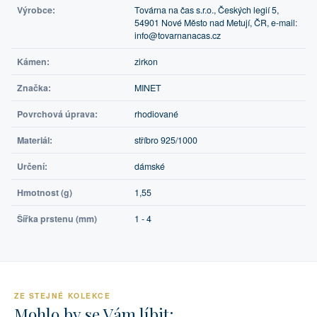
Výrobce:
Továrna na čas s.r.o., Českých legií 5,
54901 Nové Město nad Metují, ČR, e-mail:
info@tovarnanacas.cz
Kámen:
zirkon
Značka:
MINET
Povrchová úprava:
rhodiované
Materiál:
stříbro 925/1000
Určení:
dámské
Hmotnost (g)
1,55
Šířka prstenu (mm)
1 - 4
ZE STEJNÉ KOLEKCE
Mohlo by se Vám líbit: