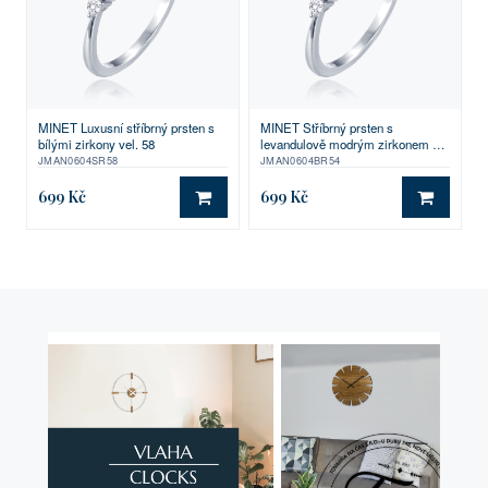
MINET Luxusní stříbrný prsten s
MINET Stříbrný prsten s
bílými zirkony vel. 58
levandulově modrým zirkonem a
bílými zirkony vel. 54
JMAN0604SR58
JMAN0604BR54
699 Kč
699 Kč
DO KOŠÍKU
DO KO