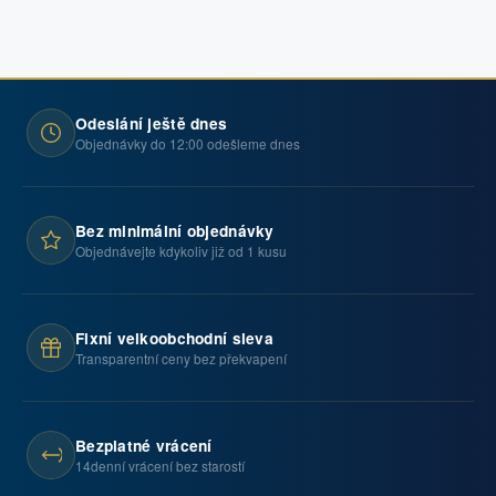
Odeslání ještě dnes
Objednávky do 12:00 odešleme dnes
Bez minimální objednávky
Objednávejte kdykoliv již od 1 kusu
Fixní velkoobchodní sleva
Transparentní ceny bez překvapení
Bezplatné vrácení
14denní vrácení bez starostí