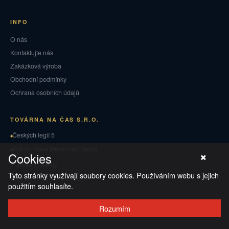
INFO
O nás
Kontaktujte nás
Zakázková výroba
Obchodní podmínky
Ochrana osobních údajů
TOVÁRNA NA ČAS S.R.O.
Českých legií 5
549 01 Nové Město nad Metují
Cookies
Puncovní značky
Tyto stránky využívají soubory cookies. Používáním webu s jejich
Vrácení zboží a reklamace
použitím souhlasíte.
Rozumím
© 2026 TOVÁRNA NA ČAS
·
Ochrana osobních údajů
·
Obchodní podmínky