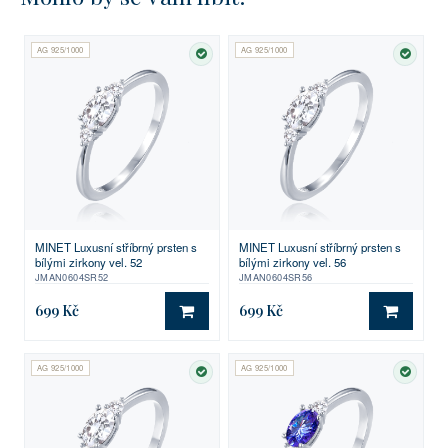
AG 925/1000
AG 925/1000
SKLADEM
SKLA
MINET Luxusní stříbrný prsten s
MINET Luxusní stříbrný prsten s
bílými zirkony vel. 52
bílými zirkony vel. 56
JMAN0604SR52
JMAN0604SR56
699 Kč
699 Kč
DO KOŠÍKU
DO KO
AG 925/1000
AG 925/1000
SKLADEM
SKLA