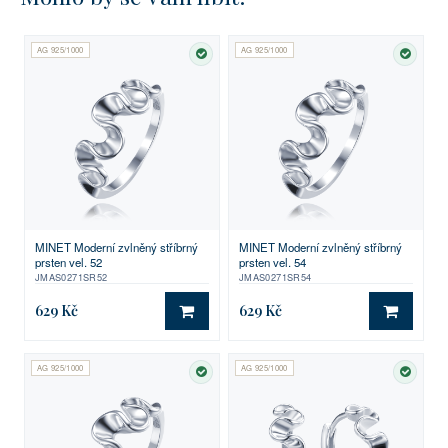
AG 925/1000
AG 925/1000
SKLADEM
SKLA
MINET Moderní zvlněný stříbrný
MINET Moderní zvlněný stříbrný
prsten vel. 52
prsten vel. 54
JMAS0271SR52
JMAS0271SR54
629 Kč
629 Kč
DO KOŠÍKU
DO KO
AG 925/1000
AG 925/1000
SKLADEM
SKLA