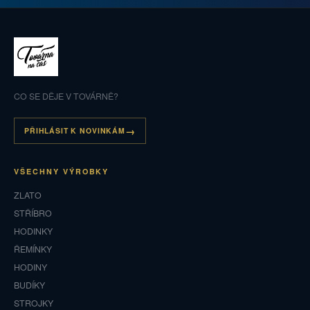
CO SE DĚJE V TOVÁRNĚ?
PŘIHLÁSIT K NOVINKÁM
VŠECHNY VÝROBKY
ZLATO
STŘÍBRO
HODINKY
ŘEMÍNKY
HODINY
BUDÍKY
STROJKY