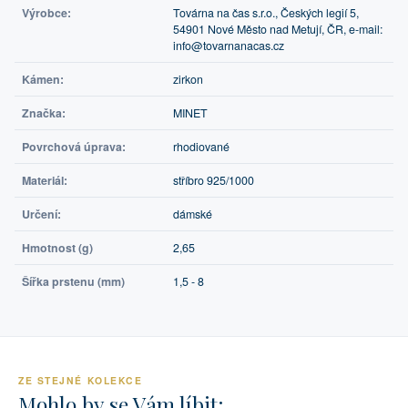
Výrobce:
Továrna na čas s.r.o., Českých legií 5,
54901 Nové Město nad Metují, ČR, e-mail:
info@tovarnanacas.cz
Kámen:
zirkon
Značka:
MINET
Povrchová úprava:
rhodiované
Materiál:
stříbro 925/1000
Určení:
dámské
Hmotnost (g)
2,65
Šířka prstenu (mm)
1,5 - 8
ZE STEJNÉ KOLEKCE
Mohlo by se Vám líbit: