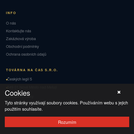
INFO
O nás
Kontaktujte nás
Zakázková výroba
Obchodní podmínky
Ochrana osobních údajů
TOVÁRNA NA ČAS S.R.O.
Českých legií 5
549 01 Nové Město nad Metují
Cookies
Puncovní značky
Tyto stránky využívají soubory cookies. Používáním webu s jejich
Vrácení zboží a reklamace
použitím souhlasíte.
Rozumím
© 2026 TOVÁRNA NA ČAS
·
Ochrana osobních údajů
·
Obchodní podmínky