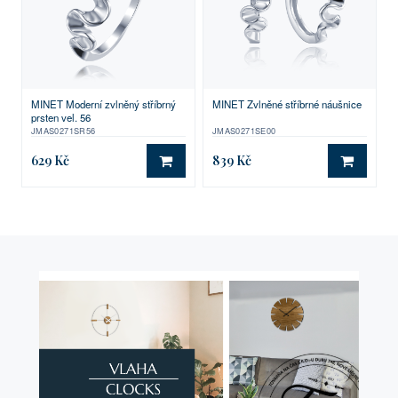
MINET Moderní zvlněný stříbrný
MINET Zvlněné stříbrné náušnice
prsten vel. 56
JMAS0271SR56
JMAS0271SE00
629 Kč
839 Kč
DO KOŠÍKU
DO KO