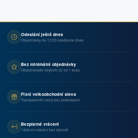
Odeslání ještě dnes
Objednávky do 12:00 odešleme dnes
Bez minimální objednávky
Objednávejte kdykoliv již od 1 kusu
Fixní velkoobchodní sleva
Transparentní ceny bez překvapení
Bezplatné vrácení
14denní vrácení bez starostí