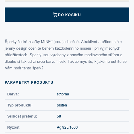
DO KOŠÍKU
Šperky české značky MINET jsou jedinečné. Atraktivní a přitom stále
jemný design oceníte během každodenního nošení i při výjimečných
příležitostech. Šperky jsou vyrobeny z pravého rhodiovaného stříbra a
dlouho si tak udrží svou barvu i lesk. Tak co myslíte, k jakému outfitu se
Vám hodí tento šperk?
PARAMETRY PRODUKTU
Barva:
stříbrná
Typ produktu:
prsten
Velikost prstenu:
58
Ryzost:
Ag 925/1000